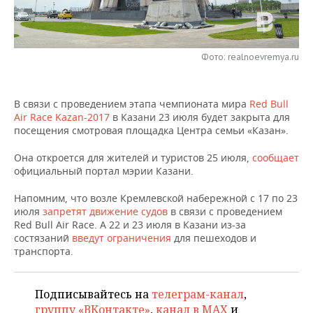
НЕФТЕХИМИЯ
РОЗНИЧНАЯ ТОРГОВЛЯ
НОВОСТИ ТЕХНОЛОГИЙ
МЕРОПРИЯТИЯ
НЕФТЬ
ТРАНСПОРТ
IT
НОВОСТИ МЕРОПРИЯТИЙ
СПОРТ
Фото: realnoevremya.ru
ОПК
УСЛУГИ
МЕДИА
ВЫЕЗДНАЯ РЕДАКЦИЯ
НОВОСТИ СПОРТА
ОБЩЕСТВО
ЭНЕРГЕТИКА
В связи с проведением этапа чемпионата мира
Red Bull
Air Race Kazan-2017
в Казани 23 июля будет закрыта для
ТЕЛЕКОММУНИКАЦИИ
БИЗНЕС-БРАНЧИ
ФУТБОЛ
НОВОСТИ ОБЩЕСТВА
ФОТОГАЛЕРЕЯ
посещения смотровая площадка Центра семьи «Казан».
ONLINE-КОНФЕРЕНЦИИ
ХОККЕЙ
ВЛАСТЬ
СЮЖЕТЫ
Она откроется для жителей и туристов 25 июля,
сообщает
официальный портал мэрии Казани.
ОТКРЫТАЯ ЛЕКЦИЯ
БАСКЕТБОЛ
ИНФРАСТРУКТУРА
СПРАВОЧНИК
Напомним, что возле Кремлевской набережной с 17 по 23
июля
запретят движение судов
в связи с проведением
ВОЛЕЙБОЛ
ИСТОРИЯ
СПИСОК ПЕРСОН
ПОЛНАЯ ВЕРСИЯ
Red Bull Air Race. А 22 и 23 июля в Казани из-за
состязаний
введут ограничения
для пешеходов и
КИБЕРСПОРТ
КУЛЬТУРА
СПИСОК КОМПАНИЙ
транспорта.
ФИГУРНОЕ КАТАНИЕ
МЕДИЦИНА
Подписывайтесь на
телеграм-канал
,
группу «ВКонтакте»
,
канал в MAX
и