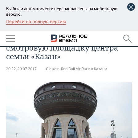
Вы были автоматически перенаправлены на мобильную
версию.
Перейти на полную версию
РЕГИОНЫ
23 июля из-за проведения Red
БАШКОРТОСТАН
НОВОСТИ
Bull Air Race в Казани закроют
смотровую площадку центра
ТАТАРСТАН
АНАЛИТИКА
семьи «Казан»
УДМУРТИЯ
НОВОСТИ АНАЛИТИКИ
ЭКОНОМИКА
20:22, 20.07.2017
Сюжет:
Red Bull Air Race в Казани
ДЕКЛАРАЦИИ О ДОХОДАХ
НОВОСТИ ЭКОНОМИКИ
ПРОМЫШЛЕННОСТЬ
КОРОЛИ ГОСЗАКАЗА ПФО
ФИНАНСЫ
НОВОСТИ
НЕДВИЖИМОСТЬ
ПРОМЫШЛЕННОСТИ
ВУЗЫ ТАТАРСТАНА
БАНКИ
НОВОСТИ НЕДВИЖИМОСТИ
АВТО
АГРОПРОМ
КОМУ ПРИНАДЛЕЖАТ
БЮДЖЕТ
НОВОСТИ АВТО
БИЗНЕС
ТОРГОВЫЕ ЦЕНТРЫ
МАШИНОСТРОЕНИЕ
ТАТАРСТАНА
ИНВЕСТИЦИИ
НОВОСТИ БИЗНЕСА
ТЕХНОЛОГИИ