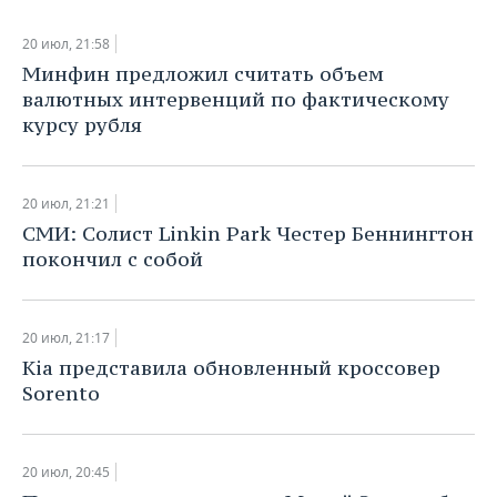
ВОДНЫЕ ВИДЫ СПОРТА
ОБРАЗОВАНИЕ
20 июл, 21:58
ХОККЕЙ С МЯЧОМ
ПРОИСШЕСТВИЯ
Минфин предложил считать объем
валютных интервенций по фактическому
курсу рубля
20 июл, 21:21
СМИ: Солист Linkin Park Честер Беннингтон
покончил с собой
20 июл, 21:17
Kia представила обновленный кроссовер
Sorento
20 июл, 20:45