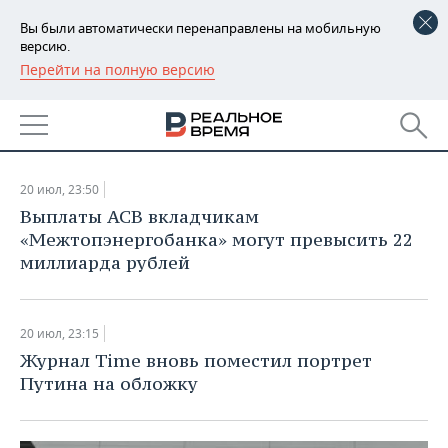
Вы были автоматически перенаправлены на мобильную
версию.
Перейти на полную версию
РЕГИОНЫ
НОВОСТИ
БАШКОРТОСТАН
НОВОСТИ
20.07.2017
ТАТАРСТАН
АНАЛИТИКА
20 июл, 23:50
УДМУРТИЯ
НОВОСТИ АНАЛИТИКИ
ЭКОНОМИКА
Выплаты АСВ вкладчикам
«Межтопэнергобанка» могут превысить 22
ДЕКЛАРАЦИИ О ДОХОДАХ
НОВОСТИ ЭКОНОМИКИ
ПРОМЫШЛЕННОСТЬ
миллиарда рублей
КОРОЛИ ГОСЗАКАЗА ПФО
ФИНАНСЫ
НОВОСТИ
НЕДВИЖИМОСТЬ
ПРОМЫШЛЕННОСТИ
20 июл, 23:15
ВУЗЫ ТАТАРСТАНА
БАНКИ
НОВОСТИ НЕДВИЖИМОСТИ
АВТО
Журнал Time вновь поместил портрет
АГРОПРОМ
Путина на обложку
КОМУ ПРИНАДЛЕЖАТ
БЮДЖЕТ
НОВОСТИ АВТО
БИЗНЕС
ТОРГОВЫЕ ЦЕНТРЫ
МАШИНОСТРОЕНИЕ
ТАТАРСТАНА
ИНВЕСТИЦИИ
НОВОСТИ БИЗНЕСА
ТЕХНОЛОГИИ