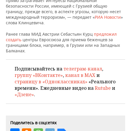
прямо затрагивает интересы национальной
НЕФТЕХИМИЯ
безопасности России, имеющей с Грузией общую
РОЗНИЧНАЯ ТОРГОВЛЯ
НОВОСТИ ТЕХНОЛОГИЙ
МЕРОПРИЯТИЯ
границу, прежде всего, в аспекте угрозы, которую несет
НЕФТЬ
международный терроризм», — передает «
РИА Новости
»
слова Клинцевича.
ТРАНСПОРТ
IT
НОВОСТИ МЕРОПРИЯТИЙ
СПОРТ
ОПК
Ранее глава МИД Австрии Себастьян Курц
предложил
УСЛУГИ
МЕДИА
ВЫЕЗДНАЯ РЕДАКЦИЯ
НОВОСТИ СПОРТА
ОБЩЕСТВО
создать
центры Евросоюза для приема беженцев за
ЭНЕРГЕТИКА
границами блока, например, в Грузии или на Западных
Балканах.
ТЕЛЕКОММУНИКАЦИИ
БИЗНЕС-БРАНЧИ
ФУТБОЛ
НОВОСТИ ОБЩЕСТВА
ФОТОГАЛЕРЕЯ
ONLINE-КОНФЕРЕНЦИИ
ХОККЕЙ
ВЛАСТЬ
СЮЖЕТЫ
Подписывайтесь на
телеграм-канал
,
группу «ВКонтакте»
,
канал в MAX
и
ОТКРЫТАЯ ЛЕКЦИЯ
БАСКЕТБОЛ
ИНФРАСТРУКТУРА
СПРАВОЧНИК
страницу в «Одноклассниках»
«Реального
времени». Ежедневные видео на
Rutube
и
ВОЛЕЙБОЛ
ИСТОРИЯ
СПИСОК ПЕРСОН
ПОЛНАЯ ВЕРСИЯ
«Дзене»
.
КИБЕРСПОРТ
КУЛЬТУРА
СПИСОК КОМПАНИЙ
ФИГУРНОЕ КАТАНИЕ
МЕДИЦИНА
Поделитесь в соцсетях