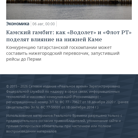
Экономика
06 авг, 00:00
Камский гамбит: как «Водолет» и «Флот РТ»
поделят влияние на нижней Каме
Конкуренцию татарстанской госкомпании может
составить нижегородский перевозчик, запустивший
рейсы до Перми
© 2015 - 2026 Сетевое издание «Реальное время» Зарегистрировано
Федеральной службой по надзору в сфере связи, информационных
технологий и массовых коммуникаций (Роскомнадзор) –
регистрационный номер ЭЛ № ФС 77 - 79627 от 18 декабря 2020 г. (ранее
свидетельство Эл № ФС 77-59331 от 18 сентября 2014 г.)
Использование материалов Реального Времени разрешено только с
предварительного согласия правообладателей, упоминание сайта и
прямая гиперссылка обязательны при частичном или полном
воспроизведении материалов.