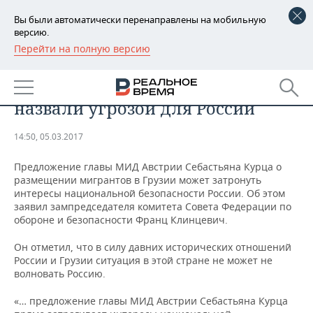
Вы были автоматически перенаправлены на мобильную
версию.
Перейти на полную версию
РЕГИОНЫ
В Совфеде предложение
БАШКОРТОСТАН
НОВОСТИ
размещать мигрантов в Грузии
назвали угрозой для России
ТАТАРСТАН
АНАЛИТИКА
14:50, 05.03.2017
УДМУРТИЯ
НОВОСТИ АНАЛИТИКИ
ЭКОНОМИКА
Предложение главы МИД Австрии Себастьяна Курца о
ДЕКЛАРАЦИИ О ДОХОДАХ
НОВОСТИ ЭКОНОМИКИ
ПРОМЫШЛЕННОСТЬ
размещении мигрантов в Грузии может затронуть
интересы национальной безопасности России. Об этом
заявил зампредседателя комитета Совета Федерации по
КОРОЛИ ГОСЗАКАЗА ПФО
ФИНАНСЫ
НОВОСТИ
НЕДВИЖИМОСТЬ
обороне и безопасности Франц Клинцевич.
ПРОМЫШЛЕННОСТИ
ВУЗЫ ТАТАРСТАНА
БАНКИ
НОВОСТИ НЕДВИЖИМОСТИ
АВТО
Он отметил, что в силу давних исторических отношений
АГРОПРОМ
России и Грузии ситуация в этой стране не может не
волновать Россию.
КОМУ ПРИНАДЛЕЖАТ
БЮДЖЕТ
НОВОСТИ АВТО
БИЗНЕС
ТОРГОВЫЕ ЦЕНТРЫ
МАШИНОСТРОЕНИЕ
ТАТАРСТАНА
«… предложение главы МИД Австрии Себастьяна Курца
ИНВЕСТИЦИИ
НОВОСТИ БИЗНЕСА
ТЕХНОЛОГИИ