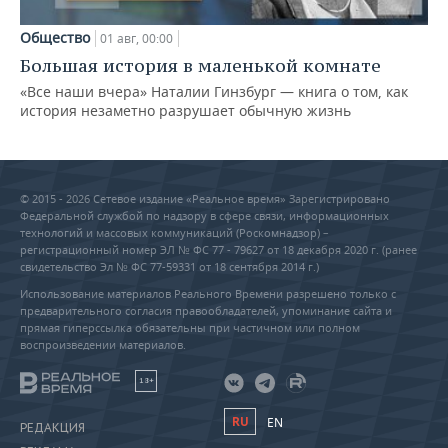
Общество
01 авг, 00:00
Большая история в маленькой комнате
«Все наши вчера» Наталии Гинзбург — книга о том, как
история незаметно разрушает обычную жизнь
© 2015 - 2026 Сетевое издание «Реальное время» Зарегистрировано
Федеральной службой по надзору в сфере связи, информационных
технологий и массовых коммуникаций (Роскомнадзор) –
регистрационный номер ЭЛ № ФС 77 - 79627 от 18 декабря 2020 г. (ранее
свидетельство Эл № ФС 77-59331 от 18 сентября 2014 г.)
Использование материалов Реального Времени разрешено только с
предварительного согласия правообладателей, упоминание сайта и
прямая гиперссылка обязательны при частичном или полном
воспроизведении материалов.
18+
RU
EN
РЕДАКЦИЯ