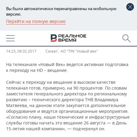
Вы были автоматически перенаправлены на мобильную
версию.
Перейти на полную версию
РЕГИОНЫ
ТНВ готовится к переходу на HD-
БАШКОРТОСТАН
НОВОСТИ
вещание
ТАТАРСТАН
АНАЛИТИКА
14:25, 08.02.2017
Сюжет:
АО "ТРК "Новый век"
УДМУРТИЯ
НОВОСТИ АНАЛИТИКИ
ЭКОНОМИКА
На телеканале «Новый Век» ведется активная подготовка
к переходу на HD – вещание.
ДЕКЛАРАЦИИ О ДОХОДАХ
НОВОСТИ ЭКОНОМИКИ
ПРОМЫШЛЕННОСТЬ
Сейчас к переходу на вещание в высоком качестве
телеканал готов, примерно, на 90 процентов. По словам
КОРОЛИ ГОСЗАКАЗА ПФО
ФИНАНСЫ
НОВОСТИ
НЕДВИЖИМОСТЬ
заместителя генерального директора по региональному
ПРОМЫШЛЕННОСТИ
развитию – технического директора ТНВ Владимира
Матвеева, на данном этапе закупается дополнительное
ВУЗЫ ТАТАРСТАНА
БАНКИ
НОВОСТИ НЕДВИЖИМОСТИ
АВТО
АГРОПРОМ
оборудование и ведутся организационные мероприятия.
«Согласно плану, наши технические и инфраструктурные
КОМУ ПРИНАДЛЕЖАТ
БЮДЖЕТ
НОВОСТИ АВТО
БИЗНЕС
службы готовы начать это вещание 26 августа — в День
ТОРГОВЫЕ ЦЕНТРЫ
МАШИНОСТРОЕНИЕ
15-летия нашей компании», — подчеркнул он.
ТАТАРСТАНА
ИНВЕСТИЦИИ
НОВОСТИ БИЗНЕСА
ТЕХНОЛОГИИ