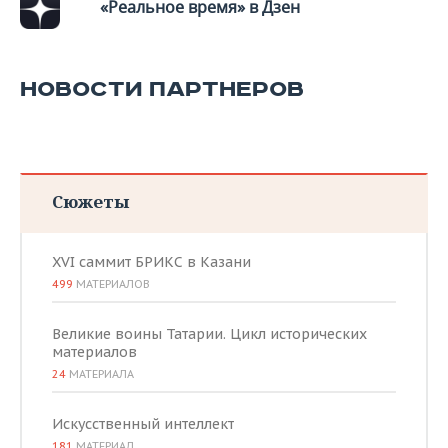
ВОДНЫЕ ВИДЫ СПОРТА
ОБРАЗОВАНИЕ
«Реальное время» в Дзен
ХОККЕЙ С МЯЧОМ
ПРОИСШЕСТВИЯ
НОВОСТИ ПАРТНЕРОВ
Сюжеты
XVI саммит БРИКС в Казани
499
МАТЕРИАЛОВ
Великие воины Татарии. Цикл исторических
материалов
24
МАТЕРИАЛА
Искусственный интеллект
181
МАТЕРИАЛ