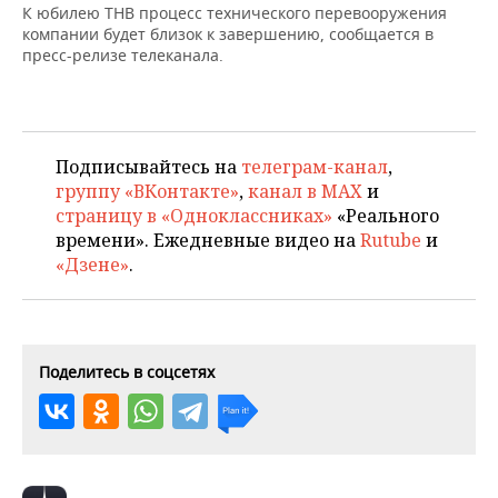
НЕФТЕХИМИЯ
К юбилею ТНВ процесс технического перевооружения
компании будет близок к завершению, сообщается в
РОЗНИЧНАЯ ТОРГОВЛЯ
НОВОСТИ ТЕХНОЛОГИЙ
МЕРОПРИЯТИЯ
пресс-релизе телеканала.
НЕФТЬ
ТРАНСПОРТ
IT
НОВОСТИ МЕРОПРИЯТИЙ
СПОРТ
ОПК
УСЛУГИ
МЕДИА
ВЫЕЗДНАЯ РЕДАКЦИЯ
НОВОСТИ СПОРТА
ОБЩЕСТВО
ЭНЕРГЕТИКА
Подписывайтесь на
телеграм-канал
,
группу «ВКонтакте»
,
канал в MAX
и
ТЕЛЕКОММУНИКАЦИИ
БИЗНЕС-БРАНЧИ
ФУТБОЛ
НОВОСТИ ОБЩЕСТВА
ФОТОГАЛЕРЕЯ
страницу в «Одноклассниках»
«Реального
времени». Ежедневные видео на
Rutube
и
ONLINE-КОНФЕРЕНЦИИ
ХОККЕЙ
ВЛАСТЬ
СЮЖЕТЫ
«Дзене»
.
ОТКРЫТАЯ ЛЕКЦИЯ
БАСКЕТБОЛ
ИНФРАСТРУКТУРА
СПРАВОЧНИК
ВОЛЕЙБОЛ
ИСТОРИЯ
СПИСОК ПЕРСОН
ПОЛНАЯ ВЕРСИЯ
Поделитесь в соцсетях
КИБЕРСПОРТ
КУЛЬТУРА
СПИСОК КОМПАНИЙ
ФИГУРНОЕ КАТАНИЕ
МЕДИЦИНА