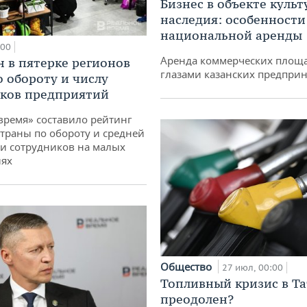
Бизнес в объекте культ
наследия: особенности
национальной аренды
:00
Аренда коммерческих площ
н в пятерке регионов
глазами казанских предпри
о обороту и числу
ков предприятий
время» составило рейтинг
страны по обороту и средней
и сотрудников на малых
иях
Общество
27 июл, 00:00
Топливный кризис в Та
преодолен?