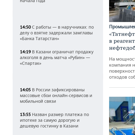
начала года
Промышле
С работы — в наручниках: по
14:50
делу о взятке задержали замглавы
«Татнефт
«Банка Татарстан»
в реаген
нефтедо
В Казани ограничат продажу
14:19
алкоголя в день матча «Рубин» —
На мощнос
«Спартак»
компания н
поверхност
отходов со
В России зафиксированы
14:05
массовые сбои онлайн-сервисов и
мобильной связи
Назван размер платежа по
13:55
ипотеке за самую дорогую и
дешевую гостинку в Казани