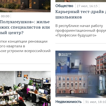
Общество
27 июл, 16:15
Карьерный тест-драйв 
00:00
школьников
«Полукамушков»: жилье
В республике начал работу
зжих специалистов или
профориентационный фору
ный центр?
«Профессии будущего»
отки концепции реновации
ого квартала в
ске устроили всероссийский
Недвижимость
31 июл, 18:1