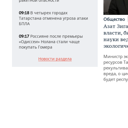
ракетной опасности
В четырех городах
09:18
Татарстана отменена угроза атаки
Общество
БПЛА
Азат Зиг
власти, б
Россияне после премьеры
09:17
науки ве
«Одиссеи» Нолана стали чаще
экологич
покупать Гомера
Министр э
Новости раздела
ресурсов Та
рекультива
вреда, о ц
будет респу