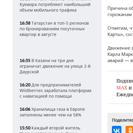
Кукмора потребляют наибольший
Причина об
объем мобильного трафика
горожанам 
Татарстан в топ-5 регионов
16:38
Отметим, ч
по бронированиям посуточных
Карты», сос
квартир в августе
Движение з
Карла Марк
аварий — в
В Казани на три дня
16:35
ограничат движение на улице 2-й
Даурской
Подпи
Для предпринимателей
16:20
MAX
и
Wildberries заработала платформа
Ежедн
с навигацией по помощи
Хранилища газа в Европе
16:06
заполнены менее чем на 58%
Поделитес
Каждый второй житель
15:50