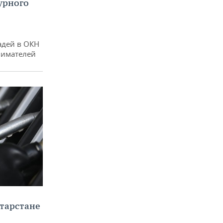
урного
адей в ОКН
нимателей
тарстане