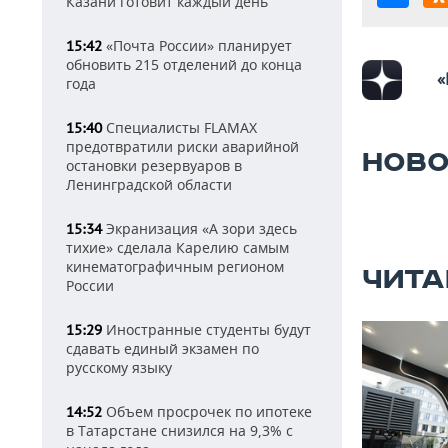
Казани готовит каждый день
«Почта России» планирует
15:42
обновить 215 отделений до конца
«
года
Специалисты FLAMAX
15:40
предотвратили риски аварийной
НОВО
остановки резервуаров в
Ленинградской области
Экранизация «А зори здесь
15:34
тихие» сделала Карелию самым
кинематографичным регионом
ЧИТА
России
Иностранные студенты будут
15:29
сдавать единый экзамен по
русскому языку
Объем просрочек по ипотеке
14:52
в Татарстане снизился на 9,3% с