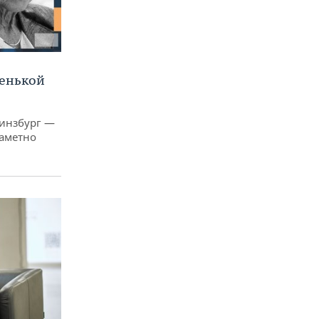
ленькой
Гинзбург —
заметно