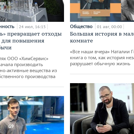
нность
Общество
24 июл, 16:15
01 авг, 00:00
ь» превращает отходы
Большая история в ма
т для повышения
комнате
бычи
«Все наши вчера» Наталии 
книга о том, как история не
тях ООО «ХимСервис»
разрушает обычную жизнь
ачала производить
но-активные вещества из
бственного производства