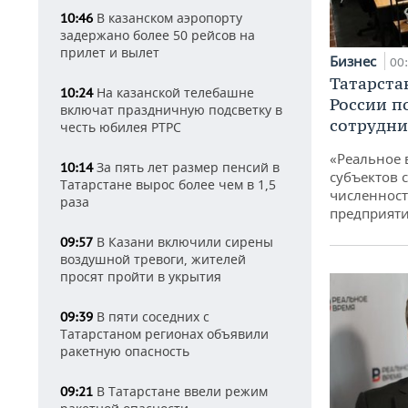
В казанском аэропорту
10:46
задержано более 50 рейсов на
прилет и вылет
Бизнес
00
Татарста
На казанской телебашне
10:24
России п
включат праздничную подсветку в
сотрудни
честь юбилея РТРС
«Реальное 
За пять лет размер пенсий в
10:14
субъектов 
Татарстане вырос более чем в 1,5
численност
раза
предприят
В Казани включили сирены
09:57
воздушной тревоги, жителей
просят пройти в укрытия
В пяти соседних с
09:39
Татарстаном регионах объявили
ракетную опасность
В Татарстане ввели режим
09:21