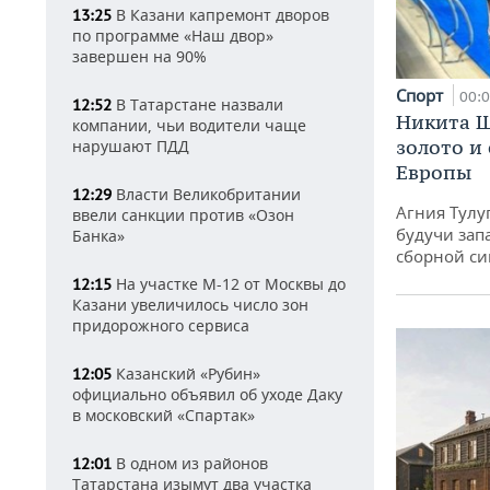
В Казани капремонт дворов
13:25
по программе «Наш двор»
завершен на 90%
Спорт
00:
В Татарстане назвали
12:52
Никита Ш
компании, чьи водители чаще
золото и
нарушают ПДД
Европы
Власти Великобритании
12:29
Агния Тулу
ввели санкции против «Озон
будучи зап
Банка»
сборной си
На участке М-12 от Москвы до
12:15
Казани увеличилось число зон
придорожного сервиса
Казанский «Рубин»
12:05
официально объявил об уходе Даку
в московский «Спартак»
В одном из районов
12:01
Татарстана изымут два участка