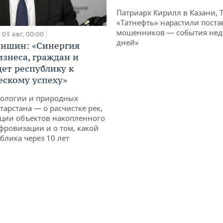
Патриарх Кирилл в Казани, 
«Татнефть» нарастили поста
мошенников — события неде
03 авг, 00:00
дней»
аншин: «Синергия
изнеса, граждан и
дет республику к
ескому успеху»
кологии и природных
тарстана — о расчистке рек,
ции объектов накопленного
ифровизации и о том, какой
блика через 10 лет