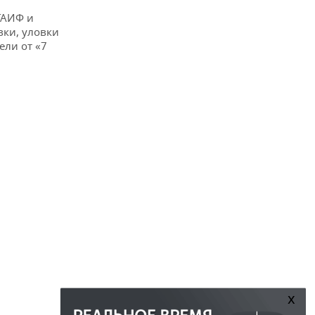
ТАИФ и
вки, уловки
ли от «7
x