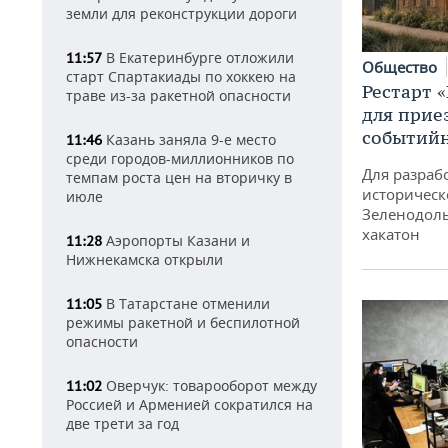
земли для реконструкции дороги
В Екатеринбурге отложили
11:57
Общество
старт Спартакиады по хоккею на
Рестарт 
траве из-за ракетной опасности
для прие
событий
Казань заняла 9-е место
11:46
среди городов-миллионников по
Для разраб
темпам роста цен на вторичку в
историческ
июле
Зеленодоль
хакатон
Аэропорты Казани и
11:28
Нижнекамска открыли
В Татарстане отменили
11:05
режимы ракетной и беспилотной
опасности
Оверчук: товарооборот между
11:02
Россией и Арменией сократился на
две трети за год