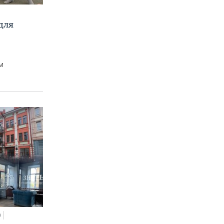
для
м
0