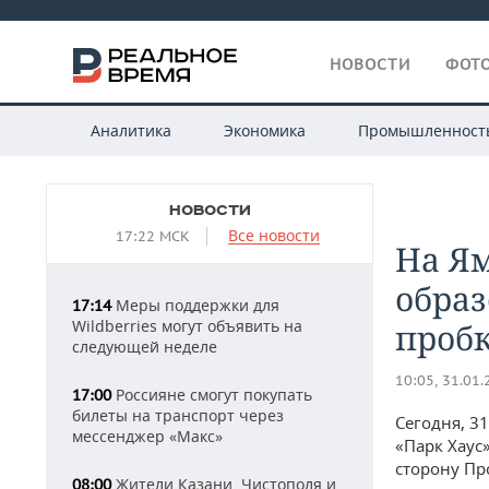
НОВОСТИ
ФОТО
Аналитика
Экономика
Промышленност
НОВОСТИ
Все новости
17:22 МСК
На Ям
обра
Меры поддержки для
17:14
Wildberries могут объявить на
проб
следующей неделе
10:05, 31.01
Россияне смогут покупать
17:00
билеты на транспорт через
Сегодня, 3
мессенджер «Макс»
«Парк Хаус
сторону Пр
Жители Казани, Чистополя и
08:00