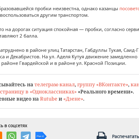
разовавшейся пробки неизвестна, однако казанцы
посовет
воспользоваться другим транспортом.
то на дорогах ситуация спокойная — пробки, согласно серви
тавляют 2 балла.
атруднено в районе улиц Татарстан, Габдуллы Тукая, Саид-Г
са и Декабристов. На ул. Аделя Кутуя движение замедленно 
 районе Гвардейской и в районе ул. Красной Позиции.
сывайтесь на
телеграм-канал
,
группу «ВКонтакте»
,
кан
страницу в «Одноклассниках»
«Реального времени».
евные видео на
Rutube
и
«Дзене»
.
ь в соцсетях
Распечатать