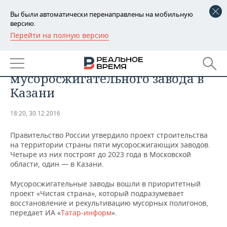
Вы были автоматически перенаправлены на мобильную
версию.
Перейти на полную версию
РЕГИОНЫ
Правительство РФ утвердило
БАШКОРТОСТАН
НОВОСТИ
проект строительства
мусоросжигательного завода в
ТАТАРСТАН
АНАЛИТИКА
Казани
УДМУРТИЯ
НОВОСТИ АНАЛИТИКИ
ЭКОНОМИКА
18:20, 30.12.2016
ДЕКЛАРАЦИИ О ДОХОДАХ
НОВОСТИ ЭКОНОМИКИ
ПРОМЫШЛЕННОСТЬ
Правительство России утвердило проект строительства
на территории страны пяти мусоросжигающих заводов.
КОРОЛИ ГОСЗАКАЗА ПФО
ФИНАНСЫ
НОВОСТИ
НЕДВИЖИМОСТЬ
Четыре из них построят до 2023 года в Московской
ПРОМЫШЛЕННОСТИ
области, один — в Казани.
ВУЗЫ ТАТАРСТАНА
БАНКИ
НОВОСТИ НЕДВИЖИМОСТИ
АВТО
АГРОПРОМ
Мусоросжигательные заводы вошли в приоритетный
проект «Чистая страна», который подразумевает
КОМУ ПРИНАДЛЕЖАТ
БЮДЖЕТ
НОВОСТИ АВТО
БИЗНЕС
восстановление и рекультивацию мусорных полигонов,
ТОРГОВЫЕ ЦЕНТРЫ
МАШИНОСТРОЕНИЕ
передает ИА «
Татар-информ
».
ТАТАРСТАНА
ИНВЕСТИЦИИ
НОВОСТИ БИЗНЕСА
ТЕХНОЛОГИИ