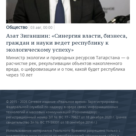
Общество
03 авг, 00:00
Азат Зиганшин: «Синергия власти, бизнеса,
граждан и науки ведет республику к
экологическому успеху»
Министр экологии и природных ресурсов Татарстана — о
расчистке рек, рекультивации объектов накопленного
вреда, о цифровизации и о том, какой будет республика
через 10 лет
© 2015 - 2026 Сетевое издание «Реальное время» Зарегистрировано
Федеральной службой по надзору в сфере связи, информационных
технологий и массовых коммуникаций (Роскомнадзор) –
регистрационный номер ЭЛ № ФС 77 - 79627 от 18 декабря 2020 г. (ранее
свидетельство Эл № ФС 77-59331 от 18 сентября 2014 г.)
Использование материалов Реального Времени разрешено только с
предварительного согласия правообладателей, упоминание сайта и