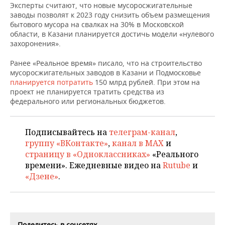
НЕФТЕХИМИЯ
Эксперты считают, что новые мусоросжигательные
заводы позволят к 2023 году снизить объем размещения
РОЗНИЧНАЯ ТОРГОВЛЯ
НОВОСТИ ТЕХНОЛОГИЙ
МЕРОПРИЯТИЯ
бытового мусора на свалках на 30% в Московской
НЕФТЬ
области, в Казани планируется достичь модели «нулевого
ТРАНСПОРТ
IT
НОВОСТИ МЕРОПРИЯТИЙ
СПОРТ
захоронения».
ОПК
Ранее «Реальное время» писало, что н
а строительство
УСЛУГИ
МЕДИА
ВЫЕЗДНАЯ РЕДАКЦИЯ
НОВОСТИ СПОРТА
ОБЩЕСТВО
ЭНЕРГЕТИКА
мусоросжигательных заводов в Казани и Подмосковье
планируется потратить
150 млрд рублей. При этом на
ТЕЛЕКОММУНИКАЦИИ
БИЗНЕС-БРАНЧИ
ФУТБОЛ
НОВОСТИ ОБЩЕСТВА
ФОТОГАЛЕРЕЯ
проект не планируется тратить средства из
федерального или региональных бюджетов.
ONLINE-КОНФЕРЕНЦИИ
ХОККЕЙ
ВЛАСТЬ
СЮЖЕТЫ
Подписывайтесь на
телеграм-канал
,
ОТКРЫТАЯ ЛЕКЦИЯ
БАСКЕТБОЛ
ИНФРАСТРУКТУРА
СПРАВОЧНИК
группу «ВКонтакте»
,
канал в MAX
и
страницу в «Одноклассниках»
«Реального
ВОЛЕЙБОЛ
ИСТОРИЯ
СПИСОК ПЕРСОН
ПОЛНАЯ ВЕРСИЯ
времени». Ежедневные видео на
Rutube
и
«Дзене»
.
КИБЕРСПОРТ
КУЛЬТУРА
СПИСОК КОМПАНИЙ
ФИГУРНОЕ КАТАНИЕ
МЕДИЦИНА
Поделитесь в соцсетях