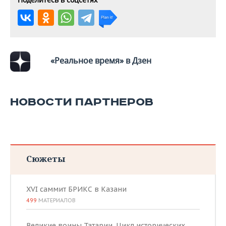
ВОДНЫЕ ВИДЫ СПОРТА
ОБРАЗОВАНИЕ
ХОККЕЙ С МЯЧОМ
ПРОИСШЕСТВИЯ
«Реальное время» в Дзен
НОВОСТИ ПАРТНЕРОВ
Сюжеты
XVI саммит БРИКС в Казани
499
МАТЕРИАЛОВ
Великие воины Татарии. Цикл исторических