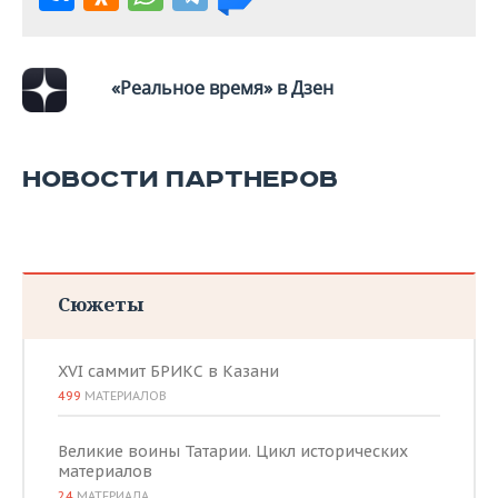
ВОДНЫЕ ВИДЫ СПОРТА
ОБРАЗОВАНИЕ
ХОККЕЙ С МЯЧОМ
ПРОИСШЕСТВИЯ
«Реальное время» в Дзен
НОВОСТИ ПАРТНЕРОВ
Сюжеты
XVI саммит БРИКС в Казани
499
МАТЕРИАЛОВ
Великие воины Татарии. Цикл исторических
материалов
24
МАТЕРИАЛА