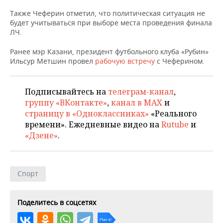
НЕФТЕХИМИЯ
Также Чеферин отметил, что политическая ситуация не
РОЗНИЧНАЯ ТОРГОВЛЯ
НОВОСТИ ТЕХНОЛОГИЙ
МЕРОПРИЯТИЯ
будет учитываться при выборе места проведения финала
НЕФТЬ
ЛЧ.
ТРАНСПОРТ
IT
НОВОСТИ МЕРОПРИЯТИЙ
СПОРТ
ОПК
Ранее мэр Казани, президент футбольного клуба «Рубин»
Ильсур Метшин провел
рабочую встречу
с Чеферином.
УСЛУГИ
МЕДИА
ВЫЕЗДНАЯ РЕДАКЦИЯ
НОВОСТИ СПОРТА
ОБЩЕСТВО
ЭНЕРГЕТИКА
ТЕЛЕКОММУНИКАЦИИ
БИЗНЕС-БРАНЧИ
ФУТБОЛ
НОВОСТИ ОБЩЕСТВА
ФОТОГАЛЕРЕЯ
Подписывайтесь на
телеграм-канал
,
группу «ВКонтакте»
,
канал в MAX
и
ONLINE-КОНФЕРЕНЦИИ
ХОККЕЙ
ВЛАСТЬ
СЮЖЕТЫ
страницу в «Одноклассниках»
«Реального
времени». Ежедневные видео на
Rutube
и
ОТКРЫТАЯ ЛЕКЦИЯ
БАСКЕТБОЛ
ИНФРАСТРУКТУРА
СПРАВОЧНИК
«Дзене»
.
ВОЛЕЙБОЛ
ИСТОРИЯ
СПИСОК ПЕРСОН
ПОЛНАЯ ВЕРСИЯ
Спорт
КИБЕРСПОРТ
КУЛЬТУРА
СПИСОК КОМПАНИЙ
ФИГУРНОЕ КАТАНИЕ
МЕДИЦИНА
Поделитесь в соцсетях