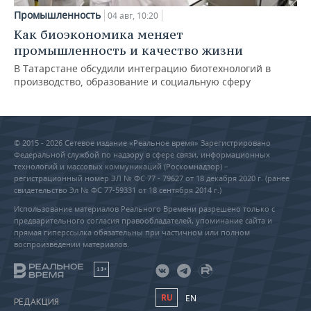
Промышленность
04 авг, 10:20
Как биоэкономика меняет
промышленность и качество жизни
В Татарстане обсудили интеграцию биотехнологий в
производство, образование и социальную сферу
© 2015 - 2026 Сетевое издание «Реальное время» Зарегистрировано
Федеральной службой по надзору в сфере связи, информационных
технологий и массовых коммуникаций (Роскомнадзор) –
регистрационный номер ЭЛ № ФС 77 - 79627 от 18 декабря 2020 г. (ранее
свидетельство Эл № ФС 77-59331 от 18 сентября 2014 г.)
Использование материалов Реального Времени разрешено только с
предварительного согласия правообладателей, упоминание сайта и
прямая гиперссылка обязательны при частичном или полном
воспроизведении материалов.
18+
RU
EN
РЕДАКЦИЯ