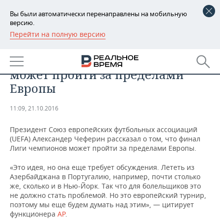
Вы были автоматически перенаправлены на мобильную
версию.
Перейти на полную версию
РЕГИОНЫ
СПОРТ
Финал Лиги чемпионов УЕФА
БАШКОРТОСТАН
НОВОСТИ
может пройти за пределами
ТАТАРСТАН
АНАЛИТИКА
Европы
УДМУРТИЯ
НОВОСТИ АНАЛИТИКИ
ЭКОНОМИКА
11:09, 21.10.2016
ДЕКЛАРАЦИИ О ДОХОДАХ
НОВОСТИ ЭКОНОМИКИ
ПРОМЫШЛЕННОСТЬ
Президент Союз европейских футбольных ассоциаций
(UEFA) Александер Чеферин рассказал о том, что финал
КОРОЛИ ГОСЗАКАЗА ПФО
ФИНАНСЫ
НОВОСТИ
НЕДВИЖИМОСТЬ
Лиги чемпионов может пройти за пределами Европы.
ПРОМЫШЛЕННОСТИ
«Это идея, но она еще требует обсуждения. Лететь из
ВУЗЫ ТАТАРСТАНА
БАНКИ
НОВОСТИ НЕДВИЖИМОСТИ
АВТО
Азербайджана в Португалию, например, почти столько
АГРОПРОМ
же, сколько и в Нью-Йорк. Так что для болельщиков это
КОМУ ПРИНАДЛЕЖАТ
БЮДЖЕТ
НОВОСТИ АВТО
БИЗНЕС
не должно стать проблемой. Но это европейский турнир,
ТОРГОВЫЕ ЦЕНТРЫ
МАШИНОСТРОЕНИЕ
поэтому мы еще будем думать над этим», — цитирует
ТАТАРСТАНА
функционера
AP
.
ИНВЕСТИЦИИ
НОВОСТИ БИЗНЕСА
ТЕХНОЛОГИИ