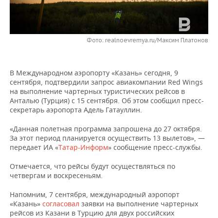
НЕФТЕХИМИЯ
РОЗНИЧНАЯ ТОРГОВЛЯ
НОВОСТИ ТЕХНОЛОГИЙ
МЕРОПРИЯТИЯ
НЕФТЬ
ТРАНСПОРТ
IT
НОВОСТИ МЕРОПРИЯТИЙ
СПОРТ
Фото: realnoevremya.ru/Максим Платонов
ОПК
УСЛУГИ
МЕДИА
ВЫЕЗДНАЯ РЕДАКЦИЯ
НОВОСТИ СПОРТА
ОБЩЕСТВО
ЭНЕРГЕТИКА
В Международном аэропорту «Казань» сегодня, 9
сентября, подтвердили запрос авиакомпании Red Wings
ТЕЛЕКОММУНИКАЦИИ
БИЗНЕС-БРАНЧИ
ФУТБОЛ
НОВОСТИ ОБЩЕСТВА
ФОТОГАЛЕРЕЯ
на выполнение чартерных туристических рейсов в
Анталью (Турция) с 15 сентября. Об этом сообщил пресс-
ONLINE-КОНФЕРЕНЦИИ
ХОККЕЙ
ВЛАСТЬ
СЮЖЕТЫ
секретарь аэропорта Адель Гатауллин.
«Данная полетная программа запрошена до 27 октября.
ОТКРЫТАЯ ЛЕКЦИЯ
БАСКЕТБОЛ
ИНФРАСТРУКТУРА
СПРАВОЧНИК
За этот период планируется осуществить 13 вылетов», —
передает ИА «
Татар-Информ
» сообщение пресс-службы.
ВОЛЕЙБОЛ
ИСТОРИЯ
СПИСОК ПЕРСОН
ПОЛНАЯ ВЕРСИЯ
Отмечается, что рейсы будут осуществляться по
КИБЕРСПОРТ
КУЛЬТУРА
СПИСОК КОМПАНИЙ
четвергам и воскресеньям.
Напомним, 7 сентября, м
еждународный аэропорт
ФИГУРНОЕ КАТАНИЕ
МЕДИЦИНА
«Казань»
согласовал
заявки на выполнение чартерных
рейсов из Казани в Турцию для двух российских