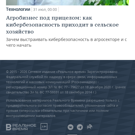
Технологии
31 июл, 00:00
Агробизнес под прицелом: как
кибербезопасность приходит в сельское
хозяйство
Зачем выстраивать кибербезопасность в агросекторе и с
чего начать
© 2015 - 2026 Сетевое издание «Реальное время» Зарегистрировано
Федеральной службой по надзору в сфере связи, информационных
технологий и массовых коммуникаций (Роскомнадзор) –
регистрационный номер ЭЛ № ФС 77 - 79627 от 18 декабря 2020 г. (ранее
свидетельство Эл № ФС 77-59331 от 18 сентября 2014 г.)
Использование материалов Реального Времени разрешено только с
предварительного согласия правообладателей, упоминание сайта и
прямая гиперссылка обязательны при частичном или полном
воспроизведении материалов.
18+