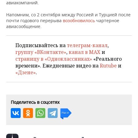
ВОДНЫЕ ВИДЫ СПОРТА
ОБРАЗОВАНИЕ
авиакомпаний.
Напомним, со 2 сентября между Россией и Турцией после
ХОККЕЙ С МЯЧОМ
ПРОИСШЕСТВИЯ
почти годового перерыва
возобновилось
чартерное
авиасообщение.
Подписывайтесь на
телеграм-канал
,
группу «ВКонтакте»
,
канал в MAX
и
страницу в «Одноклассниках»
«Реального
времени». Ежедневные видео на
Rutube
и
«Дзене»
.
Поделитесь в соцсетях