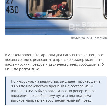
НЕФТЕХИМИЯ
РОЗНИЧНАЯ ТОРГОВЛЯ
НОВОСТИ ТЕХНОЛОГИЙ
МЕРОПРИЯТИЯ
НЕФТЬ
ТРАНСПОРТ
IT
НОВОСТИ МЕРОПРИЯТИЙ
СПОРТ
ОПК
УСЛУГИ
МЕДИА
ВЫЕЗДНАЯ РЕДАКЦИЯ
НОВОСТИ СПОРТА
ОБЩЕСТВО
ЭНЕРГЕТИКА
Фото: Максим Платонов
ТЕЛЕКОММУНИКАЦИИ
БИЗНЕС-БРАНЧИ
ФУТБОЛ
НОВОСТИ ОБЩЕСТВА
ФОТОГАЛЕРЕЯ
В Арском районе Татарстана два вагона хозяйственного
ONLINE-КОНФЕРЕНЦИИ
ХОККЕЙ
ВЛАСТЬ
СЮЖЕТЫ
поезда сошли с рельсов, что привело к задержкам пяти
пассажирских поездов и двух электричек, сообщили в ГУ
ОТКРЫТАЯ ЛЕКЦИЯ
БАСКЕТБОЛ
ИНФРАСТРУКТУРА
СПРАВОЧНИК
МЧС по республике.
ВОЛЕЙБОЛ
ИСТОРИЯ
СПИСОК ПЕРСОН
ПОЛНАЯ ВЕРСИЯ
По информации ведомства, инцидент произошел в
03:53 по московскому времени на составе из 61
КИБЕРСПОРТ
КУЛЬТУРА
СПИСОК КОМПАНИЙ
вагона. В 05:15 было организовано реверсивное
движение по свободному пути, а для подъема
вагонов направлен восстановительный поезд.
ФИГУРНОЕ КАТАНИЕ
МЕДИЦИНА