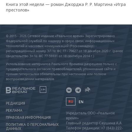
Книга этой недели — роман Джорджа Р. Р. Мартина «Игра
престолов»
© 2015 - 2026 Сетевое издание «Реальное время» Зарегистрировано
Федеральной службой по надзору в сфере связи, информационных
технологий и массовых коммуникаций (Роскомнадзор) –
регистрационный номер ЭЛ № ФС 77 - 79627 от 18 декабря 2020 г. (ранее
свидетельство Эл № ФС 77-59331 от 18 сентября 2014 г.)
Использование материалов Реального Времени разрешено только с
предварительного согласия правообладателей, упоминание сайта и
прямая гиперссылка обязательны при частичном или полном
воспроизведении материалов.
18+
RU
EN
РЕДАКЦИЯ
РЕКЛАМА
Учредитель ООО «Реальное
ПРАВОВАЯ ИНФОРМАЦИЯ
время»
Главный редактор Саушина А.А.
ПОЛИТИКА О ПЕРСОНАЛЬНЫХ
Телефон редакции: +7 (843) 222-
ДАННЫХ