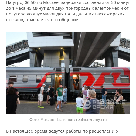
ВОДНЫЕ ВИДЫ СПОРТА
ОБРАЗОВАНИЕ
На утро, 06:50 по Москве, задержки составили от 50 минут
до 1 часа 45 минут для двух пригородных электричек и от
полутора до двух часов для пяти дальних пассажирских
ХОККЕЙ С МЯЧОМ
ПРОИСШЕСТВИЯ
поездов, отмечается в сообщении.
Максим Платонов / realnoevremya.ru
В настоящее время ведутся работы по расцеплению