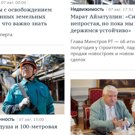
07 авг, 00:00
 с освобождением
Недвижимость
07 авг, 17:32
анных земельных
Марат Айзатуллин: «С
: что важно знать
непростая, но пока мы
держимся устойчиво»
перта
Глава Минстроя РТ — об ито
полугодия у строителей, па
продаж новостроек и новом 
сделок
нность
07 авг, 13:00
душа и 100-метровая