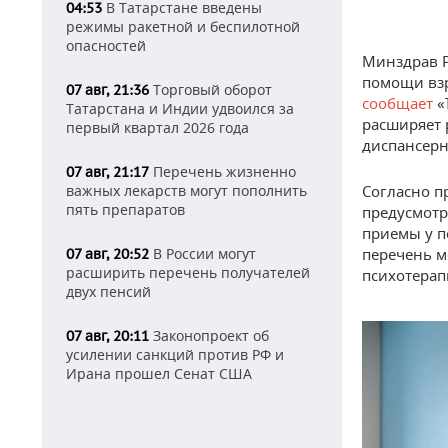
В Татарстане введены
04:53
режимы ракетной и беспилотной
опасностей
Минздрав Р
помощи взр
Торговый оборот
07 авг, 21:36
сообщает
«
Татарстана и Индии удвоился за
расширяет 
первый квартал 2026 года
диспансерн
Перечень жизненно
07 авг, 21:17
важных лекарств могут пополнить
Согласно п
пять препаратов
предусмотр
приемы у п
В России могут
перечень м
07 авг, 20:52
расширить перечень получателей
психотерап
двух пенсий
Законопроект об
07 авг, 20:11
усилении санкций против РФ и
Ирана прошел Сенат США