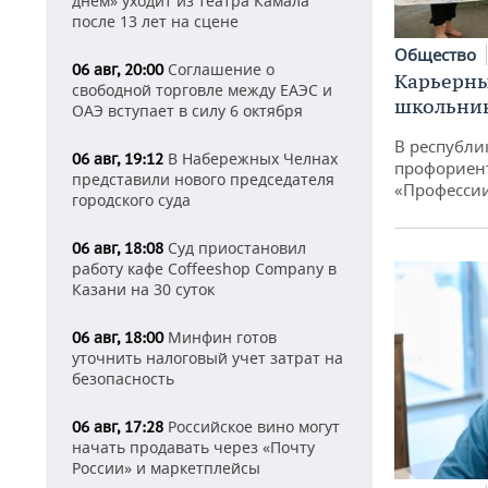
днем» уходит из театра Камала
после 13 лет на сцене
Общество
Соглашение о
06 авг, 20:00
Карьерны
свободной торговле между ЕАЭС и
школьни
ОАЭ вступает в силу 6 октября
В республи
В Набережных Челнах
06 авг, 19:12
профориен
представили нового председателя
«Професси
городского суда
Суд приостановил
06 авг, 18:08
работу кафе Coffeeshop Company в
Казани на 30 суток
Минфин готов
06 авг, 18:00
уточнить налоговый учет затрат на
безопасность
Российское вино могут
06 авг, 17:28
начать продавать через «Почту
России» и маркетплейсы