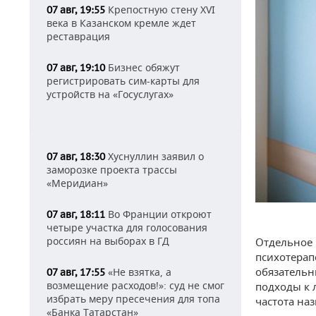
Крепостную стену XVI
07 авг, 19:55
века в Казанском кремле ждет
реставрация
Бизнес обяжут
07 авг, 19:10
регистрировать сим-карты для
устройств на «Госуслугах»
Хуснуллин заявил о
07 авг, 18:30
заморозке проекта трассы
«Меридиан»
Во Франции откроют
07 авг, 18:11
четыре участка для голосования
россиян на выборах в ГД
Отдельное 
психотерап
обязательн
«Не взятка, а
07 авг, 17:55
возмещение расходов!»: суд не смог
подходы к 
избрать меру пресечения для топа
частота на
«Банка Татарстан»