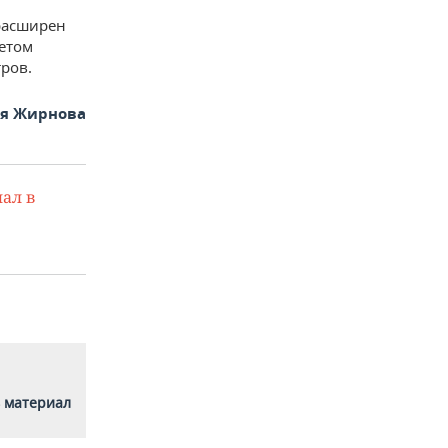
расширен
четом
ров.
ья Жирнова
ал в
 материал