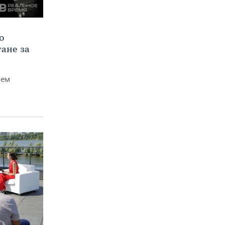
о
тане за
чем