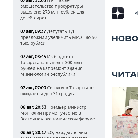
В РТ после
07 авг, 12:05
вмешательства прокуратуры
выделено 273 млн рублей для
«
детей-сирот
Депутаты ГД
07 авг, 09:37
НОВО
предложили увеличить МРОТ до 50
тыс. рублей
Из бюджета
07 авг, 08:45
Татарстана выделят 300 млн
рублей на капремонт здания
ЧИТА
Минэкологии республики
Сегодня в Татарстане
07 авг, 07:00
ожидается до +31 градуса
Премьер-министр
06 авг, 20:53
Монголии примет участие в
Восточном экономическом форуме
«Однажды летним
06 авг, 20:17