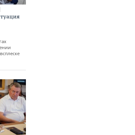
итуация
гах
дении
всплеске