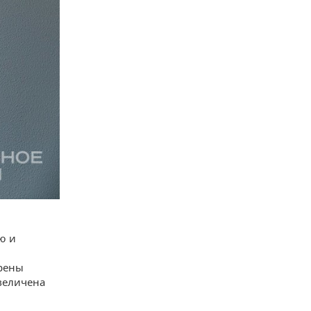
ю и
трены
величена