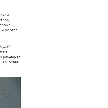
нской
ством,
первые
 и на этап
 будет
рные
 и расширен
, включая