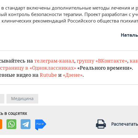
, в стандарт включены дополнительные методы лечения и 
ый контроль безопасности терапии. Проект разработан с у
 клинических рекомендаций Российского общества психиат
Натал
сывайтесь на
телеграм-канал
,
группу «ВКонтакте»
,
кан
страницу в «Одноклассниках»
«Реального времени».
евные видео на
Rutube
и
«Дзене»
.
Медицина
ь в соцсетях
Распечатать