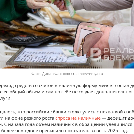
Динар Фатыхов / realnoevremya.ru
ереход средств со счетов в наличную форму меняет состав 
не ее общий объем и сам по себе не создает дополнительног
луги.
щалось, что российские банки столкнулись с нехваткой сво
и на фоне резкого роста
спроса на наличные
— дефицит дос
й. С начала года объем наличных в обращении увеличился 
 более чем вдвое превысило показатель за весь 2025 год.