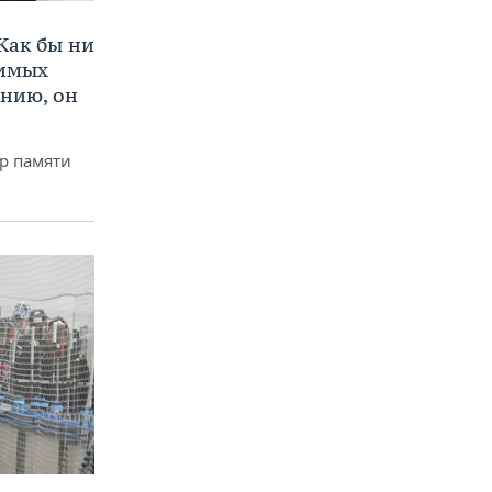
Как бы ни
нимых
ению, он
р памяти