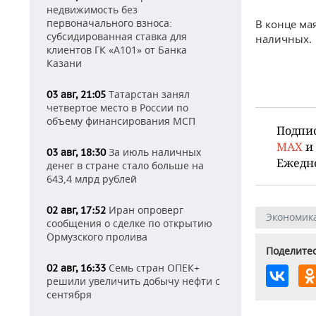
недвижимость без
первоначального взноса:
В конце ма
субсидированная ставка для
наличных.
клиентов ГК «А101» от Банка
Казани
Татарстан занял
03 авг, 21:05
четвертое место в России по
объему финансирования МСП
Подпи
MAX
и
За июль наличных
03 авг, 18:30
Ежедн
денег в стране стало больше на
643,4 млрд рублей
Иран опроверг
02 авг, 17:52
Экономик
сообщения о сделке по открытию
Ормузского пролива
Поделитес
Семь стран ОПЕК+
02 авг, 16:33
решили увеличить добычу нефти с
сентября