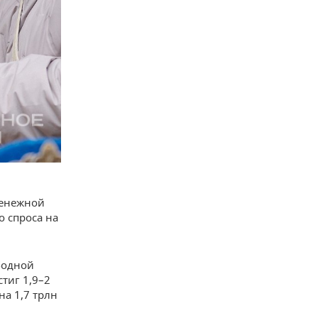
денежной
о спроса на
бодной
тиг 1,9–2
на 1,7 трлн