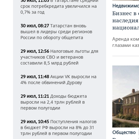
В Татарстане средний
30 июл, 11:03
Недвижим
срок потребкредита увеличился на
0,7% за год
Бизнес в
наследия
Татарстан вновь
30 июл, 08:27
национа
вышел в лидеры среди регионов
России по обороту общепита
Аренда ко
глазами ка
Налоговые льготы для
29 июл, 12:56
участников СВО и ветеранов
составили 8,5 млрд рублей
Акции VK выросли на
29 июл, 11:48
4% после обвинений Дурову
Доходы бюджета
29 июл, 11:21
выросли на 2,4 трлн рублей в
первом полугодии
Поступления налогов
29 июл, 10:45
в бюджет РФ выросли на 8% до 31
Общество
трлн рублей в первом полугодии