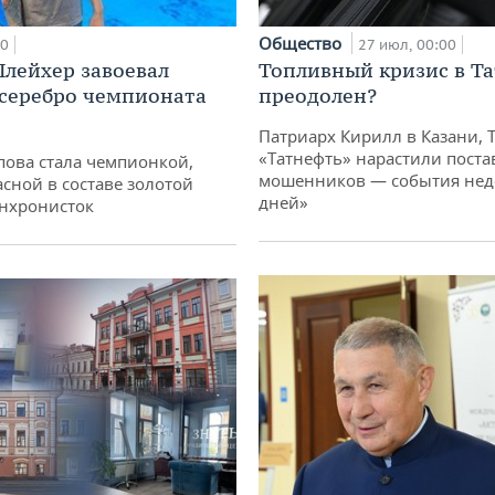
Общество
00
27 июл, 00:00
лейхер завоевал
Топливный кризис в Та
 серебро чемпионата
преодолен?
Патриарх Кирилл в Казани, 
«Татнефть» нарастили поста
пова стала чемпионкой,
мошенников — события неде
асной в составе золотой
дней»
нхронисток