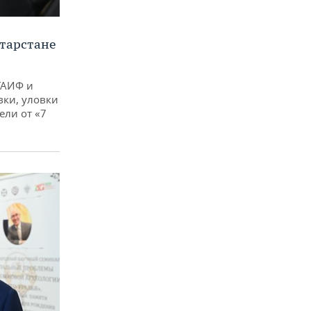
тарстане
ТАИФ и
вки, уловки
ли от «7