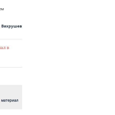
ем
 Вахрушев
ал в
 материал