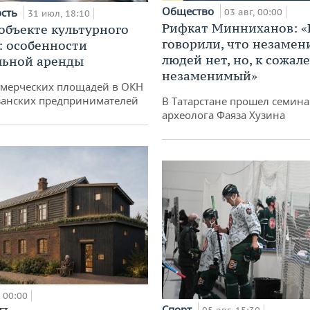
Общество
ость
03 авг, 00:00
31 июл, 18:10
Рифкат Минниханов: «
 объекте культурного
говорили, что незаме
: особенности
людей нет, но, к сожал
льной аренды
незаменимый»
ммерческих площадей в ОКН
занских предпринимателей
В Татарстане прошел семина
археолога Фаяза Хузина
00:00
Спорт