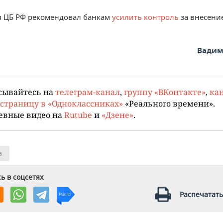
я ЦБ РФ рекомендовал банкам
усилить контроль
за внесени
Вадим
сывайтесь на
телеграм-канал
,
группу «ВКонтакте»
,
кан
страницу в «Одноклассниках»
«Реального времени».
евные видео на
Rutube
и
«Дзене»
.
а
ь в соцсетях
Распечатать