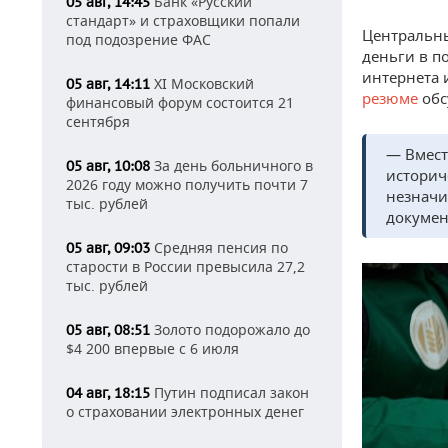
Банк «Русский
05 авг, 14:45
стандарт» и страховщики попали
Центральны
под подозрение ФАС
деньги в п
интернета 
XI Московский
05 авг, 14:11
резюме
обс
финансовый форум состоится 21
сентября
— Вмест
За день больничного в
05 авг, 10:08
историч
2026 году можно получить почти 7
незначи
тыс. рублей
докумен
Средняя пенсия по
05 авг, 09:03
старости в России превысила 27,2
тыс. рублей
Золото подорожало до
05 авг, 08:51
$4 200 впервые с 6 июля
Путин подписал закон
04 авг, 18:15
о страховании электронных денег