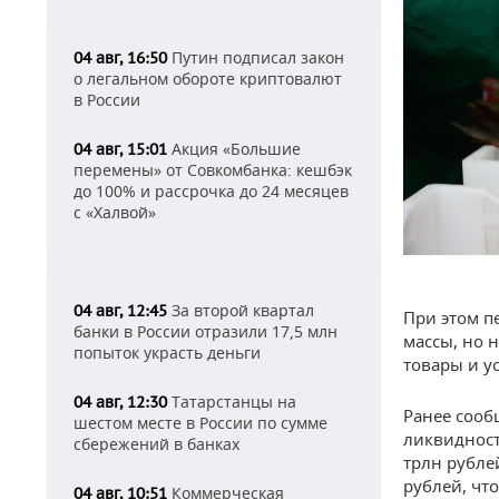
Путин подписал закон
04 авг, 16:50
о легальном обороте криптовалют
в России
Акция «Большие
04 авг, 15:01
перемены» от Совкомбанка: кешбэк
до 100% и рассрочка до 24 месяцев
с «Халвой»
За второй квартал
04 авг, 12:45
При этом п
банки в России отразили 17,5 млн
массы, но 
попыток украсть деньги
товары и ус
Татарстанцы на
04 авг, 12:30
Ранее сооб
шестом месте в России по сумме
ликвидност
сбережений в банках
трлн рубле
рублей, что
Коммерческая
04 авг, 10:51