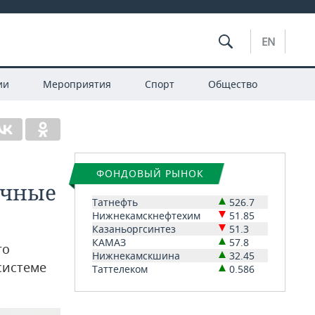
EN
ии
Мероприятия
Спорт
Общество
ФОНДОВЫЙ РЫНОК
ичные
Татнефть
526.7
Нижнекамскнефтехим
51.85
Казаньоргсинтез
51.3
КАМАЗ
57.8
го
Нижнекамскшина
32.45
системе
Таттелеком
0.586