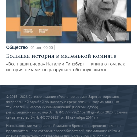
Общество
01 авг, 00:00
Большая история в маленькой комнате
«Все наши вчера» Наталии Гинзбург — книга о том, как
история незаметно разрушает обычную жизнь
© 2015 - 2026 Сетевое издание «Реальное время» Зарегистрировано
Федеральной службой по надзору в сфере связи, информационных
технологий и массовых коммуникаций (Роскомнадзор) –
регистрационный номер ЭЛ № ФС 77 - 79627 от 18 декабря 2020 г. (ранее
свидетельство Эл № ФС 77-59331 от 18 сентября 2014 г.)
Использование материалов Реального Времени разрешено только с
предварительного согласия правообладателей, упоминание сайта и
прямая гиперссылка обязательны при частичном или полном