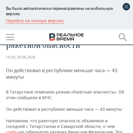
Вы были автоматически перенаправлены на мобильную
версию.
Перейти на полную версию
РЕГИОНЫ
ОБЩЕСТВО
В Татарстане отменили режим
БАШКОРТОСТАН
НОВОСТИ
ракетной опасности
ТАТАРСТАН
АНАЛИТИКА
19:20, 29.06.2026
УДМУРТИЯ
НОВОСТИ АНАЛИТИКИ
ЭКОНОМИКА
Он действовал в республике меньше часа — 43
ДЕКЛАРАЦИИ О ДОХОДАХ
НОВОСТИ ЭКОНОМИКИ
ПРОМЫШЛЕННОСТЬ
минуты
КОРОЛИ ГОСЗАКАЗА ПФО
ФИНАНСЫ
НОВОСТИ
НЕДВИЖИМОСТЬ
В Татарстане отменили режим «Ракетная опасность». Об
ПРОМЫШЛЕННОСТИ
этом сообщили в МЧС.
ВУЗЫ ТАТАРСТАНА
БАНКИ
НОВОСТИ НЕДВИЖИМОСТИ
АВТО
АГРОПРОМ
Он действовал в республике меньше часа — 43 минуты.
КОМУ ПРИНАДЛЕЖАТ
БЮДЖЕТ
НОВОСТИ АВТО
БИЗНЕС
Напомним, что ракетную опасность объявляли в
ТОРГОВЫЕ ЦЕНТРЫ
МАШИНОСТРОЕНИЕ
ТАТАРСТАНА
соседней с Татарстаном и Самарской области, о чем
ИНВЕСТИЦИИ
НОВОСТИ БИЗНЕСА
ТЕХНОЛОГИИ
сообщ
ил губернатор региона Вячеслав Федорищев. Это