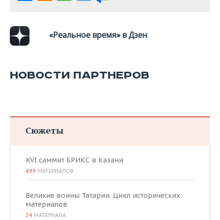
ВОДНЫЕ ВИДЫ СПОРТА
ОБРАЗОВАНИЕ
ХОККЕЙ С МЯЧОМ
ПРОИСШЕСТВИЯ
«Реальное время» в Дзен
НОВОСТИ ПАРТНЕРОВ
Сюжеты
XVI саммит БРИКС в Казани
499
МАТЕРИАЛОВ
Великие воины Татарии. Цикл исторических
материалов
24
МАТЕРИАЛА