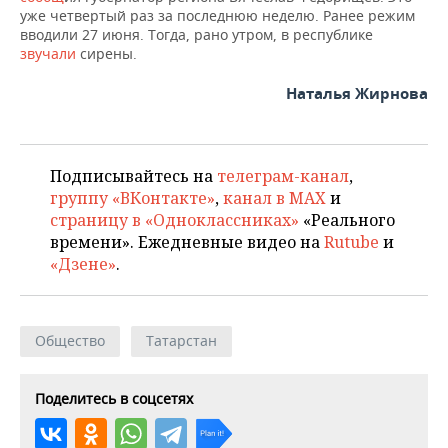
НЕФТЕХИМИЯ
уже четвертый раз за последнюю неделю. Ранее режим
вводили 27 июня. Тогда, рано утром, в республике
РОЗНИЧНАЯ ТОРГОВЛЯ
НОВОСТИ ТЕХНОЛОГИЙ
МЕРОПРИЯТИЯ
НЕФТЬ
звучали
сирены.
ТРАНСПОРТ
IT
НОВОСТИ МЕРОПРИЯТИЙ
СПОРТ
Наталья Жирнова
ОПК
УСЛУГИ
МЕДИА
ВЫЕЗДНАЯ РЕДАКЦИЯ
НОВОСТИ СПОРТА
ОБЩЕСТВО
ЭНЕРГЕТИКА
ТЕЛЕКОММУНИКАЦИИ
БИЗНЕС-БРАНЧИ
ФУТБОЛ
НОВОСТИ ОБЩЕСТВА
Подписывайтесь на
телеграм-канал
,
ФОТОГАЛЕРЕЯ
группу «ВКонтакте»
,
канал в MAX
и
страницу в «Одноклассниках»
«Реального
ONLINE-КОНФЕРЕНЦИИ
ХОККЕЙ
ВЛАСТЬ
СЮЖЕТЫ
времени». Ежедневные видео на
Rutube
и
«Дзене»
.
ОТКРЫТАЯ ЛЕКЦИЯ
БАСКЕТБОЛ
ИНФРАСТРУКТУРА
СПРАВОЧНИК
ВОЛЕЙБОЛ
ИСТОРИЯ
СПИСОК ПЕРСОН
ПОЛНАЯ ВЕРСИЯ
Общество
Татарстан
КИБЕРСПОРТ
КУЛЬТУРА
СПИСОК КОМПАНИЙ
Поделитесь в соцсетях
ФИГУРНОЕ КАТАНИЕ
МЕДИЦИНА