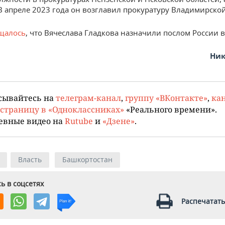
В апреле 2023 года он возглавил прокуратуру Владимирской
щалось
, что Вячеслава Гладкова назначили послом России в
Ник
сывайтесь на
телеграм-канал
,
группу «ВКонтакте»
,
кан
страницу в «Одноклассниках»
«Реального времени».
евные видео на
Rutube
и
«Дзене»
.
Власть
Башкортостан
ь в соцсетях
Распечатать