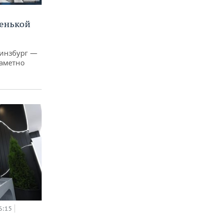
ленькой
Гинзбург —
заметно
6:15