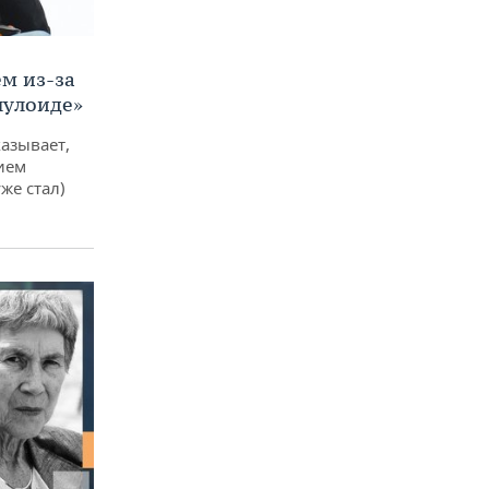
м из-за
лулоиде»
азывает,
ием
же стал)