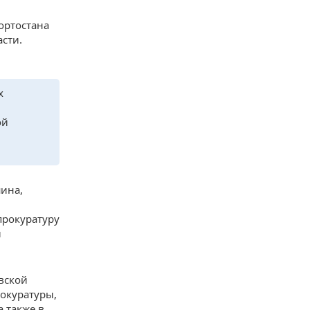
ортостана
сти.
х
ой
ина,
прокуратуру
й
вской
рокуратуры,
а также в