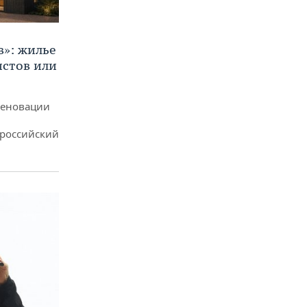
в»: жилье
истов или
реновации
ероссийский