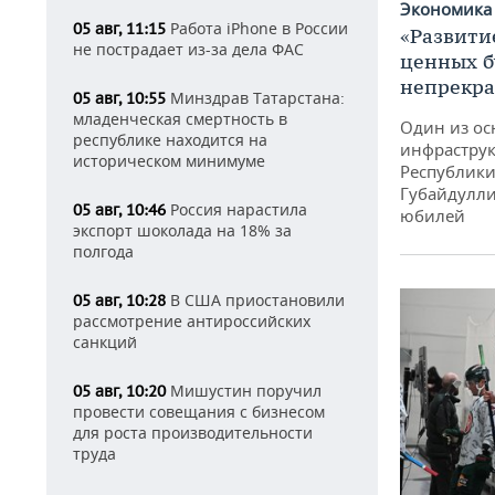
Экономик
Работа iPhone в России
05 авг, 11:15
«Развити
не пострадает из-за дела ФАС
ценных б
непрекр
Минздрав Татарстана:
05 авг, 10:55
младенческая смертность в
Один из ос
республике находится на
инфраструк
историческом минимуме
Республики
Губайдулли
Россия нарастила
05 авг, 10:46
юбилей
экспорт шоколада на 18% за
полгода
В США приостановили
05 авг, 10:28
рассмотрение антироссийских
санкций
Мишустин поручил
05 авг, 10:20
провести совещания с бизнесом
для роста производительности
труда