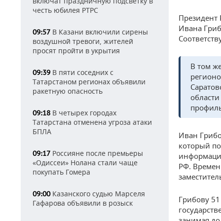
включат праздничную подсветку в
честь юбилея РТРС
Президент 
Ивана Гриб
В Казани включили сирены
09:57
Соответст
воздушной тревоги, жителей
просят пройти в укрытия
В том ж
В пяти соседних с
09:39
регионо
Татарстаном регионах объявили
Саратов
ракетную опасность
области
профиль
В четырех городах
09:18
Татарстана отменена угроза атаки
БПЛА
Иван Грибо
который по
Россияне после премьеры
09:17
информации
«Одиссеи» Нолана стали чаще
РФ. Времен
покупать Гомера
заместител
Казанского судью Марселя
09:00
Грибову 51
Гафарова объявили в розыск
государств
занимая до