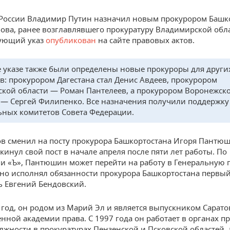
России Владимир Путин назначил новым прокурором Башк
ова, ранее возглавлявшего прокуратуру Владимирской обла
вующий указ
опубликован
на сайте правовых актов.
е указе также были определены новые прокуроры для други
в: прокурором Дагестана стал Денис Авдеев, прокурором
ской области — Роман Пантелеев, а прокурором Воронежск
 — Сергей Филипенко. Все назначения получили поддержку
ных комитетов Совета Федерации.
в сменил на посту прокурора Башкортостана Игоря Пантюш
кинул свой пост в начале апреля после пяти лет работы. По
 «Ъ», Пантюшин может перейти на работу в Генеральную 
но исполнял обязанности прокурора Башкортостана первы
ь Евгений Бендовский.
 год, он родом из Марий Эл и является выпускником Сарато
енной академии права. С 1997 года он работает в органах п
лжности в прокуратурах Пензенской и Псковской областей, 