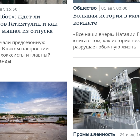
Общество
01 авг, 00:00
вг, 15:30
Большая история в ма
абот»: ждет ли
комнате
ов Гатиятулин и как
» вышел из отпуска
«Все наши вчера» Наталии 
книга о том, как история не
чали предсезонную
разрушает обычную жизнь
. В каком настроении
хоккеисты и главный
манды
Промышленность
24 июл, 1