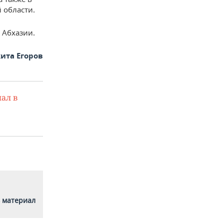
 области.
 Абхазии.
ита Егоров
ал в
 материал