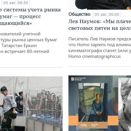
а
05 авг, 08:30
е системы учета рынка
Общество
05 авг, 00:00
умаг — процесс
Лев Наумов: «Мы плаче
ащающийся»
световых пятен на цел
нователей учетной
Писатель Лев Наумов предск
туры рынка ценных бумаг
что Homo sapiens под влиян
 Татарстан Еркин
кинематографа станет (или у
н встречает 80-летний
Homo cinematographicus