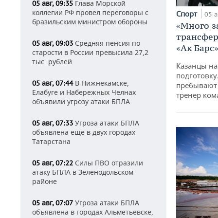
Глава Морской
05 авг, 09:35
коллегии РФ провел переговоры с
Спорт
05 а
бразильским министром обороны
«Много з
трансфер
Средняя пенсия по
05 авг, 09:03
«Ак Барс
старости в России превысила 27,2
тыс. рублей
Казанцы на
подготовку
В Нижнекамске,
05 авг, 07:44
пребывают 
Елабуге и Набережных Челнах
тренер ко
объявили угрозу атаки БПЛА
Угроза атаки БПЛА
05 авг, 07:33
объявлена еще в двух городах
Татарстана
Силы ПВО отразили
05 авг, 07:22
атаку БПЛА в Зеленодольском
районе
Угроза атаки БПЛА
05 авг, 07:07
объявлена в городах Альметьевске,