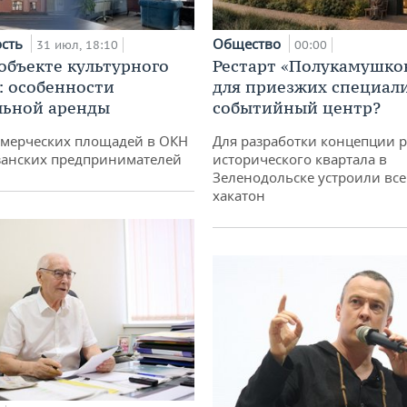
ость
Общество
31 июл, 18:10
00:00
 объекте культурного
Рестарт «Полукамушко
: особенности
для приезжих специал
льной аренды
событийный центр?
ммерческих площадей в ОКН
Для разработки концепции 
занских предпринимателей
исторического квартала в
Зеленодольске устроили вс
хакатон