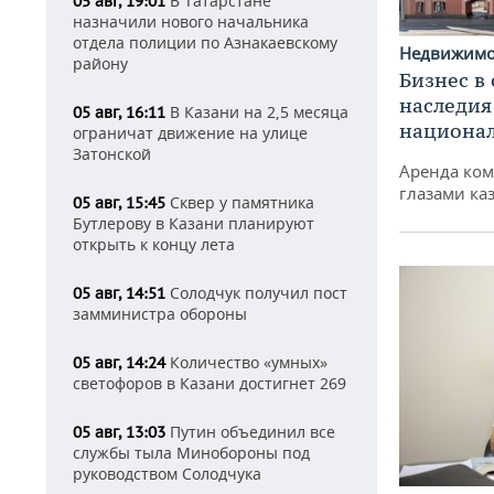
В Татарстане
05 авг, 19:01
назначили нового начальника
отдела полиции по Азнакаевскому
Недвижим
району
Бизнес в
наследия
В Казани на 2,5 месяца
05 авг, 16:11
национа
ограничат движение на улице
Затонской
Аренда ко
глазами ка
Сквер у памятника
05 авг, 15:45
Бутлерову в Казани планируют
открыть к концу лета
Солодчук получил пост
05 авг, 14:51
замминистра обороны
Количество «умных»
05 авг, 14:24
светофоров в Казани достигнет 269
Путин объединил все
05 авг, 13:03
службы тыла Минобороны под
руководством Солодчука