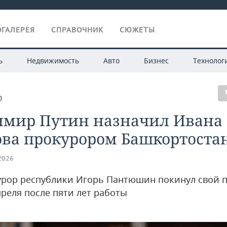
ГАЛЕРЕЯ
СПРАВОЧНИК
СЮЖЕТЫ
ь
Недвижимость
Авто
Бизнес
Технолог
О
имир Путин назначил Ивана
ова прокурором Башкортоста
.2026
урор республики Игорь Пантюшин покинул свой п
преля после пяти лет работы