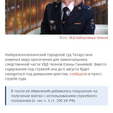
НЕФТЕХИМИЯ
РОЗНИЧНАЯ ТОРГОВЛЯ
НОВОСТИ ТЕХНОЛОГИЙ
МЕРОПРИЯТИЯ
НЕФТЬ
ТРАНСПОРТ
IT
НОВОСТИ МЕРОПРИЯТИЙ
СПОРТ
ОПК
УСЛУГИ
МЕДИА
ВЫЕЗДНАЯ РЕДАКЦИЯ
НОВОСТИ СПОРТА
ОБЩЕСТВО
ЭНЕРГЕТИКА
Фото:
УВД Набережных Челнов
ТЕЛЕКОММУНИКАЦИИ
БИЗНЕС-БРАНЧИ
ФУТБОЛ
НОВОСТИ ОБЩЕСТВА
ФОТОГАЛЕРЕЯ
Набережночелнинский городской суд Татарстана
ONLINE-КОНФЕРЕНЦИИ
ХОККЕЙ
ВЛАСТЬ
СЮЖЕТЫ
изменил меру пресечения для замначальника
следственной части УВД Челнов Елены Ганиевой. Вместо
ОТКРЫТАЯ ЛЕКЦИЯ
БАСКЕТБОЛ
ИНФРАСТРУКТУРА
СПРАВОЧНИК
содержания под стражей она до 6 августа будет
находиться под домашним арестом,
сообщили
в пресс-
службе суда.
ВОЛЕЙБОЛ
ИСТОРИЯ
СПИСОК ПЕРСОН
ПОЛНАЯ ВЕРСИЯ
КИБЕРСПОРТ
КУЛЬТУРА
СПИСОК КОМПАНИЙ
В число ее обвинений добавилось покушение на
получение взятки с использованием служебного
положения (п. «в» ч. 5 ст. 290 УК РФ).
ФИГУРНОЕ КАТАНИЕ
МЕДИЦИНА