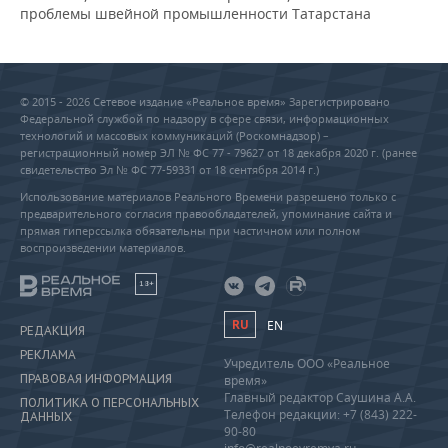
проблемы швейной промышленности Татарстана
© 2015 - 2026 Сетевое издание «Реальное время» Зарегистрировано
Федеральной службой по надзору в сфере связи, информационных
технологий и массовых коммуникаций (Роскомнадзор) –
регистрационный номер ЭЛ № ФС 77 - 79627 от 18 декабря 2020 г. (ранее
свидетельство Эл № ФС 77-59331 от 18 сентября 2014 г.)
Использование материалов Реального Времени разрешено только с
предварительного согласия правообладателей, упоминание сайта и
прямая гиперссылка обязательны при частичном или полном
воспроизведении материалов.
18+
RU
EN
РЕДАКЦИЯ
РЕКЛАМА
Учредитель ООО «Реальное
ПРАВОВАЯ ИНФОРМАЦИЯ
время»
Главный редактор Саушина А.А.
ПОЛИТИКА О ПЕРСОНАЛЬНЫХ
Телефон редакции: +7 (843) 222-
ДАННЫХ
90-80