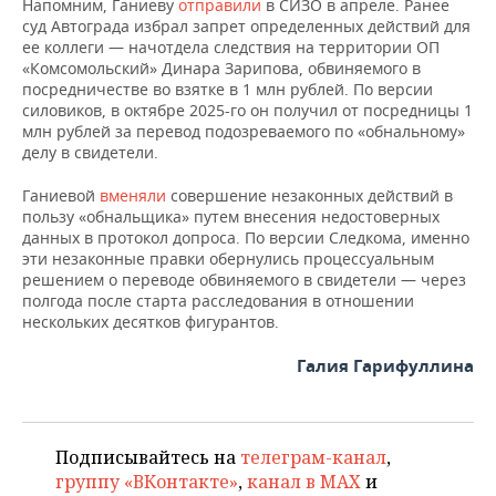
ВОДНЫЕ ВИДЫ СПОРТА
ОБРАЗОВАНИЕ
Напомним, Ганиеву
отправили
в СИЗО в апреле. Ранее
суд Автограда избрал запрет определенных действий для
ее коллеги — начотдела следствия на территории ОП
ХОККЕЙ С МЯЧОМ
ПРОИСШЕСТВИЯ
«Комсомольский» Динара Зарипова, обвиняемого в
посредничестве во взятке в 1 млн рублей. По версии
силовиков, в октябре 2025-го он получил от посредницы 1
млн рублей за перевод подозреваемого по «обнальному»
делу в свидетели.
Ганиевой
вменяли
совершение незаконных действий в
пользу «обнальщика» путем внесения недостоверных
данных в протокол допроса. По версии Следкома, именно
эти незаконные правки обернулись процессуальным
решением о переводе обвиняемого в свидетели — через
полгода после старта расследования в отношении
нескольких десятков фигурантов.
Галия Гарифуллина
Подписывайтесь на
телеграм-канал
,
группу «ВКонтакте»
,
канал в MAX
и