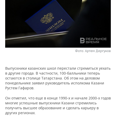
НЕФТЕХИМИЯ
РОЗНИЧНАЯ ТОРГОВЛЯ
НОВОСТИ ТЕХНОЛОГИЙ
МЕРОПРИЯТИЯ
НЕФТЬ
ТРАНСПОРТ
IT
НОВОСТИ МЕРОПРИЯТИЙ
СПОРТ
ОПК
УСЛУГИ
МЕДИА
ВЫЕЗДНАЯ РЕДАКЦИЯ
НОВОСТИ СПОРТА
ОБЩЕСТВО
ЭНЕРГЕТИКА
ТЕЛЕКОММУНИКАЦИИ
БИЗНЕС-БРАНЧИ
ФУТБОЛ
НОВОСТИ ОБЩЕСТВА
ФОТОГАЛЕРЕЯ
Фото: Артем Дергунов
ONLINE-КОНФЕРЕНЦИИ
ХОККЕЙ
ВЛАСТЬ
СЮЖЕТЫ
Выпускники казанских школ перестали стремиться уехать
ОТКРЫТАЯ ЛЕКЦИЯ
БАСКЕТБОЛ
ИНФРАСТРУКТУРА
СПРАВОЧНИК
в другие города. В частности, 100-балльники теперь
остаются в столице Татарстана. Об этом на деловом
ВОЛЕЙБОЛ
ИСТОРИЯ
СПИСОК ПЕРСОН
ПОЛНАЯ ВЕРСИЯ
понедельнике заявил руководитель исполкома Казани
Рустем Гафаров.
КИБЕРСПОРТ
КУЛЬТУРА
СПИСОК КОМПАНИЙ
Он отметил, что еще в конце 1990-х и начале 2000-х годов
многие успешные выпускники Казани стремились
ФИГУРНОЕ КАТАНИЕ
МЕДИЦИНА
получить высшее образование и сделать карьеру в
других регионах.