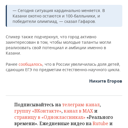
ВОДНЫЕ ВИДЫ СПОРТА
ОБРАЗОВАНИЕ
— Сегодня ситуация кардинально меняется. В
ХОККЕЙ С МЯЧОМ
ПРОИСШЕСТВИЯ
Казани охотно остаются и 100-балльники, и
победители олимпиад, — сказал Гафаров.
Спикер также подчеркнул, что город активно
заинтересован в том, чтобы молодые таланты могли
реализовать свой потенциал и амбиции именно в
Казани.
Ранее
сообщалось
, что в России увеличилась доля детей,
сдающих ЕГЭ по предметам естественно-научного цикла.
Никита Егоров
Подписывайтесь на
телеграм-канал
,
группу «ВКонтакте»
,
канал в MAX
и
страницу в «Одноклассниках»
«Реального
времени». Ежедневные видео на
Rutube
и