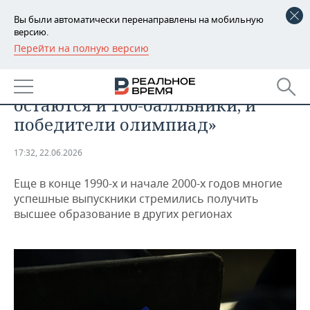
Вы были автоматически перенаправлены на мобильную
версию.
Перейти на полную версию
РЕГИОНЫ
ОБЩЕСТВО
Гафаров: «В Казани охотно
БАШКОРТОСТАН
НОВОСТИ
остаются и 100-балльники, и
ТАТАРСТАН
АНАЛИТИКА
победители олимпиад»
УДМУРТИЯ
НОВОСТИ АНАЛИТИКИ
ЭКОНОМИКА
17:32, 22.06.2026
ДЕКЛАРАЦИИ О ДОХОДАХ
НОВОСТИ ЭКОНОМИКИ
ПРОМЫШЛЕННОСТЬ
Еще в конце 1990-х и начале 2000-х годов многие
успешные выпускники стремились получить
КОРОЛИ ГОСЗАКАЗА ПФО
ФИНАНСЫ
НОВОСТИ
НЕДВИЖИМОСТЬ
высшее образование в других регионах
ПРОМЫШЛЕННОСТИ
ВУЗЫ ТАТАРСТАНА
БАНКИ
НОВОСТИ НЕДВИЖИМОСТИ
АВТО
АГРОПРОМ
КОМУ ПРИНАДЛЕЖАТ
БЮДЖЕТ
НОВОСТИ АВТО
БИЗНЕС
ТОРГОВЫЕ ЦЕНТРЫ
МАШИНОСТРОЕНИЕ
ТАТАРСТАНА
ИНВЕСТИЦИИ
НОВОСТИ БИЗНЕСА
ТЕХНОЛОГИИ