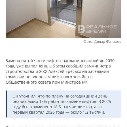
НЕФТЕХИМИЯ
РОЗНИЧНАЯ ТОРГОВЛЯ
НОВОСТИ ТЕХНОЛОГИЙ
МЕРОПРИЯТИЯ
НЕФТЬ
ТРАНСПОРТ
IT
НОВОСТИ МЕРОПРИЯТИЙ
СПОРТ
ОПК
УСЛУГИ
МЕДИА
ВЫЕЗДНАЯ РЕДАКЦИЯ
НОВОСТИ СПОРТА
ОБЩЕСТВО
ЭНЕРГЕТИКА
Фото: Динар Фатыхов
ТЕЛЕКОММУНИКАЦИИ
БИЗНЕС-БРАНЧИ
ФУТБОЛ
НОВОСТИ ОБЩЕСТВА
ФОТОГАЛЕРЕЯ
Замена пятой части лифтов, запланированной до 2030
ONLINE-КОНФЕРЕНЦИИ
ХОККЕЙ
ВЛАСТЬ
СЮЖЕТЫ
года, уже выполнена. Об этом сообщил замминистра
строительства и ЖКХ Алексей Ересько на заседании
ОТКРЫТАЯ ЛЕКЦИЯ
БАСКЕТБОЛ
ИНФРАСТРУКТУРА
СПРАВОЧНИК
комиссии по вопросам лифтового хозяйства
Общественного совета при Минстрое РФ.
ВОЛЕЙБОЛ
ИСТОРИЯ
СПИСОК ПЕРСОН
ПОЛНАЯ ВЕРСИЯ
Он уточнил, что по плану на сегодняшний день
реализовано 18% работ по замене лифтов. В 2025
КИБЕРСПОРТ
КУЛЬТУРА
СПИСОК КОМПАНИЙ
году было заменено 18,5 тысячи лифтов, а за
первый квартал 2026 года — около 1,2 тысячи.
ФИГУРНОЕ КАТАНИЕ
МЕДИЦИНА