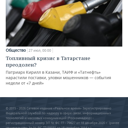
Общество
27 июл, 00:00
Топливный кризис в Татарстане
преодолен?
Патриарх Кирилл в Казани, ТАИФ и «Татнефть»
нарастили поставки, уловки мошенников — события
недели от «7 дней»
© 2015 - 2026 Сетевое издание «Реальное время» Зарегистрировано
Федеральной службой по надзору в сфере связи, информационных
технологий и массовых коммуникаций (Роскомнадзор) –
регистрационный номер ЭЛ № ФС 77 - 79627 от 18 декабря 2020 г. (ранее
свидетельство Эл № ФС 77-59331 от 18 сентября 2014 г.)