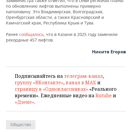
Замминистра также отметил, что в семи регионах планы
ВОДНЫЕ ВИДЫ СПОРТА
ОБРАЗОВАНИЕ
по обновлению лифтов выполнены примерно
наполовину. Это Владимирская, Волгоградская,
ХОККЕЙ С МЯЧОМ
ПРОИСШЕСТВИЯ
Оренбургская области, а также Красноярский и
Камчатский края, Республика Крым и Тува.
Ранее
сообщалось
, что в Казани в 2025 году заменили
рекордные 457 лифтов.
Никита Егоров
Подписывайтесь на
телеграм-канал
,
группу «ВКонтакте»
,
канал в MAX
и
страницу в «Одноклассниках»
«Реального
времени». Ежедневные видео на
Rutube
и
«Дзене»
.
Общество