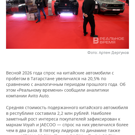
НЕФТЕХИМИЯ
РОЗНИЧНАЯ ТОРГОВЛЯ
НОВОСТИ ТЕХНОЛОГИЙ
МЕРОПРИЯТИЯ
НЕФТЬ
ТРАНСПОРТ
IT
НОВОСТИ МЕРОПРИЯТИЙ
СПОРТ
ОПК
УСЛУГИ
МЕДИА
ВЫЕЗДНАЯ РЕДАКЦИЯ
НОВОСТИ СПОРТА
ОБЩЕСТВО
ЭНЕРГЕТИКА
ТЕЛЕКОММУНИКАЦИИ
БИЗНЕС-БРАНЧИ
ФУТБОЛ
НОВОСТИ ОБЩЕСТВА
ФОТОГАЛЕРЕЯ
Фото: Артем Дергунов
ONLINE-КОНФЕРЕНЦИИ
ХОККЕЙ
ВЛАСТЬ
СЮЖЕТЫ
Весной 2026 года спрос на китайские автомобили с
пробегом в Татарстане увеличился на 20,5% по
ОТКРЫТАЯ ЛЕКЦИЯ
БАСКЕТБОЛ
ИНФРАСТРУКТУРА
СПРАВОЧНИК
сравнению с аналогичным периодом прошлого года. Об
этом «Реальному времени» сообщили аналитики
ВОЛЕЙБОЛ
ИСТОРИЯ
СПИСОК ПЕРСОН
ПОЛНАЯ ВЕРСИЯ
компании Avito Auto.
Средняя стоимость подержанного китайского автомобиля
КИБЕРСПОРТ
КУЛЬТУРА
СПИСОК КОМПАНИЙ
в республике составила 2,2 млн рублей. Наиболее
заметный рост интереса покупателей зафиксирован к
ФИГУРНОЕ КАТАНИЕ
МЕДИЦИНА
маркам Voyah и JAECOO — спрос на них увеличился более
чем в два раза. В пятерку лидеров по динамике также