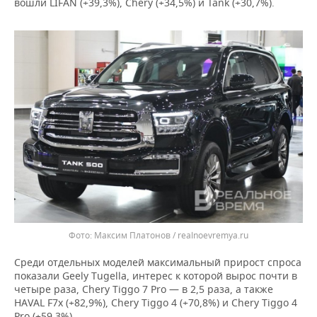
ВОДНЫЕ ВИДЫ СПОРТА
ОБРАЗОВАНИЕ
вошли LIFAN (+39,3%), Chery (+34,5%) и Tank (+30,7%).
ХОККЕЙ С МЯЧОМ
ПРОИСШЕСТВИЯ
Максим Платонов / realnoevremya.ru
Среди отдельных моделей максимальный прирост спроса
показали Geely Tugella, интерес к которой вырос почти в
четыре раза, Chery Tiggo 7 Pro — в 2,5 раза, а также
HAVAL F7x (+82,9%), Chery Tiggo 4 (+70,8%) и Chery Tiggo 4
Pro (+59,3%).