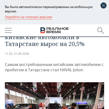
Вы были автоматически перенаправлены на мобильную
версию.
Перейти на полную версию
РЕГИОНЫ
АВТО
Спрос на подержанные
БАШКОРТОСТАН
НОВОСТИ
китайские автомобили в
ТАТАРСТАН
АНАЛИТИКА
Татарстане вырос на 20,5%
УДМУРТИЯ
НОВОСТИ АНАЛИТИКИ
ЭКОНОМИКА
11:32, 21.06.2026
ДЕКЛАРАЦИИ О ДОХОДАХ
НОВОСТИ ЭКОНОМИКИ
ПРОМЫШЛЕННОСТЬ
Самым востребованным китайским автомобилем с
пробегом в Татарстане стал HAVAL Jolion
КОРОЛИ ГОСЗАКАЗА ПФО
ФИНАНСЫ
НОВОСТИ
НЕДВИЖИМОСТЬ
ПРОМЫШЛЕННОСТИ
ВУЗЫ ТАТАРСТАНА
БАНКИ
НОВОСТИ НЕДВИЖИМОСТИ
АВТО
АГРОПРОМ
КОМУ ПРИНАДЛЕЖАТ
БЮДЖЕТ
НОВОСТИ АВТО
БИЗНЕС
ТОРГОВЫЕ ЦЕНТРЫ
МАШИНОСТРОЕНИЕ
ТАТАРСТАНА
ИНВЕСТИЦИИ
НОВОСТИ БИЗНЕСА
ТЕХНОЛОГИИ