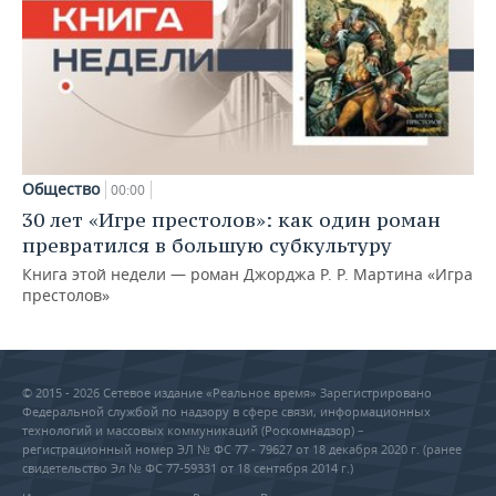
Общество
00:00
30 лет «Игре престолов»: как один роман
превратился в большую субкультуру
Книга этой недели — роман Джорджа Р. Р. Мартина «Игра
престолов»
© 2015 - 2026 Сетевое издание «Реальное время» Зарегистрировано
Федеральной службой по надзору в сфере связи, информационных
технологий и массовых коммуникаций (Роскомнадзор) –
регистрационный номер ЭЛ № ФС 77 - 79627 от 18 декабря 2020 г. (ранее
свидетельство Эл № ФС 77-59331 от 18 сентября 2014 г.)