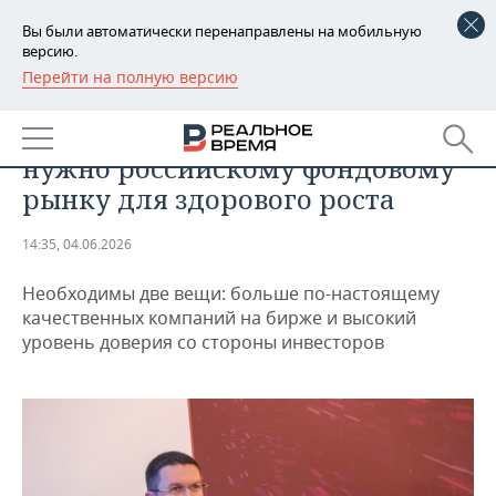
Вы были автоматически перенаправлены на мобильную
версию.
Перейти на полную версию
РЕГИОНЫ
ЭКОНОМИКА
Эксперт ВТБ объяснил, что
БАШКОРТОСТАН
НОВОСТИ
нужно российскому фондовому
ТАТАРСТАН
АНАЛИТИКА
рынку для здорового роста
УДМУРТИЯ
НОВОСТИ АНАЛИТИКИ
ЭКОНОМИКА
14:35, 04.06.2026
ДЕКЛАРАЦИИ О ДОХОДАХ
НОВОСТИ ЭКОНОМИКИ
ПРОМЫШЛЕННОСТЬ
Необходимы две вещи: больше по-настоящему
качественных компаний на бирже и высокий
КОРОЛИ ГОСЗАКАЗА ПФО
ФИНАНСЫ
НОВОСТИ
НЕДВИЖИМОСТЬ
уровень доверия со стороны инвесторов
ПРОМЫШЛЕННОСТИ
ВУЗЫ ТАТАРСТАНА
БАНКИ
НОВОСТИ НЕДВИЖИМОСТИ
АВТО
АГРОПРОМ
КОМУ ПРИНАДЛЕЖАТ
БЮДЖЕТ
НОВОСТИ АВТО
БИЗНЕС
ТОРГОВЫЕ ЦЕНТРЫ
МАШИНОСТРОЕНИЕ
ТАТАРСТАНА
ИНВЕСТИЦИИ
НОВОСТИ БИЗНЕСА
ТЕХНОЛОГИИ