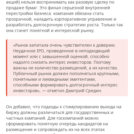
ВОДНЫЕ ВИДЫ СПОРТА
ОБРАЗОВАНИЕ
акций) нельзя воспринимать как разовую сделку по
продаже бумаг. Это финал серьезной внутренней
перестройки бизнеса: компания обязана стать
ХОККЕЙ С МЯЧОМ
ПРОИСШЕСТВИЯ
прозрачной, наладить корпоративное управление и
разработать долгосрочную стратегию роста. Только так
она станет понятной и интересной рынку.
«Рынок капитала очень чувствителен к доверию.
Неудачное IPO, проведенное в неподходящий
момент или с завышенной оценкой, способно
надолго снизить интерес инвесторов. Поэтому
важны не количество размещений, а их качество.
Публичный рынок должен пополняться крупными,
понятными и ликвидными эмитентами,
способными формировать долгосрочный интерес
инвесторов», — отметил Дмитрий Средин.
Он добавил, что подходы к стимулированию выхода на
биржу должны различаться для государственных и
частных компаний. Для госкомпаний можно
сформировать понятную очередь кандидатов на
размещение и сопровождать их на всех этапах