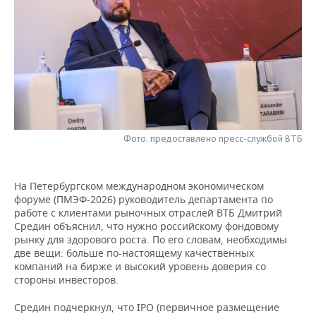
НЕФТЕХИМИЯ
РОЗНИЧНАЯ ТОРГОВЛЯ
НОВОСТИ ТЕХНОЛОГИЙ
МЕРОПРИЯТИЯ
НЕФТЬ
ТРАНСПОРТ
IT
НОВОСТИ МЕРОПРИЯТИЙ
СПОРТ
ОПК
УСЛУГИ
МЕДИА
ВЫЕЗДНАЯ РЕДАКЦИЯ
НОВОСТИ СПОРТА
ОБЩЕСТВО
ЭНЕРГЕТИКА
ТЕЛЕКОММУНИКАЦИИ
БИЗНЕС-БРАНЧИ
ФУТБОЛ
НОВОСТИ ОБЩЕСТВА
ФОТОГАЛЕРЕЯ
Фото: предоставлено пресс-службой ВТБ
ONLINE-КОНФЕРЕНЦИИ
ХОККЕЙ
ВЛАСТЬ
СЮЖЕТЫ
На Петербургском международном экономическом
ОТКРЫТАЯ ЛЕКЦИЯ
БАСКЕТБОЛ
ИНФРАСТРУКТУРА
СПРАВОЧНИК
форуме (ПМЭФ-2026) руководитель департамента по
работе с клиентами рыночных отраслей ВТБ Дмитрий
ВОЛЕЙБОЛ
ИСТОРИЯ
СПИСОК ПЕРСОН
ПОЛНАЯ ВЕРСИЯ
Средин объяснил, что нужно российскому фондовому
рынку для здорового роста. По его словам, необходимы
КИБЕРСПОРТ
КУЛЬТУРА
СПИСОК КОМПАНИЙ
две вещи: больше по-настоящему качественных
компаний на бирже и высокий уровень доверия со
стороны инвесторов.
ФИГУРНОЕ КАТАНИЕ
МЕДИЦИНА
Средин подчеркнул, что IPO (первичное размещение