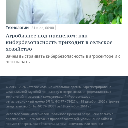
Технологии
31 июл, 00:00
Агробизнес под прицелом: как
кибербезопасность приходит в сельское
хозяйство
Зачем выстраивать кибербезопасность в агросекторе и с
чего начать
© 2015 - 2026 Сетевое издание «Реальное время» Зарегистрировано
Федеральной службой по надзору в сфере связи, информационных
технологий и массовых коммуникаций (Роскомнадзор) –
регистрационный номер ЭЛ № ФС 77 - 79627 от 18 декабря 2020 г. (ранее
свидетельство Эл № ФС 77-59331 от 18 сентября 2014 г.)
Использование материалов Реального Времени разрешено только с
предварительного согласия правообладателей, упоминание сайта и
прямая гиперссылка обязательны при частичном или полном