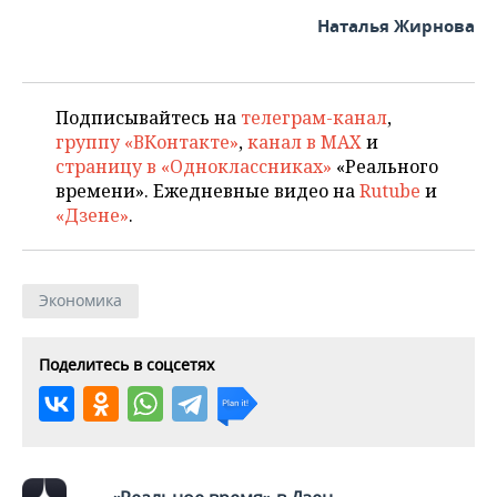
ВОДНЫЕ ВИДЫ СПОРТА
ОБРАЗОВАНИЕ
Наталья Жирнова
ХОККЕЙ С МЯЧОМ
ПРОИСШЕСТВИЯ
Подписывайтесь на
телеграм-канал
,
группу «ВКонтакте»
,
канал в MAX
и
страницу в «Одноклассниках»
«Реального
времени». Ежедневные видео на
Rutube
и
«Дзене»
.
Экономика
Поделитесь в соцсетях