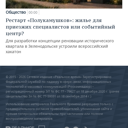
Общество
00:00
Рестарт «Полукамушков»: жилье для
приезжих специалистов или событийный
центр?
Для разработки концепции реновации исторического
квартала в Зеленодольске устроили всероссийский
хакатон
© 2015 - 2026 Сетевое издание «Реальное время» Зарегистрировано
Федеральной службой по надзору в сфере связи, информационных
технологий и массовых коммуникаций (Роскомнадзор) –
регистрационный номер ЭЛ № ФС 77 - 79627 от 18 декабря 2020 г. (ранее
свидетельство Эл № ФС 77-59331 от 18 сентября 2014 г.)
Использование материалов Реального Времени разрешено только с
предварительного согласия правообладателей, упоминание сайта и
прямая гиперссылка обязательны при частичном или полном
воспроизведении материалов.