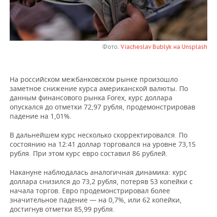
НЕФТЕХИМИЯ
РОЗНИЧНАЯ ТОРГОВЛЯ
НОВОСТИ ТЕХНОЛОГИЙ
МЕРОПРИЯТИЯ
НЕФТЬ
ТРАНСПОРТ
IT
НОВОСТИ МЕРОПРИЯТИЙ
СПОРТ
ОПК
Фото:
Viacheslav Bublyk на Unsplash
УСЛУГИ
МЕДИА
ВЫЕЗДНАЯ РЕДАКЦИЯ
НОВОСТИ СПОРТА
ОБЩЕСТВО
ЭНЕРГЕТИКА
На российском межбанковском рынке произошло
ТЕЛЕКОММУНИКАЦИИ
БИЗНЕС-БРАНЧИ
ФУТБОЛ
НОВОСТИ ОБЩЕСТВА
ФОТОГАЛЕРЕЯ
заметное снижение курса американской валюты. По
данным финансового рынка Forex, курс доллара
ONLINE-КОНФЕРЕНЦИИ
ХОККЕЙ
ВЛАСТЬ
опускался до отметки 72,97 рубля, продемонстрировав
СЮЖЕТЫ
падение на 1,01%.
ОТКРЫТАЯ ЛЕКЦИЯ
БАСКЕТБОЛ
ИНФРАСТРУКТУРА
СПРАВОЧНИК
В дальнейшем курс несколько скорректировался. По
состоянию на 12:41 доллар торговался на уровне 73,15
ВОЛЕЙБОЛ
ИСТОРИЯ
СПИСОК ПЕРСОН
ПОЛНАЯ ВЕРСИЯ
рубля. При этом курс евро составил 86 рублей.
Накануне наблюдалась аналогичная динамика: курс
КИБЕРСПОРТ
КУЛЬТУРА
СПИСОК КОМПАНИЙ
доллара снизился до 73,2 рубля, потеряв 53 копейки с
начала торгов. Евро продемонстрировал более
ФИГУРНОЕ КАТАНИЕ
МЕДИЦИНА
значительное падение — на 0,7%, или 62 копейки,
достигнув отметки 85,99 рубля.