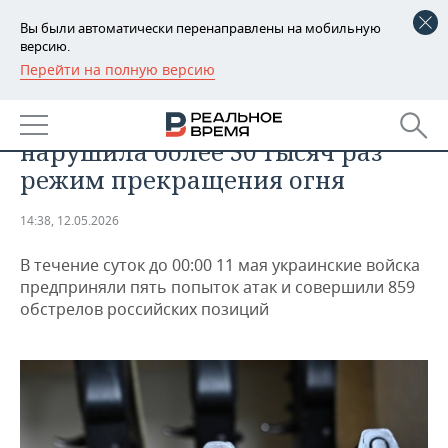
Вы были автоматически перенаправлены на мобильную
версию.
Перейти на полную версию
РЕГИОНЫ
ОБЩЕСТВО
Минобороны РФ: Украина
БАШКОРТОСТАН
НОВОСТИ
нарушила более 30 тысяч раз
ТАТАРСТАН
АНАЛИТИКА
режим прекращения огня
УДМУРТИЯ
НОВОСТИ АНАЛИТИКИ
ЭКОНОМИКА
14:38, 12.05.2026
ДЕКЛАРАЦИИ О ДОХОДАХ
НОВОСТИ ЭКОНОМИКИ
ПРОМЫШЛЕННОСТЬ
В течение суток до 00:00 11 мая украинские войска
предприняли пять попыток атак и совершили 859
КОРОЛИ ГОСЗАКАЗА ПФО
ФИНАНСЫ
НОВОСТИ
НЕДВИЖИМОСТЬ
обстрелов российских позиций
ПРОМЫШЛЕННОСТИ
ВУЗЫ ТАТАРСТАНА
БАНКИ
НОВОСТИ НЕДВИЖИМОСТИ
АВТО
АГРОПРОМ
КОМУ ПРИНАДЛЕЖАТ
БЮДЖЕТ
НОВОСТИ АВТО
БИЗНЕС
ТОРГОВЫЕ ЦЕНТРЫ
МАШИНОСТРОЕНИЕ
ТАТАРСТАНА
ИНВЕСТИЦИИ
НОВОСТИ БИЗНЕСА
ТЕХНОЛОГИИ