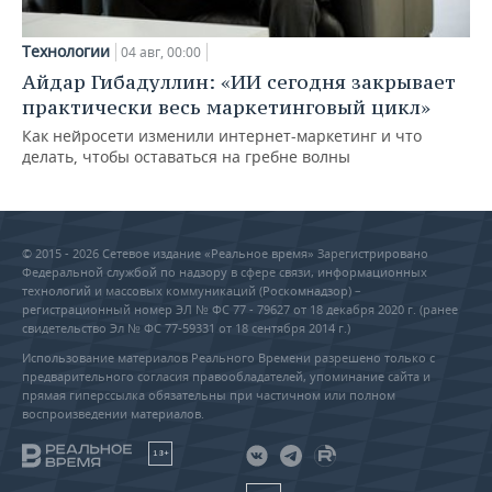
Технологии
04 авг, 00:00
Айдар Гибадуллин: «ИИ сегодня закрывает
практически весь маркетинговый цикл»
Как нейросети изменили интернет-маркетинг и что
делать, чтобы оставаться на гребне волны
© 2015 - 2026 Сетевое издание «Реальное время» Зарегистрировано
Федеральной службой по надзору в сфере связи, информационных
технологий и массовых коммуникаций (Роскомнадзор) –
регистрационный номер ЭЛ № ФС 77 - 79627 от 18 декабря 2020 г. (ранее
свидетельство Эл № ФС 77-59331 от 18 сентября 2014 г.)
Использование материалов Реального Времени разрешено только с
предварительного согласия правообладателей, упоминание сайта и
прямая гиперссылка обязательны при частичном или полном
воспроизведении материалов.
18+