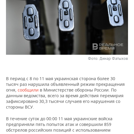
НЕФТЕХИМИЯ
РОЗНИЧНАЯ ТОРГОВЛЯ
НОВОСТИ ТЕХНОЛОГИЙ
МЕРОПРИЯТИЯ
НЕФТЬ
ТРАНСПОРТ
IT
НОВОСТИ МЕРОПРИЯТИЙ
СПОРТ
ОПК
УСЛУГИ
МЕДИА
ВЫЕЗДНАЯ РЕДАКЦИЯ
НОВОСТИ СПОРТА
ОБЩЕСТВО
ЭНЕРГЕТИКА
ТЕЛЕКОММУНИКАЦИИ
БИЗНЕС-БРАНЧИ
ФУТБОЛ
НОВОСТИ ОБЩЕСТВА
ФОТОГАЛЕРЕЯ
Фото: Динар Фатыхов
ONLINE-КОНФЕРЕНЦИИ
ХОККЕЙ
ВЛАСТЬ
СЮЖЕТЫ
В период с 8 по 11 мая украинская сторона более 30
ОТКРЫТАЯ ЛЕКЦИЯ
БАСКЕТБОЛ
ИНФРАСТРУКТУРА
СПРАВОЧНИК
тысяч раз нарушила объявленный режим прекращения
огня,
сообщили
в Министерстве обороны России. По
ВОЛЕЙБОЛ
ИСТОРИЯ
СПИСОК ПЕРСОН
ПОЛНАЯ ВЕРСИЯ
данным ведомства, всего за время действия перемирия
зафиксировано 30,3 тысячи случаев его нарушения со
стороны ВСУ.
КИБЕРСПОРТ
КУЛЬТУРА
СПИСОК КОМПАНИЙ
В течение суток до 00:00 11 мая украинские войска
ФИГУРНОЕ КАТАНИЕ
МЕДИЦИНА
предприняли пять попыток атак и совершили 859
обстрелов российских позиций с использованием