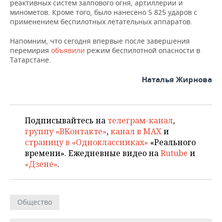
ВОДНЫЕ ВИДЫ СПОРТА
ОБРАЗОВАНИЕ
реактивных систем залпового огня, артиллерии и
минометов. Кроме того, было нанесено 5 825 ударов с
применением беспилотных летательных аппаратов.
ХОККЕЙ С МЯЧОМ
ПРОИСШЕСТВИЯ
Напомним, что сегодня впервые после завершения
перемирия
объявили
режим беспилотной опасности в
Татарстане.
Наталья Жирнова
Подписывайтесь на
телеграм-канал
,
группу «ВКонтакте»
,
канал в MAX
и
страницу в «Одноклассниках»
«Реального
времени». Ежедневные видео на
Rutube
и
«Дзене»
.
Общество