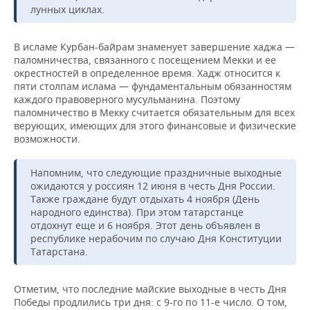
ВОДНЫЕ ВИДЫ СПОРТА
ОБРАЗОВАНИЕ
лунных циклах.
ХОККЕЙ С МЯЧОМ
ПРОИСШЕСТВИЯ
В исламе Курбан-байрам знаменует завершение хаджа —
паломничества, связанного с посещением Мекки и ее
окрестностей в определенное время. Хадж относится к
пяти столпам ислама — фундаментальным обязанностям
каждого правоверного мусульманина. Поэтому
паломничество в Мекку считается обязательным для всех
верующих, имеющих для этого финансовые и физические
возможности.
Напомним, что следующие праздничные выходные
ожидаются у россиян 12 июня в честь Дня России.
Также граждане будут отдыхать 4 ноября (День
народного единства). При этом татарстанце
отдохнут еще и 6 ноября. Этот день объявлен в
республике нерабочим по случаю Дня Конституции
Татарстана.
Отметим, что последние майские выходные в честь Дня
Победы продлились три дня: с 9-го по 11-е число. О том,