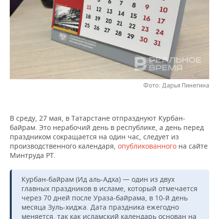
НЕФТЕХИМИЯ
РОЗНИЧНАЯ ТОРГОВЛЯ
НОВОСТИ ТЕХНОЛОГИЙ
МЕРОПРИЯТИЯ
НЕФТЬ
ТРАНСПОРТ
IT
НОВОСТИ МЕРОПРИЯТИЙ
СПОРТ
ОПК
УСЛУГИ
МЕДИА
ВЫЕЗДНАЯ РЕДАКЦИЯ
НОВОСТИ СПОРТА
ОБЩЕСТВО
ЭНЕРГЕТИКА
ТЕЛЕКОММУНИКАЦИИ
БИЗНЕС-БРАНЧИ
ФУТБОЛ
НОВОСТИ ОБЩЕСТВА
ФОТОГАЛЕРЕЯ
Фото: Дарья Пинегина
ONLINE-КОНФЕРЕНЦИИ
ХОККЕЙ
ВЛАСТЬ
СЮЖЕТЫ
В среду, 27 мая, в Татарстане отпразднуют Курбан-
байрам. Это нерабочий день в республике, а день перед
ОТКРЫТАЯ ЛЕКЦИЯ
БАСКЕТБОЛ
ИНФРАСТРУКТУРА
СПРАВОЧНИК
праздником сокращается на один час, следует из
производственного календаря,
опубликованного
на сайте
ВОЛЕЙБОЛ
ИСТОРИЯ
СПИСОК ПЕРСОН
ПОЛНАЯ ВЕРСИЯ
Минтруда РТ.
КИБЕРСПОРТ
КУЛЬТУРА
СПИСОК КОМПАНИЙ
Курбан-байрам (Ид аль-Адха) — один из двух
главных праздников в исламе, который отмечается
ФИГУРНОЕ КАТАНИЕ
МЕДИЦИНА
через 70 дней после Ураза-байрама, в 10-й день
месяца Зуль-хиджа. Дата праздника ежегодно
меняется, так как исламский календарь основан на