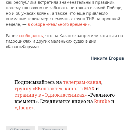
как республика встретила знаменательный праздник,
почему так важно не забывать не только о самой Победе,
но и об ужасах войны, а также что еще привлекло
внимание телекамер съемочных групп ТНВ на прошлой
неделе, —
в обзоре «Реального времени»
.
Ранее
сообщалось
, что на Казанке запретили кататься на
гидроциклах и других маленьких судах в дни
«КазаньФорума».
Никита Егоров
Подписывайтесь на
телеграм-канал
,
группу «ВКонтакте»
,
канал в MAX
и
страницу в «Одноклассниках»
«Реального
времени». Ежедневные видео на
Rutube
и
«Дзене»
.
Общество
Татарстан