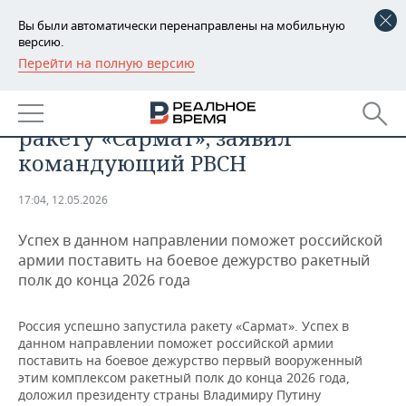
Вы были автоматически перенаправлены на мобильную
версию.
Перейти на полную версию
РЕГИОНЫ
ОБЩЕСТВО
Россия успешно запустила
БАШКОРТОСТАН
НОВОСТИ
ракету «Сармат», заявил
ТАТАРСТАН
АНАЛИТИКА
командующий РВСН
УДМУРТИЯ
НОВОСТИ АНАЛИТИКИ
ЭКОНОМИКА
17:04, 12.05.2026
ДЕКЛАРАЦИИ О ДОХОДАХ
НОВОСТИ ЭКОНОМИКИ
ПРОМЫШЛЕННОСТЬ
Успех в данном направлении поможет российской
армии поставить на боевое дежурство ракетный
КОРОЛИ ГОСЗАКАЗА ПФО
ФИНАНСЫ
НОВОСТИ
НЕДВИЖИМОСТЬ
полк до конца 2026 года
ПРОМЫШЛЕННОСТИ
ВУЗЫ ТАТАРСТАНА
БАНКИ
НОВОСТИ НЕДВИЖИМОСТИ
АВТО
Россия успешно запустила ракету «Сармат». Успех в
АГРОПРОМ
данном направлении поможет российской армии
КОМУ ПРИНАДЛЕЖАТ
БЮДЖЕТ
НОВОСТИ АВТО
БИЗНЕС
поставить на боевое дежурство первый вооруженный
ТОРГОВЫЕ ЦЕНТРЫ
МАШИНОСТРОЕНИЕ
этим комплексом ракетный полк до конца 2026 года,
ТАТАРСТАНА
доложил президенту страны Владимиру Путину
ИНВЕСТИЦИИ
НОВОСТИ БИЗНЕСА
ТЕХНОЛОГИИ