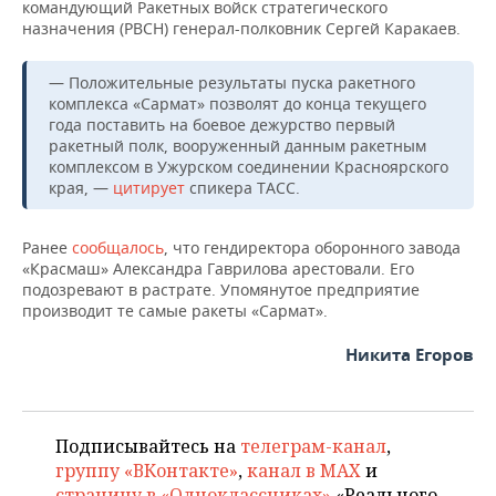
НЕФТЕХИМИЯ
командующий Ракетных войск стратегического
назначения (РВСН) генерал-полковник Сергей Каракаев.
РОЗНИЧНАЯ ТОРГОВЛЯ
НОВОСТИ ТЕХНОЛОГИЙ
МЕРОПРИЯТИЯ
НЕФТЬ
— Положительные результаты пуска ракетного
ТРАНСПОРТ
IT
НОВОСТИ МЕРОПРИЯТИЙ
СПОРТ
комплекса «Сармат» позволят до конца текущего
ОПК
года поставить на боевое дежурство первый
УСЛУГИ
МЕДИА
ВЫЕЗДНАЯ РЕДАКЦИЯ
НОВОСТИ СПОРТА
ОБЩЕСТВО
ракетный полк, вооруженный данным ракетным
ЭНЕРГЕТИКА
комплексом в Ужурском соединении Красноярского
края, —
цитирует
спикера ТАСС.
ТЕЛЕКОММУНИКАЦИИ
БИЗНЕС-БРАНЧИ
ФУТБОЛ
НОВОСТИ ОБЩЕСТВА
ФОТОГАЛЕРЕЯ
ONLINE-КОНФЕРЕНЦИИ
ХОККЕЙ
ВЛАСТЬ
СЮЖЕТЫ
Ранее
сообщалось
, что гендиректора оборонного завода
«Красмаш» Александра Гаврилова арестовали. Его
подозревают в растрате. Упомянутое предприятие
ОТКРЫТАЯ ЛЕКЦИЯ
БАСКЕТБОЛ
ИНФРАСТРУКТУРА
СПРАВОЧНИК
производит те самые ракеты «Сармат».
ВОЛЕЙБОЛ
ИСТОРИЯ
СПИСОК ПЕРСОН
ПОЛНАЯ ВЕРСИЯ
Никита Егоров
КИБЕРСПОРТ
КУЛЬТУРА
СПИСОК КОМПАНИЙ
Подписывайтесь на
телеграм-канал
,
ФИГУРНОЕ КАТАНИЕ
МЕДИЦИНА
группу «ВКонтакте»
,
канал в MAX
и
страницу в «Одноклассниках»
«Реального