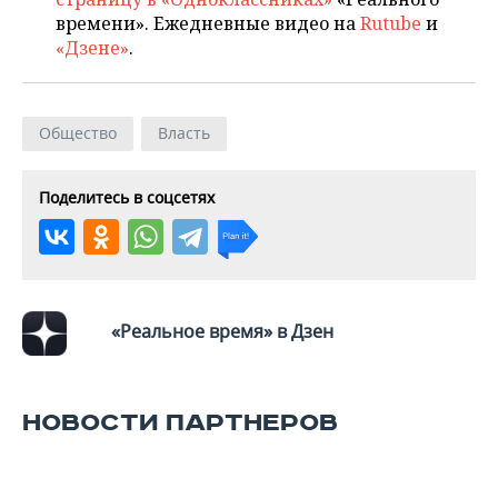
ВОДНЫЕ ВИДЫ СПОРТА
ОБРАЗОВАНИЕ
времени». Ежедневные видео на
Rutube
и
«Дзене»
.
ХОККЕЙ С МЯЧОМ
ПРОИСШЕСТВИЯ
Общество
Власть
Поделитесь в соцсетях
«Реальное время» в Дзен
НОВОСТИ ПАРТНЕРОВ