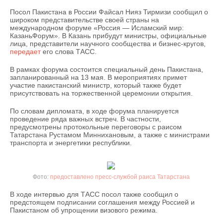
НЕФТЕХИМИЯ
Посол Пакистана в России Файсал Нияз Тирмизи сообщил о
РОЗНИЧНАЯ ТОРГОВЛЯ
НОВОСТИ ТЕХНОЛОГИЙ
МЕРОПРИЯТИЯ
широком представительстве своей страны на
НЕФТЬ
международном форуме «Россия — Исламский мир:
КазаньФорум». В Казань прибудут министры, официальные
ТРАНСПОРТ
IT
НОВОСТИ МЕРОПРИЯТИЙ
СПОРТ
лица, представители научного сообщества и бизнес-кругов,
ОПК
передает
его слова ТАСС.
УСЛУГИ
МЕДИА
ВЫЕЗДНАЯ РЕДАКЦИЯ
НОВОСТИ СПОРТА
ОБЩЕСТВО
В рамках форума состоится специальный день Пакистана,
ЭНЕРГЕТИКА
запланированный на 13 мая. В мероприятиях примет
участие пакистанский министр, который также будет
ТЕЛЕКОММУНИКАЦИИ
БИЗНЕС-БРАНЧИ
ФУТБОЛ
НОВОСТИ ОБЩЕСТВА
ФОТОГАЛЕРЕЯ
присутствовать на торжественной церемонии открытия.
ONLINE-КОНФЕРЕНЦИИ
ХОККЕЙ
ВЛАСТЬ
СЮЖЕТЫ
По словам дипломата, в ходе форума планируется
проведение ряда важных встреч. В частности,
предусмотрены протокольные переговоры с раисом
ОТКРЫТАЯ ЛЕКЦИЯ
БАСКЕТБОЛ
ИНФРАСТРУКТУРА
СПРАВОЧНИК
Татарстана Рустамом Миннихановым, а также с министрами
транспорта и энергетики республики.
ВОЛЕЙБОЛ
ИСТОРИЯ
СПИСОК ПЕРСОН
ПОЛНАЯ ВЕРСИЯ
КИБЕРСПОРТ
КУЛЬТУРА
СПИСОК КОМПАНИЙ
предоставлено пресс-службой раиса Татарстана
В ходе интервью для ТАСС посол также сообщил о
ФИГУРНОЕ КАТАНИЕ
МЕДИЦИНА
предстоящем подписании соглашения между Россией и
Пакистаном об упрощении визового режима.