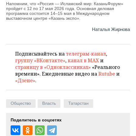
ВОДНЫЕ ВИДЫ СПОРТА
ОБРАЗОВАНИЕ
Напомним, что «Россия — Исламский мир: КазаньФорум»
пройдет с 12 по 17 мая 2026 года. Основная деловая
программа состоится 14–15 мая в Международном
ХОККЕЙ С МЯЧОМ
ПРОИСШЕСТВИЯ
выставочном центре «Казань экспо».
Наталья Жирнова
Подписывайтесь на
телеграм-канал
,
группу «ВКонтакте»
,
канал в MAX
и
страницу в «Одноклассниках»
«Реального
времени». Ежедневные видео на
Rutube
и
«Дзене»
.
Общество
Власть
Татарстан
Поделитесь в соцсетях