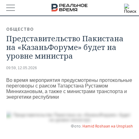
РЕГИОНЫ
ОБЩЕСТВО
Представительство Пакистана
БАШКОРТОСТАН
НОВОСТИ
на «КазаньФоруме» будет на
ТАТАРСТАН
АНАЛИТИКА
уровне министра
УДМУРТИЯ
НОВОСТИ АНАЛИТИКИ
ЭКОНОМИКА
09:59, 12.05.2026
ДЕКЛАРАЦИИ О ДОХОДАХ
НОВОСТИ ЭКОНОМИКИ
ПРОМЫШЛЕННОСТЬ
Во время мероприятия предусмотрены протокольные
переговоры с раисом Татарстана Рустамом
Миннихановым, а также с министрами транспорта и
КОРОЛИ ГОСЗАКАЗА ПФО
ФИНАНСЫ
НОВОСТИ
НЕДВИЖИМОСТЬ
энергетики республики
ПРОМЫШЛЕННОСТИ
ВУЗЫ ТАТАРСТАНА
БАНКИ
НОВОСТИ НЕДВИЖИМОСТИ
АВТО
АГРОПРОМ
КОМУ ПРИНАДЛЕЖАТ
БЮДЖЕТ
НОВОСТИ АВТО
БИЗНЕС
ТОРГОВЫЕ ЦЕНТРЫ
МАШИНОСТРОЕНИЕ
Фото:
Hamid Roshaan на Unsplash
ТАТАРСТАНА
ИНВЕСТИЦИИ
НОВОСТИ БИЗНЕСА
ТЕХНОЛОГИИ