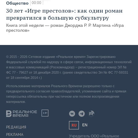
Общество
00:00
30 лет «Игре престолов»: как один роман
превратился в большую субкультуру
Книга этой недели — роман Джорджа Р. Р. Мартина «Игра
престолов»
© 2015 - 2026 Сетевое издание «Реальное время» Зарегистрировано
Федеральной службой по надзору в сфере связи, информационных технологий
и массовых коммуникаций (Роскомнадзор) – регистрационный номер ЭЛ №
ФС 77 - 79627 от 18 декабря 2020 г. (ранее свидетельство Эл № ФС 77-59331
от 18 сентября 2014 г.)
Использование материалов Реального Времени разрешено только с
предварительного согласия правообладателей, упоминание сайта и прямая
гиперссылка обязательны при частичном или полном воспроизведении
материалов.
18+
RU
EN
РЕДАКЦИЯ
РЕКЛАМА
Учредитель ООО «Реальное