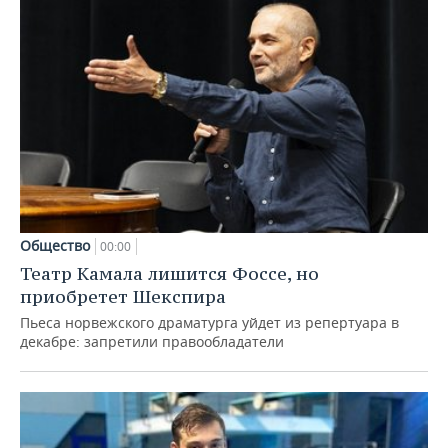
Общество
00:00
Театр Камала лишится Фоссе, но
приобретет Шекспира
Пьеса норвежского драматурга уйдет из репертуара в
декабре: запретили правообладатели