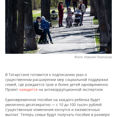
НЕФТЕХИМИЯ
РОЗНИЧНАЯ ТОРГОВЛЯ
НОВОСТИ ТЕХНОЛОГИЙ
МЕРОПРИЯТИЯ
НЕФТЬ
ТРАНСПОРТ
IT
НОВОСТИ МЕРОПРИЯТИЙ
СПОРТ
ОПК
УСЛУГИ
МЕДИА
ВЫЕЗДНАЯ РЕДАКЦИЯ
НОВОСТИ СПОРТА
ОБЩЕСТВО
ЭНЕРГЕТИКА
ТЕЛЕКОММУНИКАЦИИ
БИЗНЕС-БРАНЧИ
ФУТБОЛ
НОВОСТИ ОБЩЕСТВА
ФОТОГАЛЕРЕЯ
ONLINE-КОНФЕРЕНЦИИ
ХОККЕЙ
ВЛАСТЬ
Фото: Максим Платонов
СЮЖЕТЫ
ОТКРЫТАЯ ЛЕКЦИЯ
БАСКЕТБОЛ
ИНФРАСТРУКТУРА
СПРАВОЧНИК
В Татарстане готовится к подписанию указ о
существенном расширении мер социальной поддержки
ВОЛЕЙБОЛ
ИСТОРИЯ
СПИСОК ПЕРСОН
ПОЛНАЯ ВЕРСИЯ
семей, где рождается трое и более детей одновременно.
Проект
находится
на антикоррупционной экспертизе.
КИБЕРСПОРТ
КУЛЬТУРА
СПИСОК КОМПАНИЙ
Единовременное пособие на каждого ребенка будет
увеличено десятикратно — с 10 до 100 тысяч рублей.
ФИГУРНОЕ КАТАНИЕ
МЕДИЦИНА
Существенные изменения коснутся и ежемесячных
выплат. Теперь семьи будут получать пособие в размере