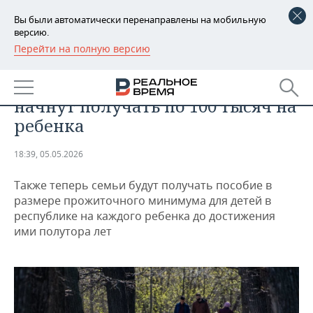
Вы были автоматически перенаправлены на мобильную
версию.
Перейти на полную версию
РЕГИОНЫ
ОБЩЕСТВО
Семьи с тройней в Татарстане
БАШКОРТОСТАН
НОВОСТИ
начнут получать по 100 тысяч на
ТАТАРСТАН
АНАЛИТИКА
ребенка
УДМУРТИЯ
НОВОСТИ АНАЛИТИКИ
ЭКОНОМИКА
18:39, 05.05.2026
ДЕКЛАРАЦИИ О ДОХОДАХ
НОВОСТИ ЭКОНОМИКИ
ПРОМЫШЛЕННОСТЬ
Также теперь семьи будут получать пособие в
размере прожиточного минимума для детей в
КОРОЛИ ГОСЗАКАЗА ПФО
ФИНАНСЫ
НОВОСТИ
НЕДВИЖИМОСТЬ
республике на каждого ребенка до достижения
ПРОМЫШЛЕННОСТИ
ими полутора лет
ВУЗЫ ТАТАРСТАНА
БАНКИ
НОВОСТИ НЕДВИЖИМОСТИ
АВТО
АГРОПРОМ
КОМУ ПРИНАДЛЕЖАТ
БЮДЖЕТ
НОВОСТИ АВТО
БИЗНЕС
ТОРГОВЫЕ ЦЕНТРЫ
МАШИНОСТРОЕНИЕ
ТАТАРСТАНА
ИНВЕСТИЦИИ
НОВОСТИ БИЗНЕСА
ТЕХНОЛОГИИ