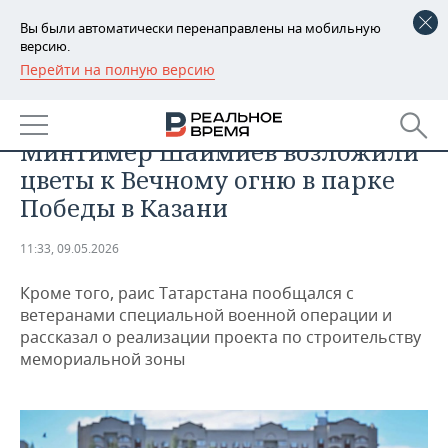
Вы были автоматически перенаправлены на мобильную
версию.
Перейти на полную версию
РЕГИОНЫ
ОБЩЕСТВО
Рустам Минниханов и
БАШКОРТОСТАН
НОВОСТИ
Минтимер Шаймиев возложили
ТАТАРСТАН
АНАЛИТИКА
цветы к Вечному огню в парке
Победы в Казани
УДМУРТИЯ
НОВОСТИ АНАЛИТИКИ
ЭКОНОМИКА
11:33, 09.05.2026
ДЕКЛАРАЦИИ О ДОХОДАХ
НОВОСТИ ЭКОНОМИКИ
ПРОМЫШЛЕННОСТЬ
Кроме того, раис Татарстана пообщался с
КОРОЛИ ГОСЗАКАЗА ПФО
ФИНАНСЫ
НОВОСТИ
НЕДВИЖИМОСТЬ
ветеранами специальной военной операции и
ПРОМЫШЛЕННОСТИ
рассказал о реализации проекта по строительству
ВУЗЫ ТАТАРСТАНА
БАНКИ
НОВОСТИ НЕДВИЖИМОСТИ
АВТО
мемориальной зоны
АГРОПРОМ
КОМУ ПРИНАДЛЕЖАТ
БЮДЖЕТ
НОВОСТИ АВТО
БИЗНЕС
ТОРГОВЫЕ ЦЕНТРЫ
МАШИНОСТРОЕНИЕ
ТАТАРСТАНА
ИНВЕСТИЦИИ
НОВОСТИ БИЗНЕСА
ТЕХНОЛОГИИ