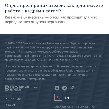
Опрос предпринимателей: как организуете
работу с кадрами летом?
Казанские бизнесмены — о том, как проходит для них
период летних отпусков персонала
© 2015 - 2026 Сетевое издание «Реальное время» Зарегистрировано
Федеральной службой по надзору в сфере связи, информационных
технологий и массовых коммуникаций (Роскомнадзор) –
регистрационный номер ЭЛ № ФС 77 - 79627 от 18 декабря 2020 г. (ранее
свидетельство Эл № ФС 77-59331 от 18 сентября 2014 г.)
Использование материалов Реального Времени разрешено только с
предварительного согласия правообладателей, упоминание сайта и
прямая гиперссылка обязательны при частичном или полном
воспроизведении материалов.
18+
RU
EN
РЕДАКЦИЯ
РЕКЛАМА
Учредитель ООО «Реальное