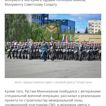
ВОДНЫЕ ВИДЫ СПОРТА
ОБРАЗОВАНИЕ
Монументу Советскому Солдату.
ХОККЕЙ С МЯЧОМ
ПРОИСШЕСТВИЯ
предоставлено пресс-службой раиса Татарстана
Кроме того, Рустам Минниханов пообщался с ветеранами
специальной военной операции, рассказал о реализации
проекта по строительству мемориальной зоны,
посвященной участникам СВО, и возложил цветы к