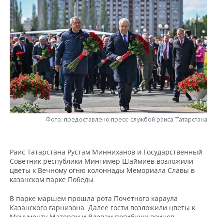
НЕФТЕХИМИЯ
РОЗНИЧНАЯ ТОРГОВЛЯ
НОВОСТИ ТЕХНОЛОГИЙ
МЕРОПРИЯТИЯ
НЕФТЬ
ТРАНСПОРТ
IT
НОВОСТИ МЕРОПРИЯТИЙ
СПОРТ
ОПК
УСЛУГИ
МЕДИА
ВЫЕЗДНАЯ РЕДАКЦИЯ
НОВОСТИ СПОРТА
ОБЩЕСТВО
ЭНЕРГЕТИКА
ТЕЛЕКОММУНИКАЦИИ
БИЗНЕС-БРАНЧИ
ФУТБОЛ
НОВОСТИ ОБЩЕСТВА
ФОТОГАЛЕРЕЯ
ONLINE-КОНФЕРЕНЦИИ
ХОККЕЙ
ВЛАСТЬ
СЮЖЕТЫ
Фото: предоставлено пресс-службой раиса Татарстана
ОТКРЫТАЯ ЛЕКЦИЯ
БАСКЕТБОЛ
ИНФРАСТРУКТУРА
СПРАВОЧНИК
ВОЛЕЙБОЛ
ИСТОРИЯ
СПИСОК ПЕРСОН
ПОЛНАЯ ВЕРСИЯ
Раис Татарстана Рустам Минниханов и Государственный
Советник республики Минтимер Шаймиев возложили
цветы к Вечному огню колоннады Мемориала Славы в
КИБЕРСПОРТ
КУЛЬТУРА
СПИСОК КОМПАНИЙ
казанском парке Победы.
ФИГУРНОЕ КАТАНИЕ
МЕДИЦИНА
В парке маршем прошла рота Почетного караула
Казанского гарнизона. Далее гости возложили цветы к
Монументу Матерям и Вдовам погибших воинов,