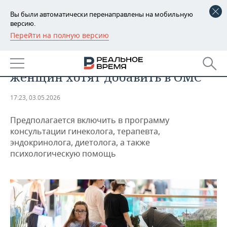
Вы были автоматически перенаправлены на мобильную
версию.
Перейти на полную версию
РЕГИОНЫ
ОБЩЕСТВО
Послеродовую реабилитацию
БАШКОРТОСТАН
НОВОСТИ
женщин хотят добавить в ОМС
ТАТАРСТАН
АНАЛИТИКА
17:23, 03.05.2026
УДМУРТИЯ
НОВОСТИ АНАЛИТИКИ
ЭКОНОМИКА
Предполагается включить в программу
ДЕКЛАРАЦИИ О ДОХОДАХ
НОВОСТИ ЭКОНОМИКИ
ПРОМЫШЛЕННОСТЬ
консультации гинеколога, терапевта,
эндокринолога, диетолога, а также
КОРОЛИ ГОСЗАКАЗА ПФО
ФИНАНСЫ
НОВОСТИ
НЕДВИЖИМОСТЬ
психологическую помощь
ПРОМЫШЛЕННОСТИ
ВУЗЫ ТАТАРСТАНА
БАНКИ
НОВОСТИ НЕДВИЖИМОСТИ
АВТО
АГРОПРОМ
КОМУ ПРИНАДЛЕЖАТ
БЮДЖЕТ
НОВОСТИ АВТО
БИЗНЕС
ТОРГОВЫЕ ЦЕНТРЫ
МАШИНОСТРОЕНИЕ
ТАТАРСТАНА
ИНВЕСТИЦИИ
НОВОСТИ БИЗНЕСА
ТЕХНОЛОГИИ