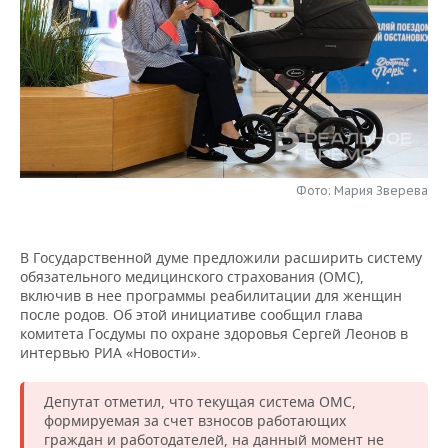
НЕФТЕХИМИЯ
РОЗНИЧНАЯ ТОРГОВЛЯ
НОВОСТИ ТЕХНОЛОГИЙ
МЕРОПРИЯТИЯ
НЕФТЬ
ТРАНСПОРТ
IT
НОВОСТИ МЕРОПРИЯТИЙ
СПОРТ
ОПК
УСЛУГИ
МЕДИА
ВЫЕЗДНАЯ РЕДАКЦИЯ
НОВОСТИ СПОРТА
ОБЩЕСТВО
ЭНЕРГЕТИКА
ТЕЛЕКОММУНИКАЦИИ
БИЗНЕС-БРАНЧИ
ФУТБОЛ
НОВОСТИ ОБЩЕСТВА
ФОТОГАЛЕРЕЯ
Фото: Мария Зверева
ONLINE-КОНФЕРЕНЦИИ
ХОККЕЙ
ВЛАСТЬ
СЮЖЕТЫ
В Государственной думе предложили расширить систему
ОТКРЫТАЯ ЛЕКЦИЯ
БАСКЕТБОЛ
ИНФРАСТРУКТУРА
СПРАВОЧНИК
обязательного медицинского страхования (ОМС),
включив в нее программы реабилитации для женщин
ВОЛЕЙБОЛ
ИСТОРИЯ
СПИСОК ПЕРСОН
ПОЛНАЯ ВЕРСИЯ
после родов. Об этой инициативе сообщил глава
комитета Госдумы по охране здоровья Сергей Леонов в
интервью РИА «Новости».
КИБЕРСПОРТ
КУЛЬТУРА
СПИСОК КОМПАНИЙ
Депутат отметил, что текущая система ОМС,
ФИГУРНОЕ КАТАНИЕ
МЕДИЦИНА
формируемая за счет взносов работающих
граждан и работодателей, на данный момент не