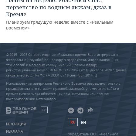
Планы на неделю: Яблочный Спас,
первенство по водным лыжам, джаз в
Кремле
Планируем грядущую неделю вместе с «Реальным
временем»
© 2015 - 2026 Сетевое издание «Реальное время» Зарегистрировано
Федеральной службой по надзору в сфере связи, информационных
технологий и массовых коммуникаций (Роскомнадзор) –
регистрационный номер ЭЛ № ФС 77 - 79627 от 18 декабря 2020 г. (ранее
свидетельство Эл № ФС 77-59331 от 18 сентября 2014 г.)
Использование материалов Реального Времени разрешено только с
предварительного согласия правообладателей, упоминание сайта и
прямая гиперссылка обязательны при частичном или полном
воспроизведении материалов.
18+
RU
EN
РЕДАКЦИЯ
РЕКЛАМА
Учредитель ООО «Реальное