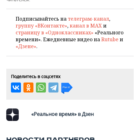
ВОДНЫЕ ВИДЫ СПОРТА
ОБРАЗОВАНИЕ
ХОККЕЙ С МЯЧОМ
ПРОИСШЕСТВИЯ
Подписывайтесь на
телеграм-канал
,
группу «ВКонтакте»
,
канал в MAX
и
страницу в «Одноклассниках»
«Реального
времени». Ежедневные видео на
Rutube
и
«Дзене»
.
Поделитесь в соцсетях
«Реальное время» в Дзен
НОВОСТИ ПАРТНЕРОВ