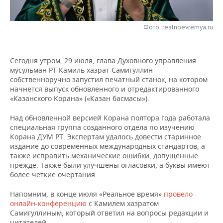
НЕФТЕХИМИЯ
РОЗНИЧНАЯ ТОРГОВЛЯ
НОВОСТИ ТЕХНОЛОГИЙ
МЕРОПРИЯТИЯ
НЕФТЬ
Фото: realnoevremya.ru
ТРАНСПОРТ
IT
НОВОСТИ МЕРОПРИЯТИЙ
СПОРТ
ОПК
Сегодня утром, 29 июля, глава Духовного управления
УСЛУГИ
МЕДИА
ВЫЕЗДНАЯ РЕДАКЦИЯ
НОВОСТИ СПОРТА
ОБЩЕСТВО
мусульман РТ Камиль хазрат Самигуллин
ЭНЕРГЕТИКА
собственноручно запустил печатный станок, на котором
ТЕЛЕКОММУНИКАЦИИ
БИЗНЕС-БРАНЧИ
ФУТБОЛ
НОВОСТИ ОБЩЕСТВА
ФОТОГАЛЕРЕЯ
начнется выпуск обновленного и отредактированного
«Казанского Корана» («Казан басмасы»).
ONLINE-КОНФЕРЕНЦИИ
ХОККЕЙ
ВЛАСТЬ
СЮЖЕТЫ
Над обновленной версией Корана полтора года работала
специальная группа созданного отдела по изучению
ОТКРЫТАЯ ЛЕКЦИЯ
БАСКЕТБОЛ
ИНФРАСТРУКТУРА
СПРАВОЧНИК
Корана ДУМ РТ. Экспертам удалось довести старинное
издание до современных международных стандартов, а
также исправить механические ошибки, допущенные
ВОЛЕЙБОЛ
ИСТОРИЯ
СПИСОК ПЕРСОН
ПОЛНАЯ ВЕРСИЯ
прежде. Также были улучшены огласовки, а буквы имеют
более четкие очертания.
КИБЕРСПОРТ
КУЛЬТУРА
СПИСОК КОМПАНИЙ
Напомним, в конце июля «Реальное время»
провело
ФИГУРНОЕ КАТАНИЕ
МЕДИЦИНА
онлайн-конференцию
с Камилем хазратом
Самигуллиным, который ответил на вопросы редакции и
читателей.