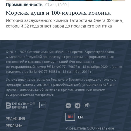
Промышленность
07 авг, 13:00
Морская душа и 100-метровая колонна
История заслуженного химика Татарстана Олега Жогина,
который 32 года знает завод до последнего винтика
© 2015 - 2026 Сетевое издание «Реальное время» Зарегистрировано
Федеральной службой по надзору в сфере связи, информационных
технологий и массовых коммуникаций (Роскомнадзор) –
регистрационный номер ЭЛ № ФС 77 - 79627 от 18 декабря 2020 г. (ранее
свидетельство Эл № ФС 77-59331 от 18 сентября 2014 г.)
Использование материалов Реального Времени разрешено только с
предварительного согласия правообладателей, упоминание сайта и
прямая гиперссылка обязательны при частичном или полном
воспроизведении материалов.
18+
RU
EN
РЕДАКЦИЯ
РЕКЛАМА
Учредитель ООО «Реальное