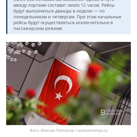
ВОДНЫЕ ВИДЫ СПОРТА
ОБРАЗОВАНИЕ
между портами составит около 12 часов. Рейсы
будут выполняться дважды в неделю — по
ХОККЕЙ С МЯЧОМ
ПРОИСШЕСТВИЯ
понедельникам и четвергам. При этом начальные
рейсы будут осуществляться исключительно в
пассажирском режиме.
Максим Платонов / realnoevremya.ru