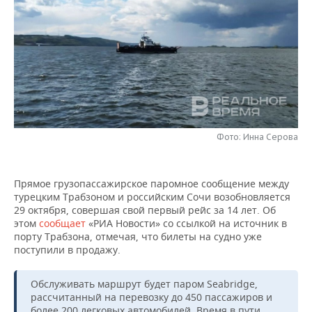
НЕФТЕХИМИЯ
РОЗНИЧНАЯ ТОРГОВЛЯ
НОВОСТИ ТЕХНОЛОГИЙ
МЕРОПРИЯТИЯ
НЕФТЬ
ТРАНСПОРТ
IT
НОВОСТИ МЕРОПРИЯТИЙ
СПОРТ
ОПК
УСЛУГИ
МЕДИА
ВЫЕЗДНАЯ РЕДАКЦИЯ
НОВОСТИ СПОРТА
ОБЩЕСТВО
ЭНЕРГЕТИКА
ТЕЛЕКОММУНИКАЦИИ
БИЗНЕС-БРАНЧИ
ФУТБОЛ
НОВОСТИ ОБЩЕСТВА
ФОТОГАЛЕРЕЯ
Фото: Инна Серова
ONLINE-КОНФЕРЕНЦИИ
ХОККЕЙ
ВЛАСТЬ
СЮЖЕТЫ
Прямое грузопассажирское паромное сообщение между
ОТКРЫТАЯ ЛЕКЦИЯ
БАСКЕТБОЛ
ИНФРАСТРУКТУРА
СПРАВОЧНИК
турецким Трабзоном и российским Сочи возобновляется
29 октября, совершая свой первый рейс за 14 лет. Об
ВОЛЕЙБОЛ
ИСТОРИЯ
СПИСОК ПЕРСОН
ПОЛНАЯ ВЕРСИЯ
этом
сообщает
«РИА Новости» со ссылкой на источник в
порту Трабзона, отмечая, что билеты на судно уже
КИБЕРСПОРТ
КУЛЬТУРА
СПИСОК КОМПАНИЙ
поступили в продажу.
ФИГУРНОЕ КАТАНИЕ
МЕДИЦИНА
Обслуживать маршрут будет паром Seabridge,
рассчитанный на перевозку до 450 пассажиров и
более 200 легковых автомобилей. Время в пути