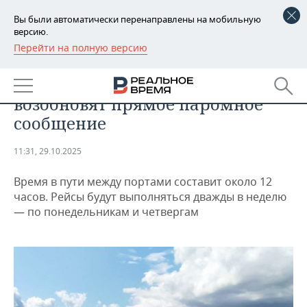
Вы были автоматически перенаправлены на мобильную
версию.
Перейти на полную версию
РЕГИОНЫ
ОБЩЕСТВО
Сочи и Турция спустя 14 лет
БАШКОРТОСТАН
НОВОСТИ
возобновят прямое паромное
ТАТАРСТАН
АНАЛИТИКА
сообщение
УДМУРТИЯ
НОВОСТИ АНАЛИТИКИ
ЭКОНОМИКА
11:31, 29.10.2025
ДЕКЛАРАЦИИ О ДОХОДАХ
НОВОСТИ ЭКОНОМИКИ
ПРОМЫШЛЕННОСТЬ
Время в пути между портами составит около 12
часов. Рейсы будут выполняться дважды в неделю
КОРОЛИ ГОСЗАКАЗА ПФО
ФИНАНСЫ
НОВОСТИ
НЕДВИЖИМОСТЬ
— по понедельникам и четвергам
ПРОМЫШЛЕННОСТИ
ВУЗЫ ТАТАРСТАНА
БАНКИ
НОВОСТИ НЕДВИЖИМОСТИ
АВТО
АГРОПРОМ
КОМУ ПРИНАДЛЕЖАТ
БЮДЖЕТ
НОВОСТИ АВТО
БИЗНЕС
ТОРГОВЫЕ ЦЕНТРЫ
МАШИНОСТРОЕНИЕ
ТАТАРСТАНА
ИНВЕСТИЦИИ
НОВОСТИ БИЗНЕСА
ТЕХНОЛОГИИ