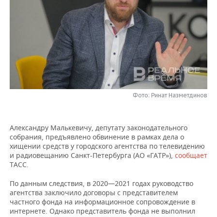
НЕФТЕХИМИЯ
РОЗНИЧНАЯ ТОРГОВЛЯ
НОВОСТИ ТЕХНОЛОГИЙ
МЕРОПРИЯТИЯ
НЕФТЬ
ТРАНСПОРТ
IT
НОВОСТИ МЕРОПРИЯТИЙ
СПОРТ
ОПК
УСЛУГИ
МЕДИА
ВЫЕЗДНАЯ РЕДАКЦИЯ
НОВОСТИ СПОРТА
ОБЩЕСТВО
ЭНЕРГЕТИКА
ТЕЛЕКОММУНИКАЦИИ
БИЗНЕС-БРАНЧИ
ФУТБОЛ
НОВОСТИ ОБЩЕСТВА
ФОТОГАЛЕРЕЯ
Фото: Ринат Назметдинов
ONLINE-КОНФЕРЕНЦИИ
ХОККЕЙ
ВЛАСТЬ
СЮЖЕТЫ
Александру Малькевичу, депутату законодательного
ОТКРЫТАЯ ЛЕКЦИЯ
БАСКЕТБОЛ
ИНФРАСТРУКТУРА
СПРАВОЧНИК
собрания, предъявлено обвинение в рамках дела о
хищении средств у городского агентства по телевидению
ВОЛЕЙБОЛ
ИСТОРИЯ
СПИСОК ПЕРСОН
ПОЛНАЯ ВЕРСИЯ
и радиовещанию Санкт-Петербурга (АО «ГАТР»),
сообщает
ТАСС.
КИБЕРСПОРТ
КУЛЬТУРА
СПИСОК КОМПАНИЙ
По данным следствия, в 2020—2021 годах руководство
агентства заключило договоры с представителем
ФИГУРНОЕ КАТАНИЕ
МЕДИЦИНА
частного фонда на информационное сопровождение в
интернете. Однако представитель фонда не выполнил