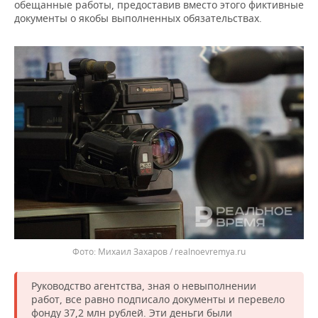
ВОДНЫЕ ВИДЫ СПОРТА
ОБРАЗОВАНИЕ
обещанные работы, предоставив вместо этого фиктивные
документы о якобы выполненных обязательствах.
ХОККЕЙ С МЯЧОМ
ПРОИСШЕСТВИЯ
Михаил Захаров / realnoevremya.ru
Руководство агентства, зная о невыполнении
работ, все равно подписало документы и перевело
фонду 37,2 млн рублей. Эти деньги были