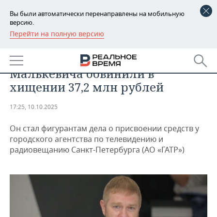
Вы были автоматически перенаправлены на мобильную
версию.
Перейти на полную версию
РЕГИОНЫ
ОБЩЕСТВО
Депутата заксобрания
БАШКОРТОСТАН
НОВОСТИ
Малькевича обвинили в
ТАТАРСТАН
АНАЛИТИКА
хищении 37,2 млн рублей
УДМУРТИЯ
НОВОСТИ АНАЛИТИКИ
ЭКОНОМИКА
17:25, 10.10.2025
ДЕКЛАРАЦИИ О ДОХОДАХ
НОВОСТИ ЭКОНОМИКИ
ПРОМЫШЛЕННОСТЬ
Он стал фигурантам дела о присвоении средств у
городского агентства по телевидению и
КОРОЛИ ГОСЗАКАЗА ПФО
ФИНАНСЫ
НОВОСТИ
НЕДВИЖИМОСТЬ
радиовещанию Санкт-Петербурга (АО «ГАТР»)
ПРОМЫШЛЕННОСТИ
ВУЗЫ ТАТАРСТАНА
БАНКИ
НОВОСТИ НЕДВИЖИМОСТИ
АВТО
АГРОПРОМ
КОМУ ПРИНАДЛЕЖАТ
БЮДЖЕТ
НОВОСТИ АВТО
БИЗНЕС
ТОРГОВЫЕ ЦЕНТРЫ
МАШИНОСТРОЕНИЕ
ТАТАРСТАНА
ИНВЕСТИЦИИ
НОВОСТИ БИЗНЕСА
ТЕХНОЛОГИИ