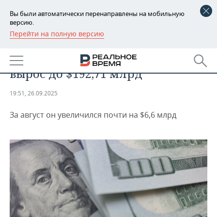
Вы были автоматически перенаправлены на мобильную
версию.
Перейти на полную версию
РЕГИОНЫ
ЭКОНОМИКА
Госдолг Украины в августе
БАШКОРТОСТАН
НОВОСТИ
вырос до $192,71 млрд
ТАТАРСТАН
АНАЛИТИКА
19:51, 26.09.2025
УДМУРТИЯ
НОВОСТИ АНАЛИТИКИ
ЭКОНОМИКА
За август он увеличился почти на $6,6 млрд
ДЕКЛАРАЦИИ О ДОХОДАХ
НОВОСТИ ЭКОНОМИКИ
ПРОМЫШЛЕННОСТЬ
КОРОЛИ ГОСЗАКАЗА ПФО
ФИНАНСЫ
НОВОСТИ
НЕДВИЖИМОСТЬ
ПРОМЫШЛЕННОСТИ
ВУЗЫ ТАТАРСТАНА
БАНКИ
НОВОСТИ НЕДВИЖИМОСТИ
АВТО
АГРОПРОМ
КОМУ ПРИНАДЛЕЖАТ
БЮДЖЕТ
НОВОСТИ АВТО
БИЗНЕС
ТОРГОВЫЕ ЦЕНТРЫ
МАШИНОСТРОЕНИЕ
ТАТАРСТАНА
ИНВЕСТИЦИИ
НОВОСТИ БИЗНЕСА
ТЕХНОЛОГИИ