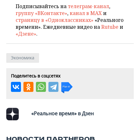
ВОДНЫЕ ВИДЫ СПОРТА
ОБРАЗОВАНИЕ
Подписывайтесь на
телеграм-канал
,
группу «ВКонтакте»
,
канал в MAX
и
ХОККЕЙ С МЯЧОМ
ПРОИСШЕСТВИЯ
страницу в «Одноклассниках»
«Реального
времени». Ежедневные видео на
Rutube
и
«Дзене»
.
Экономика
Поделитесь в соцсетях
«Реальное время» в Дзен
НОВОСТИ ПАРТНЕРОВ