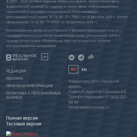
© 2015 - 2026 Сетевое издание «Реальное время» Зарегистрировано
Федеральной службой по надзору в сфере связи, информационных
технологий и массовых коммуникаций (Роскомнадзор) –
регистрационный номер ЭЛ № ФС 77 - 79627 от 18 декабря 2020 г. (ранее
свидетельство Эл № ФС 77-59331 от 18 сентября 2014 г.)
Использование материалов Реального Времени разрешено только с
предварительного согласия правообладателей, упоминание сайта и
прямая гиперссылка обязательны при частичном или полном
воспроизведении материалов.
18+
RU
EN
РЕДАКЦИЯ
РЕКЛАМА
Учредитель ООО «Реальное
ПРАВОВАЯ ИНФОРМАЦИЯ
время»
Главный редактор Саушина А.А.
ПОЛИТИКА О ПЕРСОНАЛЬНЫХ
Телефон редакции: +7 (843) 222-
ДАННЫХ
90-80
info@realnoevremya.ru
Полная версия
Тестовая версия