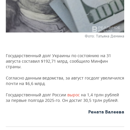
НЕФТЕХИМИЯ
РОЗНИЧНАЯ ТОРГОВЛЯ
НОВОСТИ ТЕХНОЛОГИЙ
МЕРОПРИЯТИЯ
НЕФТЬ
ТРАНСПОРТ
IT
НОВОСТИ МЕРОПРИЯТИЙ
СПОРТ
ОПК
Фото: Татьяна Демина
УСЛУГИ
МЕДИА
ВЫЕЗДНАЯ РЕДАКЦИЯ
НОВОСТИ СПОРТА
ОБЩЕСТВО
ЭНЕРГЕТИКА
ТЕЛЕКОММУНИКАЦИИ
БИЗНЕС-БРАНЧИ
ФУТБОЛ
НОВОСТИ ОБЩЕСТВА
ФОТОГАЛЕРЕЯ
Государственный долг Украины по состоянию на 31
августа составил $192,71 млрд, сообщило Минфин
ONLINE-КОНФЕРЕНЦИИ
ХОККЕЙ
ВЛАСТЬ
СЮЖЕТЫ
страны.
ОТКРЫТАЯ ЛЕКЦИЯ
БАСКЕТБОЛ
ИНФРАСТРУКТУРА
СПРАВОЧНИК
Согласно данным ведомства, за август госдолг увеличился
почти на $6,6 млрд.
ВОЛЕЙБОЛ
ИСТОРИЯ
СПИСОК ПЕРСОН
ПОЛНАЯ ВЕРСИЯ
Государственный долг России
вырос
на 1,4 трлн рублей
за первые полгода 2025-го. Он достиг 30,5 трлн рублей.
КИБЕРСПОРТ
КУЛЬТУРА
СПИСОК КОМПАНИЙ
Рената Валеева
ФИГУРНОЕ КАТАНИЕ
МЕДИЦИНА