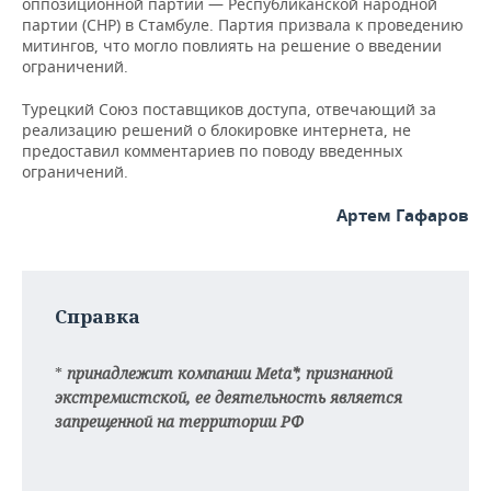
ВОДНЫЕ ВИДЫ СПОРТА
ОБРАЗОВАНИЕ
оппозиционной партии — Республиканской народной
партии (CHP) в Стамбуле. Партия призвала к проведению
митингов, что могло повлиять на решение о введении
ХОККЕЙ С МЯЧОМ
ПРОИСШЕСТВИЯ
ограничений.
Турецкий Союз поставщиков доступа, отвечающий за
реализацию решений о блокировке интернета, не
предоставил комментариев по поводу введенных
ограничений.
Артем Гафаров
Справка
*
принадлежит компании Meta*, признанной
экстремистской, ее деятельность является
запрещенной на территории РФ