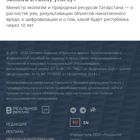
Министр экологии и природных ресурсов Татарстана — о
расчистке рек, рекультивации объектов накопленного
вреда, о цифровизации и о том, какой будет республика
через 10 лет
© 2015 - 2026 Сетевое издание «Реальное время» Зарегистрировано
Федеральной службой по надзору в сфере связи, информационных
технологий и массовых коммуникаций (Роскомнадзор) –
регистрационный номер ЭЛ № ФС 77 - 79627 от 18 декабря 2020 г. (ранее
свидетельство Эл № ФС 77-59331 от 18 сентября 2014 г.)
Использование материалов Реального Времени разрешено только с
предварительного согласия правообладателей, упоминание сайта и
прямая гиперссылка обязательны при частичном или полном
воспроизведении материалов.
18+
RU
EN
РЕДАКЦИЯ
РЕКЛАМА
Учредитель ООО «Реальное
ПРАВОВАЯ ИНФОРМАЦИЯ
время»