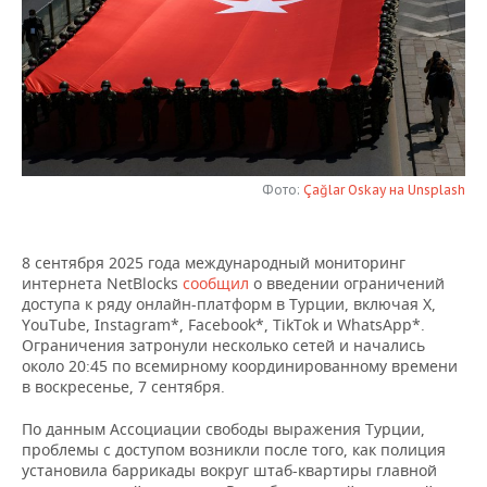
НЕФТЕХИМИЯ
РОЗНИЧНАЯ ТОРГОВЛЯ
НОВОСТИ ТЕХНОЛОГИЙ
МЕРОПРИЯТИЯ
НЕФТЬ
ТРАНСПОРТ
IT
НОВОСТИ МЕРОПРИЯТИЙ
СПОРТ
ОПК
УСЛУГИ
МЕДИА
ВЫЕЗДНАЯ РЕДАКЦИЯ
НОВОСТИ СПОРТА
ОБЩЕСТВО
ЭНЕРГЕТИКА
ТЕЛЕКОММУНИКАЦИИ
БИЗНЕС-БРАНЧИ
ФУТБОЛ
НОВОСТИ ОБЩЕСТВА
ФОТОГАЛЕРЕЯ
Фото:
Çağlar Oskay на Unsplash
ONLINE-КОНФЕРЕНЦИИ
ХОККЕЙ
ВЛАСТЬ
СЮЖЕТЫ
8 сентября 2025 года международный мониторинг
интернета NetBlocks
сообщил
о введении ограничений
ОТКРЫТАЯ ЛЕКЦИЯ
БАСКЕТБОЛ
ИНФРАСТРУКТУРА
СПРАВОЧНИК
доступа к ряду онлайн-платформ в Турции, включая X,
YouTube, Instagram*, Facebook*, TikTok и WhatsApp*.
ВОЛЕЙБОЛ
ИСТОРИЯ
СПИСОК ПЕРСОН
ПОЛНАЯ ВЕРСИЯ
Ограничения затронули несколько сетей и начались
около 20:45 по всемирному координированному времени
в воскресенье, 7 сентября.
КИБЕРСПОРТ
КУЛЬТУРА
СПИСОК КОМПАНИЙ
По данным Ассоциации свободы выражения Турции,
ФИГУРНОЕ КАТАНИЕ
МЕДИЦИНА
проблемы с доступом возникли после того, как полиция
установила баррикады вокруг штаб-квартиры главной