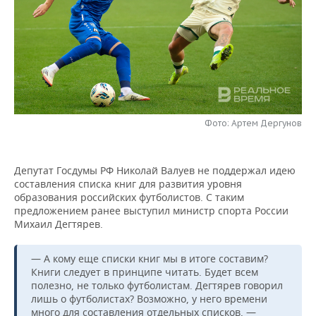
НЕФТЕХИМИЯ
РОЗНИЧНАЯ ТОРГОВЛЯ
НОВОСТИ ТЕХНОЛОГИЙ
МЕРОПРИЯТИЯ
НЕФТЬ
ТРАНСПОРТ
IT
НОВОСТИ МЕРОПРИЯТИЙ
СПОРТ
ОПК
УСЛУГИ
МЕДИА
ВЫЕЗДНАЯ РЕДАКЦИЯ
НОВОСТИ СПОРТА
ОБЩЕСТВО
ЭНЕРГЕТИКА
ТЕЛЕКОММУНИКАЦИИ
БИЗНЕС-БРАНЧИ
ФУТБОЛ
НОВОСТИ ОБЩЕСТВА
ФОТОГАЛЕРЕЯ
Фото: Артем Дергунов
ONLINE-КОНФЕРЕНЦИИ
ХОККЕЙ
ВЛАСТЬ
СЮЖЕТЫ
Депутат Госдумы РФ Николай Валуев не поддержал идею
составления списка книг для развития уровня
ОТКРЫТАЯ ЛЕКЦИЯ
БАСКЕТБОЛ
ИНФРАСТРУКТУРА
СПРАВОЧНИК
образования российских футболистов. С таким
предложением ранее выступил министр спорта России
ВОЛЕЙБОЛ
ИСТОРИЯ
СПИСОК ПЕРСОН
ПОЛНАЯ ВЕРСИЯ
Михаил Дегтярев.
КИБЕРСПОРТ
КУЛЬТУРА
СПИСОК КОМПАНИЙ
— А кому еще списки книг мы в итоге составим?
Книги следует в принципе читать. Будет всем
ФИГУРНОЕ КАТАНИЕ
МЕДИЦИНА
полезно, не только футболистам. Дегтярев говорил
лишь о футболистах? Возможно, у него времени
много для составления отдельных списков, —