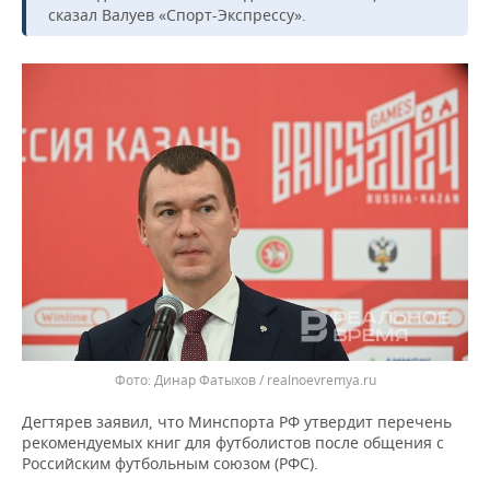
ВОДНЫЕ ВИДЫ СПОРТА
ОБРАЗОВАНИЕ
сказал Валуев «Спорт-Экспрессу».
ХОККЕЙ С МЯЧОМ
ПРОИСШЕСТВИЯ
Динар Фатыхов / realnoevremya.ru
Дегтярев заявил, что Минспорта РФ утвердит перечень
рекомендуемых книг для футболистов после общения с
Российским футбольным союзом (РФС).