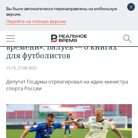
Вы были автоматически перенаправлены на мобильную
версию.
Перейти на полную версию
РЕГИОНЫ
СПОРТ
«Возможно, у Дегтярева много
БАШКОРТОСТАН
НОВОСТИ
времени»: Валуев — о книгах
ТАТАРСТАН
АНАЛИТИКА
для футболистов
УДМУРТИЯ
НОВОСТИ АНАЛИТИКИ
ЭКОНОМИКА
15:15, 27.08.2025
ДЕКЛАРАЦИИ О ДОХОДАХ
НОВОСТИ ЭКОНОМИКИ
ПРОМЫШЛЕННОСТЬ
Депутат Госдумы отреагировал на идею министра
спорта России
КОРОЛИ ГОСЗАКАЗА ПФО
ФИНАНСЫ
НОВОСТИ
НЕДВИЖИМОСТЬ
ПРОМЫШЛЕННОСТИ
ВУЗЫ ТАТАРСТАНА
БАНКИ
НОВОСТИ НЕДВИЖИМОСТИ
АВТО
АГРОПРОМ
КОМУ ПРИНАДЛЕЖАТ
БЮДЖЕТ
НОВОСТИ АВТО
БИЗНЕС
ТОРГОВЫЕ ЦЕНТРЫ
МАШИНОСТРОЕНИЕ
ТАТАРСТАНА
ИНВЕСТИЦИИ
НОВОСТИ БИЗНЕСА
ТЕХНОЛОГИИ