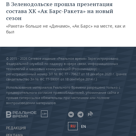
В Зеленодольске прошла презентация
состава ХК «Ак Барс-Ракета» на новый
сезон
«Ракета» больше не «Динамо», «Ак Барс» на месте, как и
был
© 2015 - 2026 Сетевое издание «Реальное время» Зарегистрировано
Федеральной службой по надзору в сфере связи, информационных
технологий и массовых коммуникаций (Роскомнадзор) –
регистрационный номер ЭЛ № ФС 77 - 79627 от 18 декабря 2020 г. (ранее
свидетельство Эл № ФС 77-59331 от 18 сентября 2014 г.)
Использование материалов Реального Времени разрешено только с
предварительного согласия правообладателей, упоминание сайта и
прямая гиперссылка обязательны при частичном или полном
воспроизведении материалов.
18+
RU
EN
РЕДАКЦИЯ
РЕКЛАМА