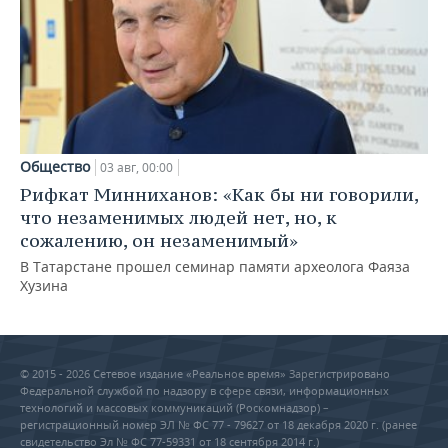
Общество
03 авг, 00:00
Рифкат Минниханов: «Как бы ни говорили,
что незаменимых людей нет, но, к
сожалению, он незаменимый»
В Татарстане прошел семинар памяти археолога Фаяза
Хузина
© 2015 - 2026 Сетевое издание «Реальное время» Зарегистрировано
Федеральной службой по надзору в сфере связи, информационных
технологий и массовых коммуникаций (Роскомнадзор) –
регистрационный номер ЭЛ № ФС 77 - 79627 от 18 декабря 2020 г. (ранее
свидетельство Эл № ФС 77-59331 от 18 сентября 2014 г.)