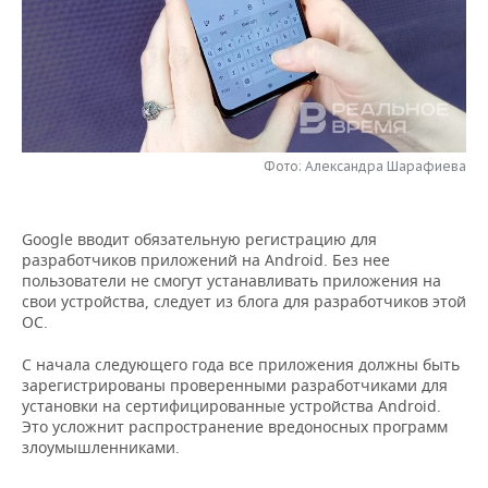
НЕФТЕХИМИЯ
РОЗНИЧНАЯ ТОРГОВЛЯ
НОВОСТИ ТЕХНОЛОГИЙ
МЕРОПРИЯТИЯ
НЕФТЬ
ТРАНСПОРТ
IT
НОВОСТИ МЕРОПРИЯТИЙ
СПОРТ
ОПК
УСЛУГИ
МЕДИА
ВЫЕЗДНАЯ РЕДАКЦИЯ
НОВОСТИ СПОРТА
ОБЩЕСТВО
ЭНЕРГЕТИКА
Фото: Александра Шарафиева
ТЕЛЕКОММУНИКАЦИИ
БИЗНЕС-БРАНЧИ
ФУТБОЛ
НОВОСТИ ОБЩЕСТВА
ФОТОГАЛЕРЕЯ
Google вводит обязательную регистрацию для
ONLINE-КОНФЕРЕНЦИИ
ХОККЕЙ
ВЛАСТЬ
СЮЖЕТЫ
разработчиков приложений на Android. Без нее
пользователи не смогут устанавливать приложения на
ОТКРЫТАЯ ЛЕКЦИЯ
БАСКЕТБОЛ
ИНФРАСТРУКТУРА
СПРАВОЧНИК
свои устройства, следует из блога для разработчиков этой
ОС.
ВОЛЕЙБОЛ
ИСТОРИЯ
СПИСОК ПЕРСОН
ПОЛНАЯ ВЕРСИЯ
С начала следующего года все приложения должны быть
зарегистрированы проверенными разработчиками для
КИБЕРСПОРТ
КУЛЬТУРА
СПИСОК КОМПАНИЙ
установки на сертифицированные устройства Android.
Это усложнит распространение вредоносных программ
ФИГУРНОЕ КАТАНИЕ
МЕДИЦИНА
злоумышленниками.