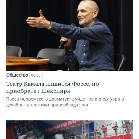
Общество
00:00
Театр Камала лишится Фоссе, но
приобретет Шекспира
Пьеса норвежского драматурга уйдет из репертуара в
декабре: запретили правообладатели