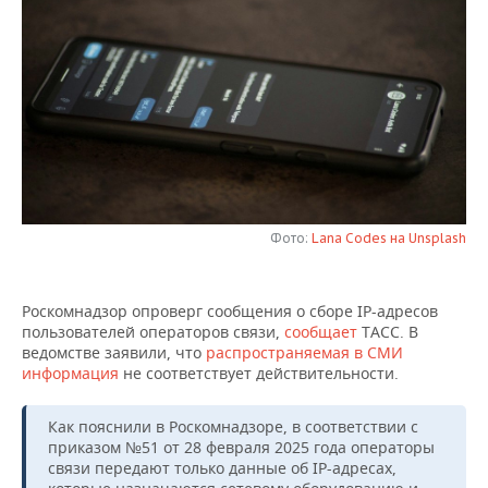
НЕФТЕХИМИЯ
РОЗНИЧНАЯ ТОРГОВЛЯ
НОВОСТИ ТЕХНОЛОГИЙ
МЕРОПРИЯТИЯ
НЕФТЬ
ТРАНСПОРТ
IT
НОВОСТИ МЕРОПРИЯТИЙ
СПОРТ
ОПК
УСЛУГИ
МЕДИА
ВЫЕЗДНАЯ РЕДАКЦИЯ
НОВОСТИ СПОРТА
ОБЩЕСТВО
ЭНЕРГЕТИКА
ТЕЛЕКОММУНИКАЦИИ
БИЗНЕС-БРАНЧИ
ФУТБОЛ
НОВОСТИ ОБЩЕСТВА
ФОТОГАЛЕРЕЯ
ONLINE-КОНФЕРЕНЦИИ
ХОККЕЙ
ВЛАСТЬ
Фото:
Lana Codes на Unsplash
СЮЖЕТЫ
ОТКРЫТАЯ ЛЕКЦИЯ
БАСКЕТБОЛ
ИНФРАСТРУКТУРА
СПРАВОЧНИК
Роскомнадзор опроверг сообщения о сборе IP-адресов
пользователей операторов связи,
сообщает
ТАСС. В
ВОЛЕЙБОЛ
ИСТОРИЯ
СПИСОК ПЕРСОН
ПОЛНАЯ ВЕРСИЯ
ведомстве заявили, что
распространяемая в СМИ
информация
не соответствует действительности.
КИБЕРСПОРТ
КУЛЬТУРА
СПИСОК КОМПАНИЙ
Как пояснили в Роскомнадзоре, в соответствии с
ФИГУРНОЕ КАТАНИЕ
МЕДИЦИНА
приказом №51 от 28 февраля 2025 года операторы
связи передают только данные об IP-адресах,