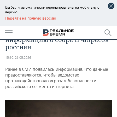
Вы были автоматически перенаправлены на мобильную
версию.
Перейти на полную версию
РЕГИОНЫ
ТЕХНОЛОГИИ
В Роскомнадзоре опровергли
БАШКОРТОСТАН
НОВОСТИ
информацию о сборе IP-адресов
ТАТАРСТАН
АНАЛИТИКА
россиян
УДМУРТИЯ
НОВОСТИ АНАЛИТИКИ
ЭКОНОМИКА
15:10, 26.05.2026
ДЕКЛАРАЦИИ О ДОХОДАХ
НОВОСТИ ЭКОНОМИКИ
ПРОМЫШЛЕННОСТЬ
Ранее в СМИ появилась информация, что данные
предоставляются, чтобы ведомство
КОРОЛИ ГОСЗАКАЗА ПФО
ФИНАНСЫ
НОВОСТИ
НЕДВИЖИМОСТЬ
противодействовало угрозам безопасности
ПРОМЫШЛЕННОСТИ
российского сегмента интернета
ВУЗЫ ТАТАРСТАНА
БАНКИ
НОВОСТИ НЕДВИЖИМОСТИ
АВТО
АГРОПРОМ
КОМУ ПРИНАДЛЕЖАТ
БЮДЖЕТ
НОВОСТИ АВТО
БИЗНЕС
ТОРГОВЫЕ ЦЕНТРЫ
МАШИНОСТРОЕНИЕ
ТАТАРСТАНА
ИНВЕСТИЦИИ
НОВОСТИ БИЗНЕСА
ТЕХНОЛОГИИ