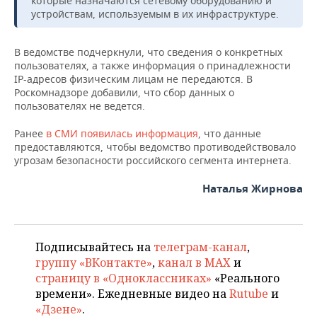
которые назначаются сетевому оборудованию и
ВОДНЫЕ ВИДЫ СПОРТА
ОБРАЗОВАНИЕ
устройствам, используемым в их инфраструктуре.
ХОККЕЙ С МЯЧОМ
ПРОИСШЕСТВИЯ
В ведомстве подчеркнули, что сведения о конкретных
пользователях, а также информация о принадлежности
IP-адресов физическим лицам не передаются. В
Роскомнадзоре добавили, что сбор данных о
пользователях не ведется.
Ранее
в СМИ появилась информация
, что данные
предоставляются, чтобы ведомство противодействовало
угрозам безопасности российского сегмента интернета.
Наталья Жирнова
Подписывайтесь на
телеграм-канал
,
группу «ВКонтакте»
,
канал в MAX
и
страницу в «Одноклассниках»
«Реального
времени». Ежедневные видео на
Rutube
и
«Дзене»
.