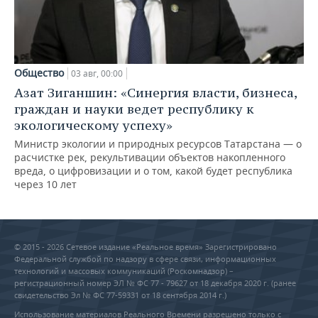
Общество
03 авг, 00:00
Азат Зиганшин: «Синергия власти, бизнеса,
граждан и науки ведет республику к
экологическому успеху»
Министр экологии и природных ресурсов Татарстана — о
расчистке рек, рекультивации объектов накопленного
вреда, о цифровизации и о том, какой будет республика
через 10 лет
© 2015 - 2026 Сетевое издание «Реальное время» Зарегистрировано
Федеральной службой по надзору в сфере связи, информационных
технологий и массовых коммуникаций (Роскомнадзор) –
регистрационный номер ЭЛ № ФС 77 - 79627 от 18 декабря 2020 г. (ранее
свидетельство Эл № ФС 77-59331 от 18 сентября 2014 г.)
Использование материалов Реального Времени разрешено только с