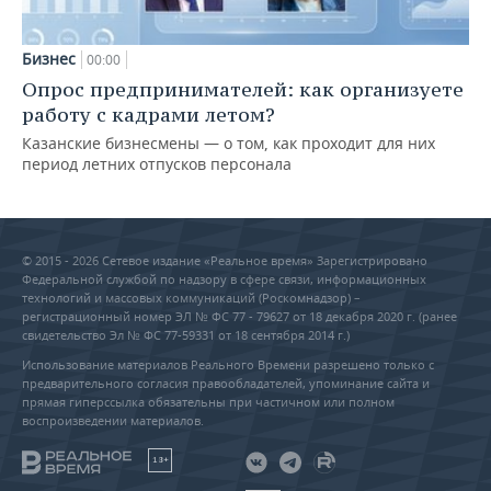
Бизнес
00:00
Опрос предпринимателей: как организуете
работу с кадрами летом?
Казанские бизнесмены — о том, как проходит для них
период летних отпусков персонала
© 2015 - 2026 Сетевое издание «Реальное время» Зарегистрировано
Федеральной службой по надзору в сфере связи, информационных
технологий и массовых коммуникаций (Роскомнадзор) –
регистрационный номер ЭЛ № ФС 77 - 79627 от 18 декабря 2020 г. (ранее
свидетельство Эл № ФС 77-59331 от 18 сентября 2014 г.)
Использование материалов Реального Времени разрешено только с
предварительного согласия правообладателей, упоминание сайта и
прямая гиперссылка обязательны при частичном или полном
воспроизведении материалов.
18+