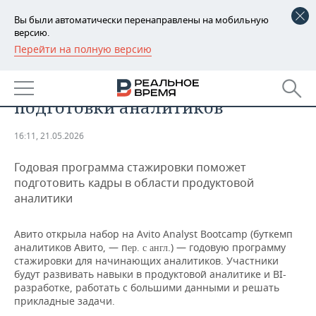
Вы были автоматически перенаправлены на мобильную
версию.
Перейти на полную версию
РЕГИОНЫ
ТЕХНОЛОГИИ
Авито запускает программу
БАШКОРТОСТАН
НОВОСТИ
подготовки аналитиков
ТАТАРСТАН
АНАЛИТИКА
16:11, 21.05.2026
УДМУРТИЯ
НОВОСТИ АНАЛИТИКИ
ЭКОНОМИКА
Годовая программа стажировки поможет
ДЕКЛАРАЦИИ О ДОХОДАХ
НОВОСТИ ЭКОНОМИКИ
ПРОМЫШЛЕННОСТЬ
подготовить кадры в области продуктовой
аналитики
КОРОЛИ ГОСЗАКАЗА ПФО
ФИНАНСЫ
НОВОСТИ
НЕДВИЖИМОСТЬ
ПРОМЫШЛЕННОСТИ
Авито открыла набор на Avito Analyst Bootcamp (буткемп
ВУЗЫ ТАТАРСТАНА
БАНКИ
НОВОСТИ НЕДВИЖИМОСТИ
АВТО
аналитиков Авито, — п
.) — годовую программу
ер. с англ
АГРОПРОМ
стажировки для начинающих аналитиков. Участники
будут развивать навыки в продуктовой аналитике и BI-
КОМУ ПРИНАДЛЕЖАТ
БЮДЖЕТ
НОВОСТИ АВТО
БИЗНЕС
разработке, работать с большими данными и решать
ТОРГОВЫЕ ЦЕНТРЫ
МАШИНОСТРОЕНИЕ
ТАТАРСТАНА
прикладные задачи.
ИНВЕСТИЦИИ
НОВОСТИ БИЗНЕСА
ТЕХНОЛОГИИ