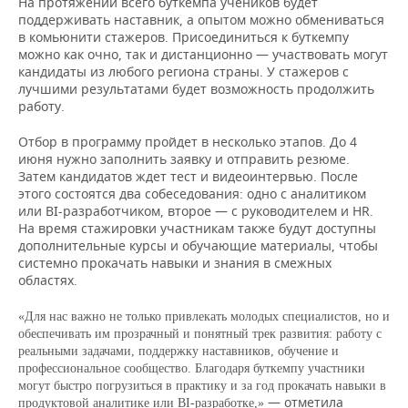
На протяжении всего буткемпа учеников будет
ВОДНЫЕ ВИДЫ СПОРТА
ОБРАЗОВАНИЕ
поддерживать наставник, а опытом можно обмениваться
в комьюнити стажеров. Присоединиться к буткемпу
ХОККЕЙ С МЯЧОМ
ПРОИСШЕСТВИЯ
можно как очно, так и дистанционно — участвовать могут
кандидаты из любого региона страны. У стажеров с
лучшими результатами будет возможность продолжить
работу.
Отбор в программу пройдет в несколько этапов. До 4
июня нужно заполнить заявку и отправить резюме.
Затем кандидатов ждет тест и видеоинтервью. После
этого состоятся два собеседования: одно с аналитиком
или BI-разработчиком, второе — с руководителем и HR.
На время стажировки участникам также будут доступны
дополнительные курсы и обучающие материалы, чтобы
системно прокачать навыки и знания в смежных
областях.
«Для нас важно не только привлекать молодых специалистов, но и
обеспечивать им прозрачный и понятный трек развития: работу с
реальными задачами, поддержку наставников, обучение и
профессиональное сообщество. Благодаря буткемпу участники
могут быстро погрузиться в практику и за год прокачать навыки в
— отметила
продуктовой аналитике или BI-разработке,»