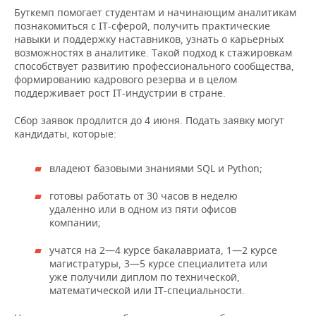
НЕФТЕХИМИЯ
Буткемп помогает студентам и начинающим аналитикам
познакомиться с IT-сферой, получить практические
РОЗНИЧНАЯ ТОРГОВЛЯ
НОВОСТИ ТЕХНОЛОГИЙ
МЕРОПРИЯТИЯ
НЕФТЬ
навыки и поддержку наставников, узнать о карьерных
возможностях в аналитике. Такой подход к стажировкам
ТРАНСПОРТ
IT
НОВОСТИ МЕРОПРИЯТИЙ
СПОРТ
способствует развитию профессионального сообщества,
ОПК
формированию кадрового резерва и в целом
УСЛУГИ
МЕДИА
ВЫЕЗДНАЯ РЕДАКЦИЯ
НОВОСТИ СПОРТА
ОБЩЕСТВО
поддерживает рост IT-индустрии в стране.
ЭНЕРГЕТИКА
Сбор заявок продлится до 4 июня. Подать заявку могут
ТЕЛЕКОММУНИКАЦИИ
БИЗНЕС-БРАНЧИ
ФУТБОЛ
НОВОСТИ ОБЩЕСТВА
ФОТОГАЛЕРЕЯ
кандидаты, которые:
ONLINE-КОНФЕРЕНЦИИ
ХОККЕЙ
ВЛАСТЬ
СЮЖЕТЫ
владеют базовыми знаниями SQL и Python;
ОТКРЫТАЯ ЛЕКЦИЯ
БАСКЕТБОЛ
ИНФРАСТРУКТУРА
СПРАВОЧНИК
готовы работать от 30 часов в неделю
удаленно или в одном из пяти офисов
ВОЛЕЙБОЛ
ИСТОРИЯ
СПИСОК ПЕРСОН
ПОЛНАЯ ВЕРСИЯ
компании;
учатся на 2—4 курсе бакалавриата, 1—2 курсе
КИБЕРСПОРТ
КУЛЬТУРА
СПИСОК КОМПАНИЙ
магистратуры, 3—5 курсе специалитета или
уже получили диплом по технической,
ФИГУРНОЕ КАТАНИЕ
МЕДИЦИНА
математической или IT-специальности.