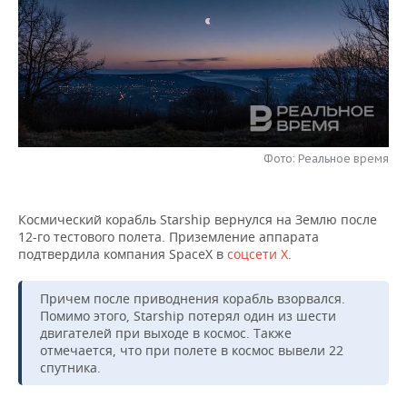
НЕФТЕХИМИЯ
РОЗНИЧНАЯ ТОРГОВЛЯ
НОВОСТИ ТЕХНОЛОГИЙ
МЕРОПРИЯТИЯ
НЕФТЬ
ТРАНСПОРТ
IT
НОВОСТИ МЕРОПРИЯТИЙ
СПОРТ
ОПК
УСЛУГИ
МЕДИА
ВЫЕЗДНАЯ РЕДАКЦИЯ
НОВОСТИ СПОРТА
ОБЩЕСТВО
ЭНЕРГЕТИКА
ТЕЛЕКОММУНИКАЦИИ
БИЗНЕС-БРАНЧИ
ФУТБОЛ
НОВОСТИ ОБЩЕСТВА
ФОТОГАЛЕРЕЯ
Фото: Реальное время
ONLINE-КОНФЕРЕНЦИИ
ХОККЕЙ
ВЛАСТЬ
СЮЖЕТЫ
Космический корабль Starship вернулся на Землю после
12-го тестового полета. Приземление аппарата
ОТКРЫТАЯ ЛЕКЦИЯ
БАСКЕТБОЛ
ИНФРАСТРУКТУРА
СПРАВОЧНИК
подтвердила компания SpaceX в
соцсети Х
.
ВОЛЕЙБОЛ
ИСТОРИЯ
СПИСОК ПЕРСОН
ПОЛНАЯ ВЕРСИЯ
Причем после приводнения корабль взорвался.
Помимо этого, Starship потерял один из шести
КИБЕРСПОРТ
КУЛЬТУРА
СПИСОК КОМПАНИЙ
двигателей при выходе в космос. Также
отмечается, что при полете в космос вывели 22
ФИГУРНОЕ КАТАНИЕ
МЕДИЦИНА
спутника.