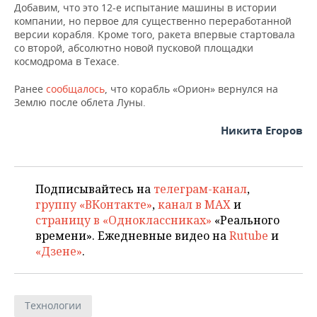
ВОДНЫЕ ВИДЫ СПОРТА
ОБРАЗОВАНИЕ
Добавим, что это 12-е испытание машины в истории
компании, но первое для существенно переработанной
версии корабля. Кроме того, ракета впервые стартовала
ХОККЕЙ С МЯЧОМ
ПРОИСШЕСТВИЯ
со второй, абсолютно новой пусковой площадки
космодрома в Техасе.
Ранее
сообщалось
, что корабль «Орион» вернулся на
Землю после облета Луны.
Никита Егоров
Подписывайтесь на
телеграм-канал
,
группу «ВКонтакте»
,
канал в MAX
и
страницу в «Одноклассниках»
«Реального
времени». Ежедневные видео на
Rutube
и
«Дзене»
.
Технологии