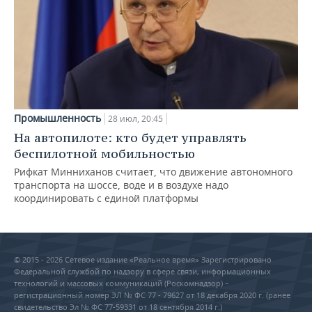
Промышленность
28 июл, 20:45
На автопилоте: кто будет управлять
беспилотной мобильностью
Рифкат Минниханов считает, что движение автономного
транспорта на шоссе, воде и в воздухе надо
координировать с единой платформы
© 2015 - 2026 Сетевое издание «Реальное время» Зарегистрировано
Федеральной службой по надзору в сфере связи, информационных
технологий и массовых коммуникаций (Роскомнадзор) –
регистрационный номер ЭЛ № ФС 77 - 79627 от 18 декабря 2020 г. (ранее
свидетельство Эл № ФС 77-59331 от 18 сентября 2014 г.)