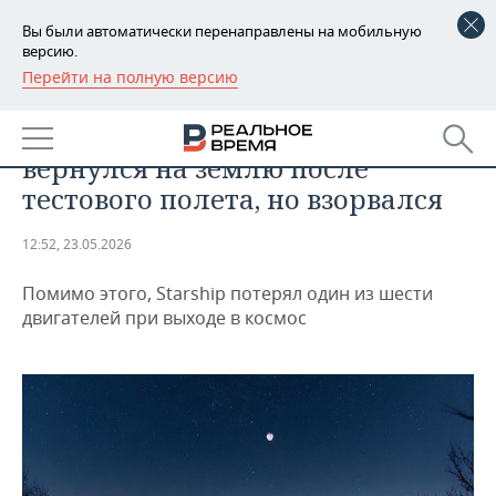
Вы были автоматически перенаправлены на мобильную
версию.
Перейти на полную версию
РЕГИОНЫ
ТЕХНОЛОГИИ
Космический корабль Starship
БАШКОРТОСТАН
НОВОСТИ
вернулся на землю после
ТАТАРСТАН
АНАЛИТИКА
тестового полета, но взорвался
УДМУРТИЯ
НОВОСТИ АНАЛИТИКИ
ЭКОНОМИКА
12:52, 23.05.2026
ДЕКЛАРАЦИИ О ДОХОДАХ
НОВОСТИ ЭКОНОМИКИ
ПРОМЫШЛЕННОСТЬ
Помимо этого, Starship потерял один из шести
двигателей при выходе в космос
КОРОЛИ ГОСЗАКАЗА ПФО
ФИНАНСЫ
НОВОСТИ
НЕДВИЖИМОСТЬ
ПРОМЫШЛЕННОСТИ
ВУЗЫ ТАТАРСТАНА
БАНКИ
НОВОСТИ НЕДВИЖИМОСТИ
АВТО
АГРОПРОМ
КОМУ ПРИНАДЛЕЖАТ
БЮДЖЕТ
НОВОСТИ АВТО
БИЗНЕС
ТОРГОВЫЕ ЦЕНТРЫ
МАШИНОСТРОЕНИЕ
ТАТАРСТАНА
ИНВЕСТИЦИИ
НОВОСТИ БИЗНЕСА
ТЕХНОЛОГИИ