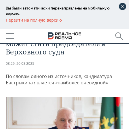
Вы были автоматически перенаправлены на мобильную
версию.
Перейти на полную версию
РЕГИОНЫ
ОБЩЕСТВО
Глава Следкома Бастрыкин
БАШКОРТОСТАН
НОВОСТИ
может стать председателем
ТАТАРСТАН
АНАЛИТИКА
Верховного суда
УДМУРТИЯ
НОВОСТИ АНАЛИТИКИ
ЭКОНОМИКА
08:29, 20.08.2025
ДЕКЛАРАЦИИ О ДОХОДАХ
НОВОСТИ ЭКОНОМИКИ
ПРОМЫШЛЕННОСТЬ
По словам одного из источников, кандидатура
Бастрыкина является «наиболее очевидной»
КОРОЛИ ГОСЗАКАЗА ПФО
ФИНАНСЫ
НОВОСТИ
НЕДВИЖИМОСТЬ
ПРОМЫШЛЕННОСТИ
ВУЗЫ ТАТАРСТАНА
БАНКИ
НОВОСТИ НЕДВИЖИМОСТИ
АВТО
АГРОПРОМ
КОМУ ПРИНАДЛЕЖАТ
БЮДЖЕТ
НОВОСТИ АВТО
БИЗНЕС
ТОРГОВЫЕ ЦЕНТРЫ
МАШИНОСТРОЕНИЕ
ТАТАРСТАНА
ИНВЕСТИЦИИ
НОВОСТИ БИЗНЕСА
ТЕХНОЛОГИИ