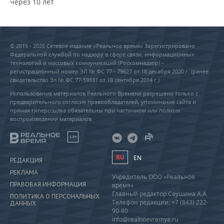
через 10 лет
© 2015 - 2026 Сетевое издание «Реальное время» Зарегистрировано
Федеральной службой по надзору в сфере связи, информационных
технологий и массовых коммуникаций (Роскомнадзор) –
регистрационный номер ЭЛ № ФС 77 - 79627 от 18 декабря 2020 г. (ранее
свидетельство Эл № ФС 77-59331 от 18 сентября 2014 г.)
Использование материалов Реального Времени разрешено только с
предварительного согласия правообладателей, упоминание сайта и
прямая гиперссылка обязательны при частичном или полном
воспроизведении материалов.
18+
RU
EN
РЕДАКЦИЯ
РЕКЛАМА
Учредитель ООО «Реальное
ПРАВОВАЯ ИНФОРМАЦИЯ
время»
Главный редактор Саушина А.А.
ПОЛИТИКА О ПЕРСОНАЛЬНЫХ
Телефон редакции: +7 (843) 222-
ДАННЫХ
90-80
info@realnoevremya.ru