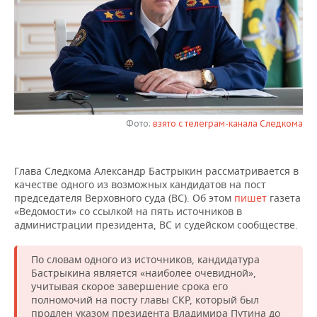
НЕФТЕХИМИЯ
РОЗНИЧНАЯ ТОРГОВЛЯ
НОВОСТИ ТЕХНОЛОГИЙ
МЕРОПРИЯТИЯ
НЕФТЬ
ТРАНСПОРТ
IT
НОВОСТИ МЕРОПРИЯТИЙ
СПОРТ
ОПК
УСЛУГИ
МЕДИА
ВЫЕЗДНАЯ РЕДАКЦИЯ
НОВОСТИ СПОРТА
ОБЩЕСТВО
ЭНЕРГЕТИКА
ТЕЛЕКОММУНИКАЦИИ
БИЗНЕС-БРАНЧИ
ФУТБОЛ
НОВОСТИ ОБЩЕСТВА
ФОТОГАЛЕРЕЯ
Фото:
взято с телеграм-канала Следкома
ONLINE-КОНФЕРЕНЦИИ
ХОККЕЙ
ВЛАСТЬ
СЮЖЕТЫ
Глава Следкома Александр Бастрыкин рассматривается в
качестве одного из возможных кандидатов на пост
ОТКРЫТАЯ ЛЕКЦИЯ
БАСКЕТБОЛ
ИНФРАСТРУКТУРА
СПРАВОЧНИК
председателя Верховного суда (ВС). Об этом
пишет
газета
«Ведомости» со ссылкой на пять источников в
ВОЛЕЙБОЛ
ИСТОРИЯ
СПИСОК ПЕРСОН
ПОЛНАЯ ВЕРСИЯ
администрации президента, ВС и судейском сообществе.
КИБЕРСПОРТ
КУЛЬТУРА
СПИСОК КОМПАНИЙ
По словам одного из источников, кандидатура
Бастрыкина является «наиболее очевидной»,
ФИГУРНОЕ КАТАНИЕ
МЕДИЦИНА
учитывая скорое завершение срока его
полномочий на посту главы СКР, который был
продлен указом президента Владимира Путина до