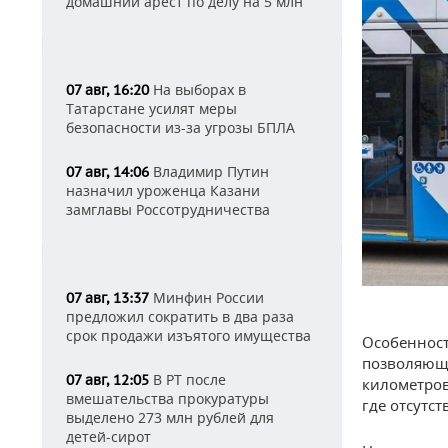
домашний арест по делу на 5 млн
На выборах в
07 авг, 16:20
Татарстане усилят меры
безопасности из-за угрозы БПЛА
Владимир Путин
07 авг, 14:06
назначил уроженца Казани
замглавы Россотрудничества
Минфин России
07 авг, 13:37
предложил сократить в два раза
срок продажи изъятого имущества
Особенност
позволяющи
В РТ после
07 авг, 12:05
километров
вмешательства прокуратуры
где отсутст
выделено 273 млн рублей для
детей-сирот