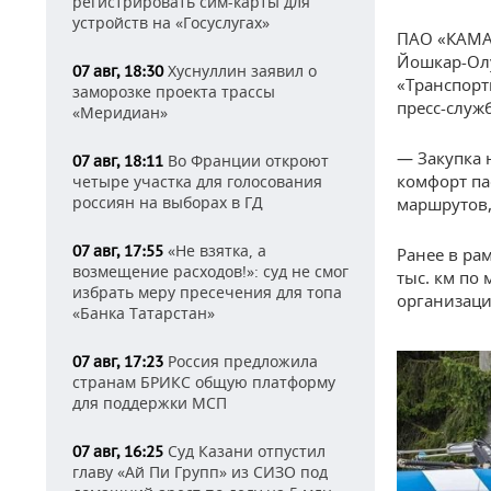
регистрировать сим-карты для
устройств на «Госуслугах»
ПАО «КАМАЗ
Йошкар-Олу
Хуснуллин заявил о
07 авг, 18:30
«Транспорт
заморозке проекта трассы
пресс-служ
«Меридиан»
— Закупка 
Во Франции откроют
07 авг, 18:11
комфорт па
четыре участка для голосования
россиян на выборах в ГД
маршрутов,
«Не взятка, а
07 авг, 17:55
Ранее в ра
возмещение расходов!»: суд не смог
тыс. км по
избрать меру пресечения для топа
организаци
«Банка Татарстан»
Россия предложила
07 авг, 17:23
странам БРИКС общую платформу
для поддержки МСП
Суд Казани отпустил
07 авг, 16:25
главу «Ай Пи Групп» из СИЗО под