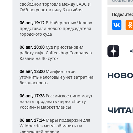
Общество
свободной торговле между ЕАЭС и
ОАЭ вступает в силу 6 октября
Поделитес
В Набережных Челнах
06 авг, 19:12
представили нового председателя
городского суда
Суд приостановил
06 авг, 18:08
«
работу кафе Coffeeshop Company в
Казани на 30 суток
Минфин готов
06 авг, 18:00
НОВО
уточнить налоговый учет затрат на
безопасность
Российское вино могут
06 авг, 17:28
начать продавать через «Почту
России» и маркетплейсы
ЧИТА
Меры поддержки для
06 авг, 17:14
Wildberries могут объявить на
следующей неделе