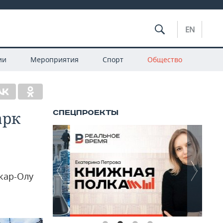
EN
ии
Мероприятия
Спорт
Общество
арк
кар-Олу