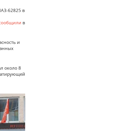
МАЗ-62825 в
сообщили
в
асность и
ванных
л около 8
луатирующей