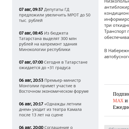
Низкополь
антиблокир
Депутаты ГД
07 авг, 09:37
кондициони
предложили увеличить МРОТ до 50
информиров
тыс. рублей
три откидн
Транспорт 
Из бюджета
07 авг, 08:45
обеспечива
Татарстана выделят 300 млн
рублей на капремонт здания
Минэкологии республики
В Набереж
автобусног
Сегодня в Татарстане
07 авг, 07:00
ожидается до +31 градуса
Премьер-министр
06 авг, 20:53
Монголии примет участие в
Восточном экономическом форуме
Подпи
MAX
и
«Однажды летним
06 авг, 20:17
Ежедн
днем» уходит из театра Камала
после 13 лет на сцене
Соглашение о
06 авг, 20:00