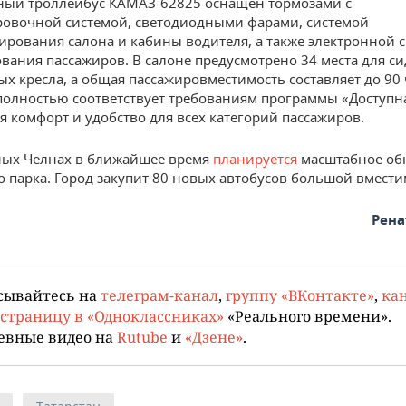
ный троллейбус КАМАЗ-62825 оснащен тормозами с
овочной системой, светодиодными фарами, системой
рования салона и кабины водителя, а также электронной 
ания пассажиров. В салоне предусмотрено 34 места для си
ых кресла, а общая пассажировместимость составляет до 90 
полностью соответствует требованиям программы «Доступна
я комфорт и удобство для всех категорий пассажиров.
ных Челнах в ближайшее время
планируется
масштабное об
о парка. Город закупит 80 новых автобусов большой вмести
Рена
сывайтесь на
телеграм-канал
,
группу «ВКонтакте»
,
кан
страницу в «Одноклассниках»
«Реального времени».
евные видео на
Rutube
и
«Дзене»
.