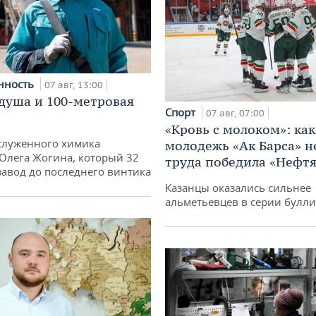
нность
07 авг, 13:00
душа и 100-метровая
Спорт
07 авг, 07:00
«Кровь с молоком»: как
служенного химика
молодежь «Ак Барса» н
 Олега Жогина, который 32
труда победила «Нефт
 завод до последнего винтика
Казанцы оказались сильнее
альметьевцев в серии булл