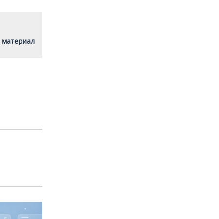
 материал