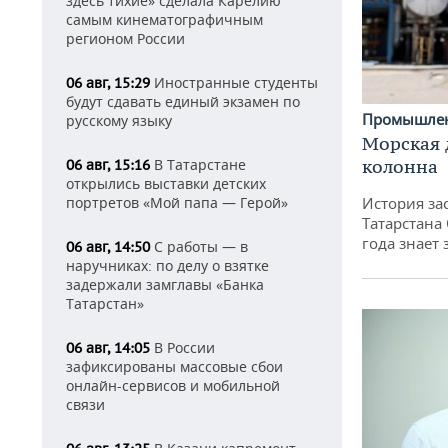
здесь тихие» сделала Карелию
самым кинематографичным
регионом России
Иностранные студенты
06 авг, 15:29
будут сдавать единый экзамен по
Промышле
русскому языку
Морская 
В Татарстане
колонна
06 авг, 15:16
открылись выставки детских
портретов «Мой папа — Герой»
История за
Татарстана
года знает
С работы — в
06 авг, 14:50
наручниках: по делу о взятке
задержали замглавы «Банка
Татарстан»
В России
06 авг, 14:05
зафиксированы массовые сбои
онлайн-сервисов и мобильной
связи