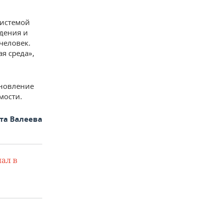
системой
дения и
человек.
я среда»,
новление
мости.
та Валеева
ал в