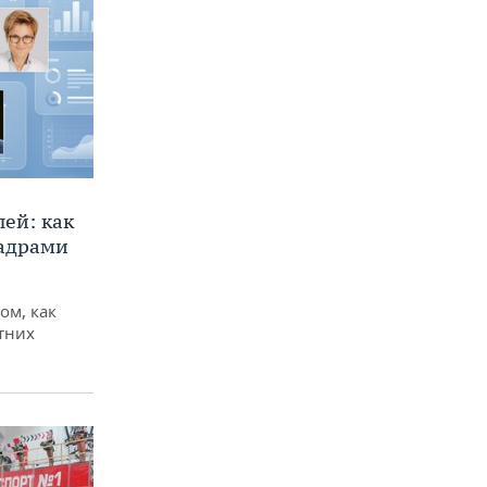
ей: как
кадрами
ом, как
тних