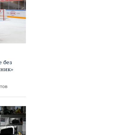
е без
яник»
итов