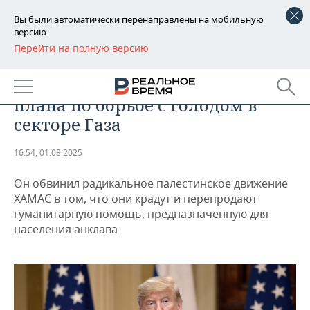
Вы были автоматически перенаправлены на мобильную
версию.
Перейти на полную версию
РЕГИОНЫ
ОБЩЕСТВО
Трамп заявил о разработке
БАШКОРТОСТАН
НОВОСТИ
плана по борьбе с голодом в
ТАТАРСТАН
АНАЛИТИКА
секторе Газа
УДМУРТИЯ
НОВОСТИ АНАЛИТИКИ
ЭКОНОМИКА
16:54, 01.08.2025
ДЕКЛАРАЦИИ О ДОХОДАХ
НОВОСТИ ЭКОНОМИКИ
ПРОМЫШЛЕННОСТЬ
Он обвинил радикальное палестинское движение
ХАМАС в том, что они крадут и перепродают
КОРОЛИ ГОСЗАКАЗА ПФО
ФИНАНСЫ
НОВОСТИ
НЕДВИЖИМОСТЬ
гуманитарную помощь, предназначенную для
ПРОМЫШЛЕННОСТИ
населения анклава
ВУЗЫ ТАТАРСТАНА
БАНКИ
НОВОСТИ НЕДВИЖИМОСТИ
АВТО
АГРОПРОМ
КОМУ ПРИНАДЛЕЖАТ
БЮДЖЕТ
НОВОСТИ АВТО
БИЗНЕС
ТОРГОВЫЕ ЦЕНТРЫ
МАШИНОСТРОЕНИЕ
ТАТАРСТАНА
ИНВЕСТИЦИИ
НОВОСТИ БИЗНЕСА
ТЕХНОЛОГИИ