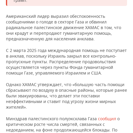
Трамп.
ВОДНЫЕ ВИДЫ СПОРТА
ОБРАЗОВАНИЕ
ХОККЕЙ С МЯЧОМ
ПРОИСШЕСТВИЯ
Американский лидер выразил обеспокоенность
сообщениями о голоде в секторе Газа и обвинил
радикальное палестинское движение ХАМАС в том, что
они крадут и перепродают гуманитарную помощь,
предназначенную для населения анклава.
С 2 марта 2025 года международная помощь не поступает
в анклав, поскольку Израиль закрыл все контрольно-
пропускные пункты. Распределение продовольствия
осуществляется через пункты Фонда гуманитарной
помощи Газе, управляемого Израилем и США.
Однако ХАМАС утверждает, что «большую часть помощи
сбрасывают по воздуху в опасные районы, которые ранее
были эвакуированы, что делает эти поставки
неэффективными и ставит под угрозу жизни мирных
жителей».
Минздрав палестинского полуэксклава Газа
сообщил
о
критическом росте числа смертей, связанных с
недоеданием, на фоне продолжающейся блокады. По