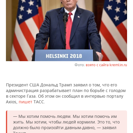
НЕФТЕХИМИЯ
РОЗНИЧНАЯ ТОРГОВЛЯ
НОВОСТИ ТЕХНОЛОГИЙ
МЕРОПРИЯТИЯ
НЕФТЬ
ТРАНСПОРТ
IT
НОВОСТИ МЕРОПРИЯТИЙ
СПОРТ
ОПК
УСЛУГИ
МЕДИА
ВЫЕЗДНАЯ РЕДАКЦИЯ
НОВОСТИ СПОРТА
ОБЩЕСТВО
ЭНЕРГЕТИКА
ТЕЛЕКОММУНИКАЦИИ
БИЗНЕС-БРАНЧИ
ФУТБОЛ
НОВОСТИ ОБЩЕСТВА
ФОТОГАЛЕРЕЯ
ONLINE-КОНФЕРЕНЦИИ
ХОККЕЙ
ВЛАСТЬ
Фото:
взято с сайта kremlin.ru
СЮЖЕТЫ
ОТКРЫТАЯ ЛЕКЦИЯ
БАСКЕТБОЛ
ИНФРАСТРУКТУРА
СПРАВОЧНИК
Президент США Дональд Трамп заявил о том, что его
администрация разрабатывает план по борьбе с голодом
ВОЛЕЙБОЛ
ИСТОРИЯ
СПИСОК ПЕРСОН
ПОЛНАЯ ВЕРСИЯ
в секторе Газа. Об этом он сообщил в интервью порталу
Axios,
пишет
ТАСС.
КИБЕРСПОРТ
КУЛЬТУРА
СПИСОК КОМПАНИЙ
— Мы хотим помочь людям. Мы хотим помочь им
ФИГУРНОЕ КАТАНИЕ
МЕДИЦИНА
жить. Мы хотим, чтобы людей кормили. Это то, что
должно было произойти давным-давно, — заявил