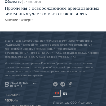
Общество
07 авг, 00:00
Проблемы с освобождением арендованных
земельных участков: что важно знать
Мнение эксперта
© 2015 - 2026 Сетевое издание «Реальное время» Зарегистрировано
Федеральной службой по надзору в сфере связи, информационных
технологий и массовых коммуникаций (Роскомнадзор) –
регистрационный номер ЭЛ № ФС 77 - 79627 от 18 декабря 2020 г. (ранее
свидетельство Эл № ФС 77-59331 от 18 сентября 2014 г.)
Использование материалов Реального Времени разрешено только с
предварительного согласия правообладателей, упоминание сайта и
прямая гиперссылка обязательны при частичном или полном
воспроизведении материалов.
18+
RU
EN
РЕДАКЦИЯ
РЕКЛАМА
Учредитель ООО «Реальное