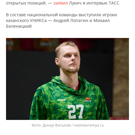
ВОДНЫЕ ВИДЫ СПОРТА
ОБРАЗОВАНИЕ
открытых позиций, —
заявил
Лукич в интервью ТАСС.
В составе национальной команды выступили игроки
ХОККЕЙ С МЯЧОМ
ПРОИСШЕСТВИЯ
казанского УНИКСа — Андрей Лопатин и Михаил
Беленицкий.
Динар Фатыхов / realnoevremya.ru