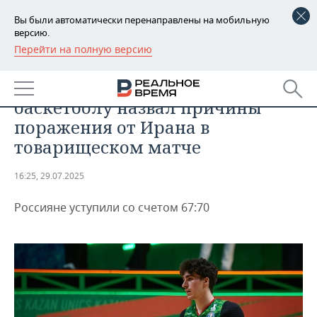
Вы были автоматически перенаправлены на мобильную
версию.
Перейти на полную версию
РЕГИОНЫ
СПОРТ
Тренер сборной России по
БАШКОРТОСТАН
НОВОСТИ
баскетболу назвал причины
ТАТАРСТАН
АНАЛИТИКА
поражения от Ирана в
товарищеском матче
УДМУРТИЯ
НОВОСТИ АНАЛИТИКИ
ЭКОНОМИКА
16:25, 29.07.2025
ДЕКЛАРАЦИИ О ДОХОДАХ
НОВОСТИ ЭКОНОМИКИ
ПРОМЫШЛЕННОСТЬ
Россияне уступили со счетом 67:70
КОРОЛИ ГОСЗАКАЗА ПФО
ФИНАНСЫ
НОВОСТИ
НЕДВИЖИМОСТЬ
ПРОМЫШЛЕННОСТИ
ВУЗЫ ТАТАРСТАНА
БАНКИ
НОВОСТИ НЕДВИЖИМОСТИ
АВТО
АГРОПРОМ
КОМУ ПРИНАДЛЕЖАТ
БЮДЖЕТ
НОВОСТИ АВТО
БИЗНЕС
ТОРГОВЫЕ ЦЕНТРЫ
МАШИНОСТРОЕНИЕ
ТАТАРСТАНА
ИНВЕСТИЦИИ
НОВОСТИ БИЗНЕСА
ТЕХНОЛОГИИ