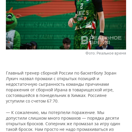
НЕФТЕХИМИЯ
РОЗНИЧНАЯ ТОРГОВЛЯ
НОВОСТИ ТЕХНОЛОГИЙ
МЕРОПРИЯТИЯ
НЕФТЬ
ТРАНСПОРТ
IT
НОВОСТИ МЕРОПРИЯТИЙ
СПОРТ
ОПК
УСЛУГИ
МЕДИА
ВЫЕЗДНАЯ РЕДАКЦИЯ
НОВОСТИ СПОРТА
ОБЩЕСТВО
ЭНЕРГЕТИКА
ТЕЛЕКОММУНИКАЦИИ
БИЗНЕС-БРАНЧИ
ФУТБОЛ
НОВОСТИ ОБЩЕСТВА
ФОТОГАЛЕРЕЯ
Фото: Реальное время
ONLINE-КОНФЕРЕНЦИИ
ХОККЕЙ
ВЛАСТЬ
СЮЖЕТЫ
Главный тренер сборной России по баскетболу Зоран
Лукич назвал промахи с открытых позиций и
ОТКРЫТАЯ ЛЕКЦИЯ
БАСКЕТБОЛ
ИНФРАСТРУКТУРА
СПРАВОЧНИК
недостаточную сыгранность команды причинами
поражения от сборной Ирана в товарищеской игре,
ВОЛЕЙБОЛ
ИСТОРИЯ
СПИСОК ПЕРСОН
ПОЛНАЯ ВЕРСИЯ
состоявшейся в понедельник в Химках. Россияне
уступили со счетом 67:70.
КИБЕРСПОРТ
КУЛЬТУРА
СПИСОК КОМПАНИЙ
— К сожалению, мы потерпели поражение. Мы
допустили слишком много промахов — порядка десяти
ФИГУРНОЕ КАТАНИЕ
МЕДИЦИНА
открытых бросков. Соперник же промазал за игру один
такой бросок. Нам просто не надо промахиваться из