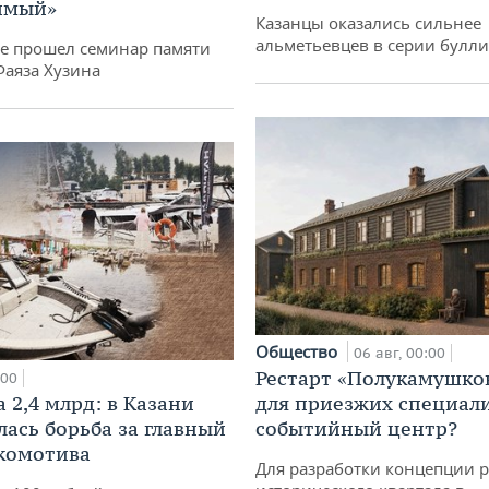
имый»
Казанцы оказались сильнее
альметьевцев в серии булл
не прошел семинар памяти
Фаяза Хузина
Общество
06 авг, 00:00
Рестарт «Полукамушко
:00
 2,4 млрд: в Казани
для приезжих специал
лась борьба за главный
событийный центр?
комотива
Для разработки концепции 