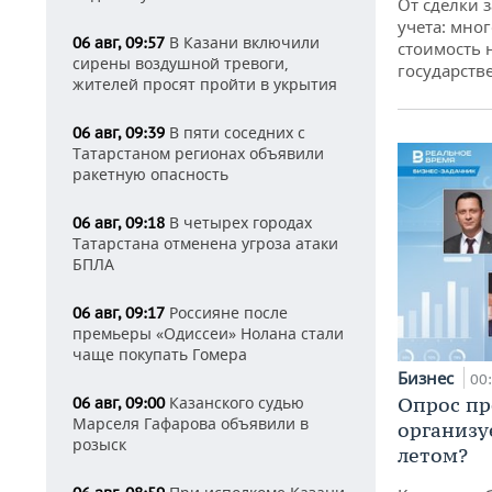
От сделки з
учета: мног
В Казани включили
06 авг, 09:57
стоимость
сирены воздушной тревоги,
государств
жителей просят пройти в укрытия
В пяти соседних с
06 авг, 09:39
Татарстаном регионах объявили
ракетную опасность
В четырех городах
06 авг, 09:18
Татарстана отменена угроза атаки
БПЛА
Россияне после
06 авг, 09:17
премьеры «Одиссеи» Нолана стали
чаще покупать Гомера
Бизнес
00
Казанского судью
Опрос пр
06 авг, 09:00
Марселя Гафарова объявили в
организу
розыск
летом?