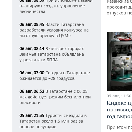
При исполкоме Казани
06 авг, 08:59
Казанские 
планируют создать управление
проходит д
лесничества
отпусков п
Власти Татарстана
06 авг, 08:45
разработали условия конкурса на
льготную аренду в ЦУМе
В четырех городах
06 авг, 08:14
Закамья Татарстана объявлена
угроза атаки БПЛА
Сегодня в Татарстане
06 авг, 07:00
ожидается до +28 градусов
В Татарстане с 06.05
06 авг, 06:52
05 авг, 14:30
мск действует режим беспилотной
Индекс 
опасности
производ
Туристы съездили в
05 авг, 21:35
год вырос
Татарстан около 1,5 млн раз за
первое полугодие
При этом п