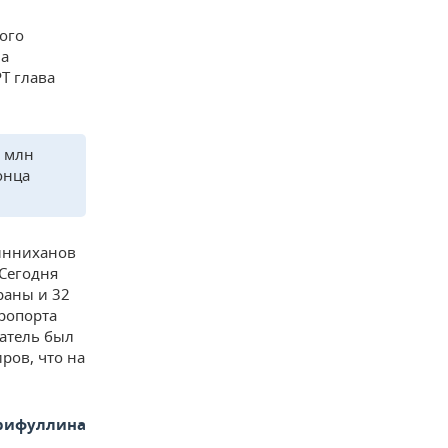
ого
на
Т глава
7 млн
онца
Минниханов
 Сегодня
раны и 32
ропорта
затель был
ров, что на
арифуллина