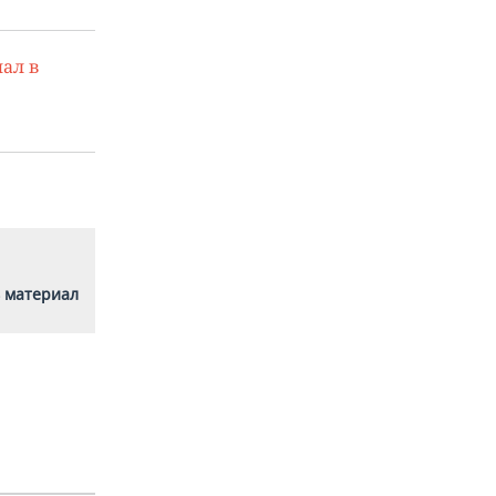
ал в
 материал