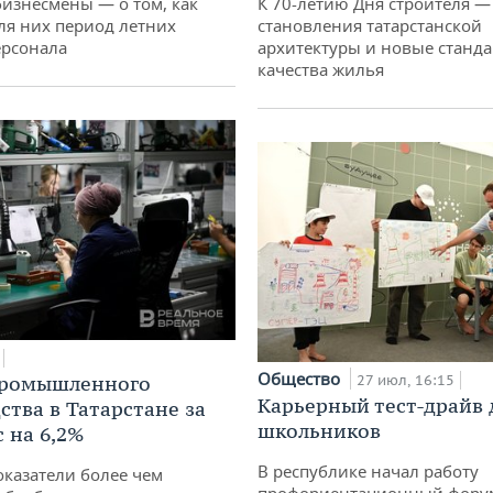
бизнесмены — о том, как
К 70-летию Дня строителя —
ля них период летних
становления татарстанской
ерсонала
архитектуры и новые станд
качества жилья
Общество
промышленного
27 июл, 16:15
Карьерный тест-драйв 
ства в Татарстане за
школьников
 на 6,2%
В республике начал работу
оказатели более чем