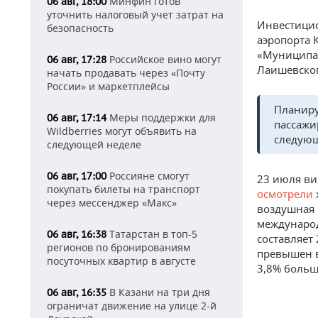
Минфин готов
06 авг, 18:00
уточнить налоговый учет затрат на
Инвестицио
безопасность
аэропорта 
«Муниципал
Российское вино могут
06 авг, 17:28
Лаишевског
начать продавать через «Почту
России» и маркетплейсы
Планиру
Меры поддержки для
06 авг, 17:14
пассажи
Wildberries могут объявить на
следующ
следующей неделе
Россияне смогут
06 авг, 17:00
23 июля ви
покупать билеты на транспорт
осмотрели
через мессенджер «Макс»
воздушная 
международ
Татарстан в топ-5
06 авг, 16:38
составляет 
регионов по бронированиям
превышен в
посуточных квартир в августе
3,8% больш
В Казани на три дня
06 авг, 16:35
ограничат движение на улице 2-й