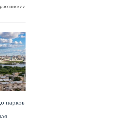
ероссийский
до парков
ная