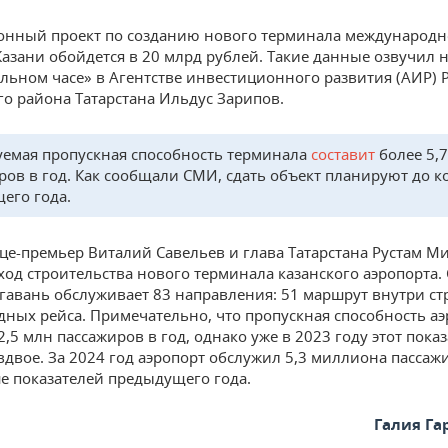
нный проект по созданию нового терминала международн
Казани обойдется в 20 млрд рублей. Такие данные озвучил 
ьном часе» в Агентстве инвестиционного развития (АИР) Р
о района Татарстана Ильдус Зарипов.
емая пропускная способность терминала
составит
более 5,
ров в год. Как сообщали СМИ, сдать объект планируют до к
его года.
це-премьер Виталий Савельев и глава Татарстана Рустам 
ход строительства нового терминала казанского аэропорта.
гавань обслуживает 83 направления: 51 маршрут внутри ст
ных рейса. Примечательно, что пропускная способность аэ
2,5 млн пассажиров в год, однако уже в 2023 году этот пока
двое. За 2024 год аэропорт обслужил 5,3 миллиона пассажи
е показателей предыдущего года.
Галия Г