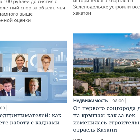
исторического квартала в
а 100 рублей до снятия с
Зеленодольске устроили вс
олетний спор за объект, чья
хакатон
 намного выше
енной оценки
Недвижимость
08:00
От первого соцгорода 
:00
едпринимателей: как
на крышах: как за век
ете работу с кадрами
изменилась строитель
отрасль Казани