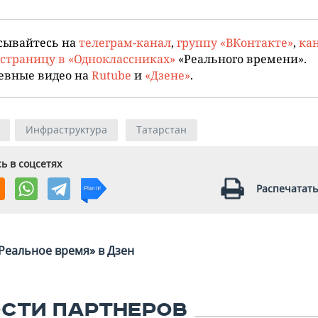
сывайтесь на
телеграм-канал
,
группу «ВКонтакте»
,
кан
страницу в «Одноклассниках»
«Реального времени».
евные видео на
Rutube
и
«Дзене»
.
Инфраструктура
Татарстан
ь в соцсетях
Распечатать
Реальное время» в Дзен
СТИ ПАРТНЕРОВ