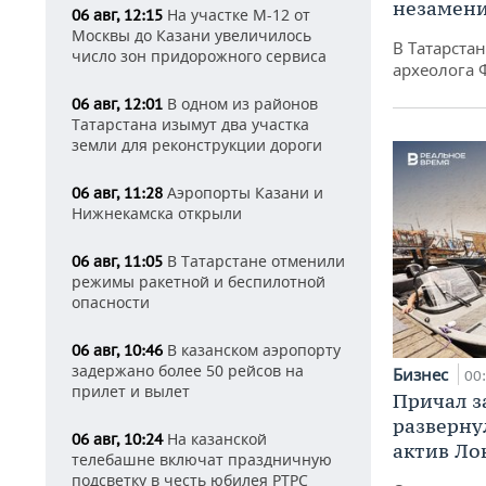
незамен
На участке М-12 от
06 авг, 12:15
Москвы до Казани увеличилось
В Татарста
число зон придорожного сервиса
археолога 
В одном из районов
06 авг, 12:01
Татарстана изымут два участка
земли для реконструкции дороги
Аэропорты Казани и
06 авг, 11:28
Нижнекамска открыли
В Татарстане отменили
06 авг, 11:05
режимы ракетной и беспилотной
опасности
В казанском аэропорту
06 авг, 10:46
задержано более 50 рейсов на
Бизнес
00
прилет и вылет
Причал за
разверну
На казанской
06 авг, 10:24
актив Ло
телебашне включат праздничную
подсветку в честь юбилея РТРС