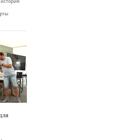
 история
арты
для