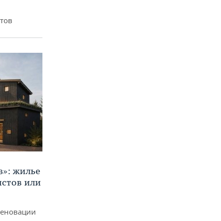
итов
в»: жилье
истов или
реновации