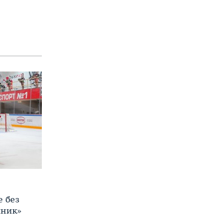
е без
яник»