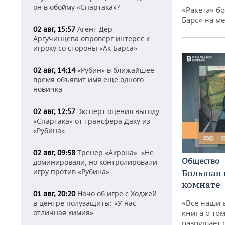
он в обойму «Спартака»?
«Ракета» б
Барс» на ме
Агент Дер-
02 авг, 15:57
Аргучинцева опроверг интерес к
игроку со стороны «Ак Барса»
«Рубин» в ближайшее
02 авг, 14:14
время объявит имя еще одного
новичка
Эксперт оценил выгоду
02 авг, 12:57
«Спартака» от трансфера Даку из
«Рубина»
Тренер «Акрона»: «Не
02 авг, 09:58
Общество
доминировали, но контролировали
игру против «Рубина»
Большая 
комнате
Начо об игре с Ходжей
01 авг, 20:20
«Все наши 
в центре полузащиты: «У нас
книга о том
отличная химия»
разрушает