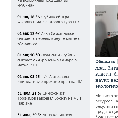
на возможный уход Даку из
«Рубина»
«Рубин» обыграл
01 авг, 16:56
«Акрон» в матче второго тура РПЛ
Илья Самошников
01 авг, 12:47
сыграет с первых минут в матче с
«Акроном»
Казанский «Рубин»
01 авг, 10:30
сыграет с «Акроном» в Самаре в
Общество
матче РПЛ
Азат Зиг
власти, б
ФИФА отозвала
01 авг, 08:23
науки ве
инициативу о продаже прав на ЧМ
экологич
Синхронист
31 июл, 21:37
Министр э
Трофимов завоевал бронзу на ЧЕ в
ресурсов Та
Париже
рекультива
вреда, о ц
Анна Калинская
31 июл, 20:54
будет респу