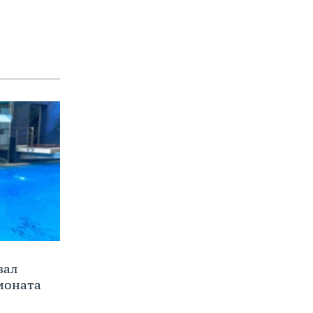
вал
ионата