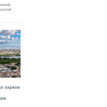
онкой,
олотой
до парков
ная