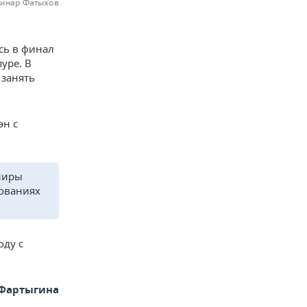
Динар Фатыхов
сь в финал
уре. В
 занять
эн с
рниры
нованиях
оду с
 Фартыгина