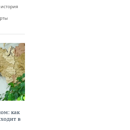
 история
арты
ом: как
ходит в