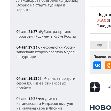
Александрова обыграла колумбийку
Осорио на старте турнира в
Торонто
Подпи
MAX
и
Ежедн
«Рубин» разгромно
04 авг, 21:27
проиграл «Родине» в Кубке России
Спорт
Синхронистки России
04 авг, 19:13
завоевали вторую золотую медаль
на турнире
Поделитес
ХК «Челны» пропустит
04 авг, 16:13
сезон ВХЛ из-за финансовых
«
проблем
Фигуристы
04 авг, 15:32
Кагановская и Некрасов выступят
НОВО
на челленджере в Японии