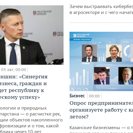
Зачем выстраивать кибербе
в агросекторе и с чего начат
03 авг, 00:00
аншин: «Синергия
изнеса, граждан и
дет республику к
Бизнес
ескому успеху»
00:00
Опрос предпринимател
кологии и природных
организуете работу с 
тарстана — о расчистке рек,
летом?
ции объектов накопленного
ифровизации и о том, какой
Казанские бизнесмены — о т
блика через 10 лет