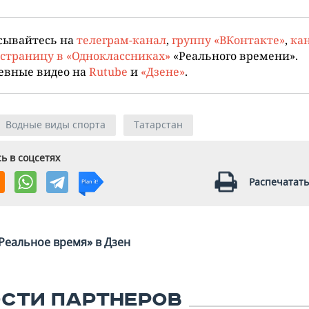
сывайтесь на
телеграм-канал
,
группу «ВКонтакте»
,
кан
страницу в «Одноклассниках»
«Реального времени».
евные видео на
Rutube
и
«Дзене»
.
Водные виды спорта
Татарстан
ь в соцсетях
Распечатать
Реальное время» в Дзен
СТИ ПАРТНЕРОВ