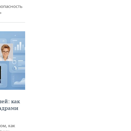
зопасность
ь
ей: как
кадрами
ом, как