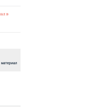
ал в
 материал