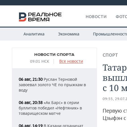
НОВОСТИ
ФОТО
Аналитика
Экономика
Промышленност
НОВОСТИ СПОРТА
СПОРТ
Все новости
09:01 МСК
Тата
вышл
Руслан Терновой
06 авг, 21:30
завоевал золото ЧЕ по прыжкам в
с 10 
воду
09:55, 29.07.
«Ак Барс» в серии
06 авг, 20:38
буллитов победил «Нефтяник» в
Первую с
товарищеском матче
Цзыфэн с
В Казани ограничат
06 авг, 14:19