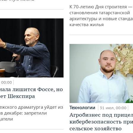
К 70-летию Дня строителя —
становления татарстанской
архитектуры и новые станд
качества жилья
00:00
мала лишится Фоссе, но
ет Шекспира
ежского драматурга уйдет из
Технологии
31 июл, 00:00
 в декабре: запретили
Агробизнес под прицел
датели
кибербезопасность при
сельское хозяйство