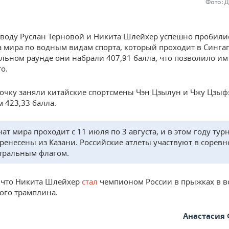
Фото: 
воду Руслан Терновой и Никита Шлейхер успешно пробили
 мира по водным видам спорта, который проходит в Сингап
льном раунде они набрали 407,91 балла, что позволило им
о.
очку заняли китайские спортсмены Чэн Цзылун и Чжу Цзыф
м 423,33 балла.
ат мира проходит с 11 июля по 3 августа, и в этом году ту
ренесены из Казани. Российские атлеты участвуют в сорев
тральным флагом.
 что Никита Шлейхер
стал
чемпионом России в прыжках в в
ого трамплина.
Анастасия