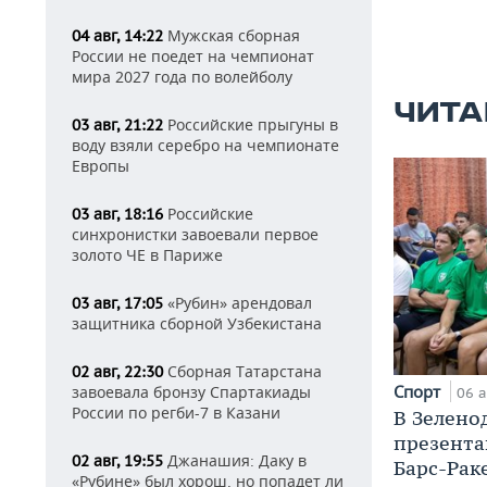
Мужская сборная
04 авг, 14:22
России не поедет на чемпионат
мира 2027 года по волейболу
ЧИТА
Российские прыгуны в
03 авг, 21:22
воду взяли серебро на чемпионате
Европы
Российские
03 авг, 18:16
синхронистки завоевали первое
золото ЧЕ в Париже
«Рубин» арендовал
03 авг, 17:05
защитника сборной Узбекистана
Сборная Татарстана
02 авг, 22:30
Спорт
завоевала бронзу Спартакиады
06 а
России по регби-7 в Казани
В Зелено
презента
Джанашия: Даку в
02 авг, 19:55
Барс-Рак
«Рубине» был хорош, но попадет ли