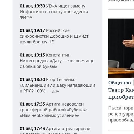
УЕФА ищет замену
01 авг, 19:30
Инфантино на посту президента
ФИФА
Российские
01 авг, 19:17
синхронистки Дорошко и Шмидт
взяли бронзу ЧЕ
Константин
01 авг, 19:15
Нижегородов: «Даку — человечище
с большой буквы»
Егор Тесленко:
01 авг, 18:30
Общество
«Сильнейший ли Даку нападающий
Театр Ка
в РПЛ? 100% — да»
приобрет
Артига недоволен
01 авг, 17:55
Пьеса норв
трансферной работой «Рубина»:
репертуара
«Нам необходимо усиление»
правообла
Артига отреагировал
01 авг, 17:43