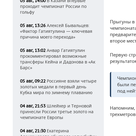
В Казани впервые
05 авг, 14:00
проходит чемпионат России по
гольфу
Прыгуны в 
Алексей Бывальцев:
05 авг, 13:26
чемпионата
«Фактор Гатиятулина — ключевая
предварите
причина моего перехода»
второе мест
Анвар Гатиятулин
05 авг, 13:02
Первую стр
прокомментировал возможные
результато
трансферы Кейна и Дадонова в «Ак
Барс»
Чемпион
Россияне взяли четыре
05 авг, 09:22
были пе
золотых медали в первый день
под ней
Кубка мира по зимнему плаванию
Шлейхер и Терновой
04 авг, 21:53
Напомним,
принесли России третье золото на
трехметров
чемпионате Европы
Екатерина
04 авг, 21:30