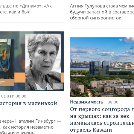
ольше не «Динамо», «Ак
Агния Тулупова стала чемпи
сте, как и был
будучи запасной в составе з
сборной синхронисток
01 авг, 00:00
Недвижимость
история в маленькой
08:00
От первого соцгорода 
на крышах: как за век
вчера» Наталии Гинзбург —
изменилась строитель
, как история незаметно
отрасль Казани
 обычную жизнь