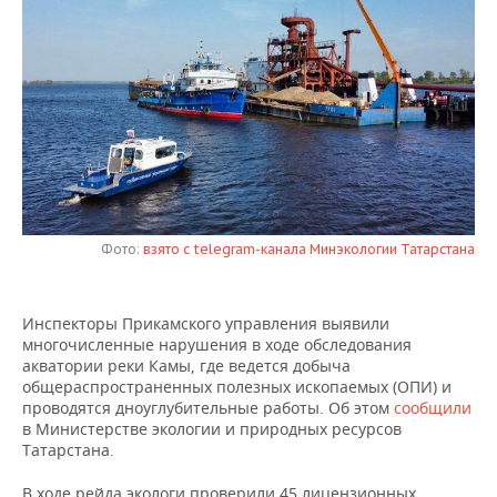
НЕФТЕХИМИЯ
РОЗНИЧНАЯ ТОРГОВЛЯ
НОВОСТИ ТЕХНОЛОГИЙ
МЕРОПРИЯТИЯ
НЕФТЬ
ТРАНСПОРТ
IT
НОВОСТИ МЕРОПРИЯТИЙ
СПОРТ
ОПК
УСЛУГИ
МЕДИА
ВЫЕЗДНАЯ РЕДАКЦИЯ
НОВОСТИ СПОРТА
ОБЩЕСТВО
ЭНЕРГЕТИКА
ТЕЛЕКОММУНИКАЦИИ
БИЗНЕС-БРАНЧИ
ФУТБОЛ
НОВОСТИ ОБЩЕСТВА
ФОТОГАЛЕРЕЯ
ONLINE-КОНФЕРЕНЦИИ
ХОККЕЙ
ВЛАСТЬ
СЮЖЕТЫ
Фото:
взято с telegram-канала Минэкологии Татарстана
ОТКРЫТАЯ ЛЕКЦИЯ
БАСКЕТБОЛ
ИНФРАСТРУКТУРА
СПРАВОЧНИК
Инспекторы Прикамского управления выявили
многочисленные нарушения в ходе обследования
ВОЛЕЙБОЛ
ИСТОРИЯ
СПИСОК ПЕРСОН
ПОЛНАЯ ВЕРСИЯ
акватории реки Камы, где ведется добыча
общераспространенных полезных ископаемых (ОПИ) и
КИБЕРСПОРТ
КУЛЬТУРА
СПИСОК КОМПАНИЙ
проводятся дноуглубительные работы. Об этом
сообщили
в Министерстве экологии и природных ресурсов
ФИГУРНОЕ КАТАНИЕ
МЕДИЦИНА
Татарстана.
В ходе рейда экологи проверили 45 лицензионных