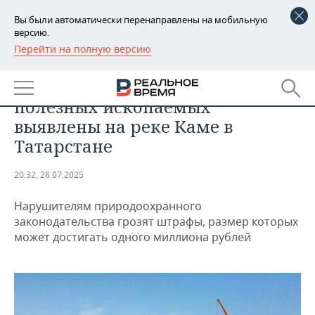
Вы были автоматически перенаправлены на мобильную
версию.
Перейти на полную версию
РЕГИОНЫ
ОБЩЕСТВО
Нарушения при добыче
БАШКОРТОСТАН
НОВОСТИ
полезных ископаемых
ТАТАРСТАН
АНАЛИТИКА
выявлены на реке Каме в
Татарстане
УДМУРТИЯ
НОВОСТИ АНАЛИТИКИ
ЭКОНОМИКА
20:32, 28.07.2025
ДЕКЛАРАЦИИ О ДОХОДАХ
НОВОСТИ ЭКОНОМИКИ
ПРОМЫШЛЕННОСТЬ
Нарушителям природоохранного
КОРОЛИ ГОСЗАКАЗА ПФО
ФИНАНСЫ
НОВОСТИ
НЕДВИЖИМОСТЬ
законодательства грозят штрафы, размер которых
ПРОМЫШЛЕННОСТИ
может достигать одного миллиона рублей
ВУЗЫ ТАТАРСТАНА
БАНКИ
НОВОСТИ НЕДВИЖИМОСТИ
АВТО
АГРОПРОМ
КОМУ ПРИНАДЛЕЖАТ
БЮДЖЕТ
НОВОСТИ АВТО
БИЗНЕС
ТОРГОВЫЕ ЦЕНТРЫ
МАШИНОСТРОЕНИЕ
ТАТАРСТАНА
ИНВЕСТИЦИИ
НОВОСТИ БИЗНЕСА
ТЕХНОЛОГИИ