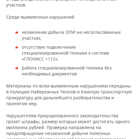
ВОДНЫЕ ВИДЫ СПОРТА
ОБРАЗОВАНИЕ
участков.
ХОККЕЙ С МЯЧОМ
ПРОИСШЕСТВИЯ
Среди выявленных нарушений:
незаконная добыча ОПИ на несогласованных
участках;
отсутствие подключения
специализированной техники к системе
«ГЛОНАСС +112»;
работа специализированной техники без
необходимых документов.
Материалы по всем выявленным нарушениям переданы
в полицию Набережных Челнов и Камскую транспортную
прокуратуру для дальнейшего разбирательства и
принятия мер.
Нарушителям природоохранного законодательства
грозят штрафы, размер которых может достигать одного
миллиона рублей. Проверка направлена на
предотвращение незаконной добычи полезных