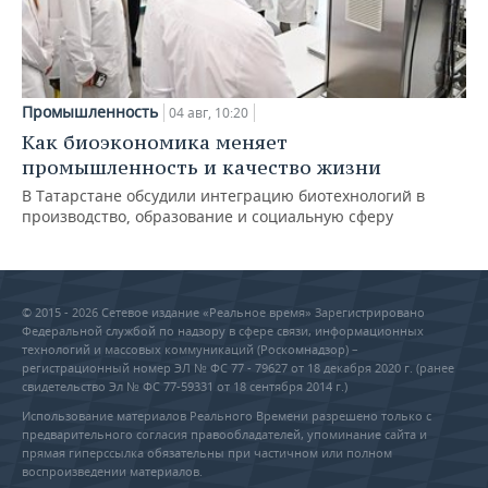
Промышленность
04 авг, 10:20
Как биоэкономика меняет
промышленность и качество жизни
В Татарстане обсудили интеграцию биотехнологий в
производство, образование и социальную сферу
© 2015 - 2026 Сетевое издание «Реальное время» Зарегистрировано
Федеральной службой по надзору в сфере связи, информационных
технологий и массовых коммуникаций (Роскомнадзор) –
регистрационный номер ЭЛ № ФС 77 - 79627 от 18 декабря 2020 г. (ранее
свидетельство Эл № ФС 77-59331 от 18 сентября 2014 г.)
Использование материалов Реального Времени разрешено только с
предварительного согласия правообладателей, упоминание сайта и
прямая гиперссылка обязательны при частичном или полном
воспроизведении материалов.