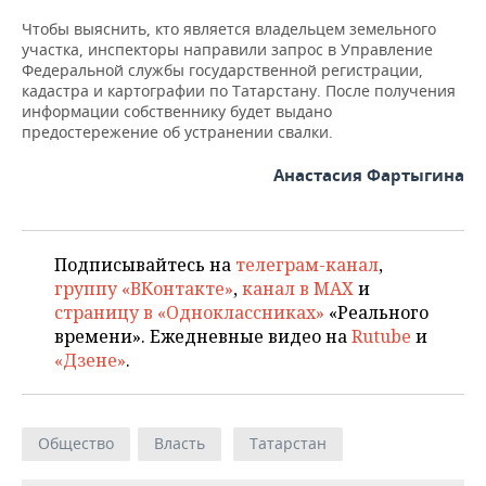
ВОДНЫЕ ВИДЫ СПОРТА
ОБРАЗОВАНИЕ
Чтобы выяснить, кто является владельцем земельного
участка, инспекторы направили запрос в Управление
ХОККЕЙ С МЯЧОМ
ПРОИСШЕСТВИЯ
Федеральной службы государственной регистрации,
кадастра и картографии по Татарстану. После получения
информации собственнику будет выдано
предостережение об устранении свалки.
Анастасия Фартыгина
Подписывайтесь на
телеграм-канал
,
группу «ВКонтакте»
,
канал в MAX
и
страницу в «Одноклассниках»
«Реального
времени». Ежедневные видео на
Rutube
и
«Дзене»
.
Общество
Власть
Татарстан