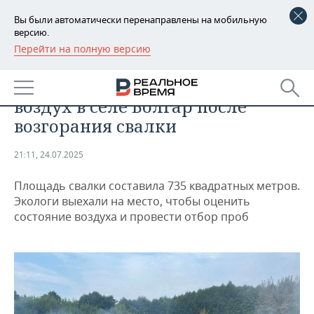
Вы были автоматически перенаправлены на мобильную
версию.
Перейти на полную версию
РЕГИОНЫ
ОБЩЕСТВО
Экологи Татарстана проверили
БАШКОРТОСТАН
НОВОСТИ
воздух в селе Болгар после
ТАТАРСТАН
АНАЛИТИКА
возгорания свалки
УДМУРТИЯ
НОВОСТИ АНАЛИТИКИ
ЭКОНОМИКА
21:11, 24.07.2025
ДЕКЛАРАЦИИ О ДОХОДАХ
НОВОСТИ ЭКОНОМИКИ
ПРОМЫШЛЕННОСТЬ
Площадь свалки составила 735 квадратных метров.
Экологи выехали на место, чтобы оценить
КОРОЛИ ГОСЗАКАЗА ПФО
ФИНАНСЫ
НОВОСТИ
НЕДВИЖИМОСТЬ
состояние воздуха и провести отбор проб
ПРОМЫШЛЕННОСТИ
ВУЗЫ ТАТАРСТАНА
БАНКИ
НОВОСТИ НЕДВИЖИМОСТИ
АВТО
АГРОПРОМ
КОМУ ПРИНАДЛЕЖАТ
БЮДЖЕТ
НОВОСТИ АВТО
БИЗНЕС
ТОРГОВЫЕ ЦЕНТРЫ
МАШИНОСТРОЕНИЕ
ТАТАРСТАНА
ИНВЕСТИЦИИ
НОВОСТИ БИЗНЕСА
ТЕХНОЛОГИИ