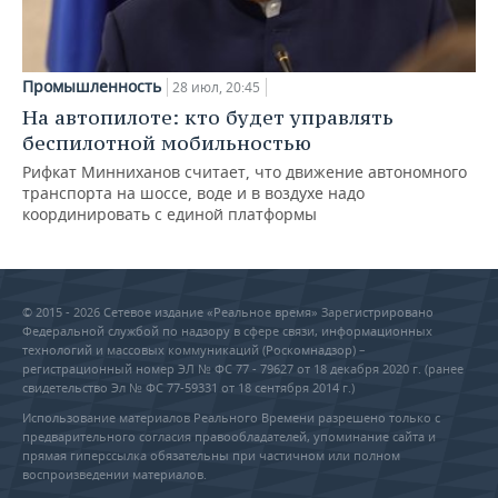
Промышленность
28 июл, 20:45
На автопилоте: кто будет управлять
беспилотной мобильностью
Рифкат Минниханов считает, что движение автономного
транспорта на шоссе, воде и в воздухе надо
координировать с единой платформы
© 2015 - 2026 Сетевое издание «Реальное время» Зарегистрировано
Федеральной службой по надзору в сфере связи, информационных
технологий и массовых коммуникаций (Роскомнадзор) –
регистрационный номер ЭЛ № ФС 77 - 79627 от 18 декабря 2020 г. (ранее
свидетельство Эл № ФС 77-59331 от 18 сентября 2014 г.)
Использование материалов Реального Времени разрешено только с
предварительного согласия правообладателей, упоминание сайта и
прямая гиперссылка обязательны при частичном или полном
воспроизведении материалов.