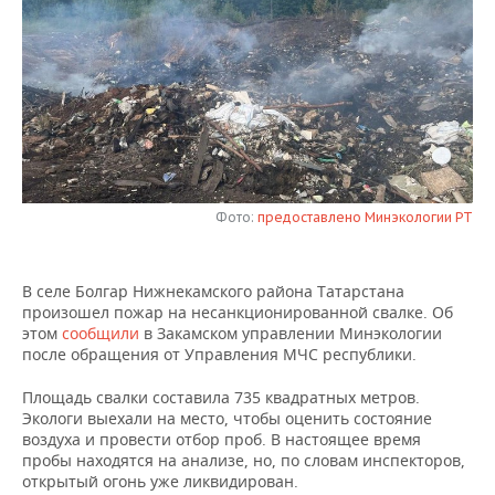
НЕФТЕХИМИЯ
РОЗНИЧНАЯ ТОРГОВЛЯ
НОВОСТИ ТЕХНОЛОГИЙ
МЕРОПРИЯТИЯ
НЕФТЬ
ТРАНСПОРТ
IT
НОВОСТИ МЕРОПРИЯТИЙ
СПОРТ
ОПК
УСЛУГИ
МЕДИА
ВЫЕЗДНАЯ РЕДАКЦИЯ
НОВОСТИ СПОРТА
ОБЩЕСТВО
ЭНЕРГЕТИКА
ТЕЛЕКОММУНИКАЦИИ
БИЗНЕС-БРАНЧИ
ФУТБОЛ
НОВОСТИ ОБЩЕСТВА
ФОТОГАЛЕРЕЯ
Фото:
предоставлено Минэкологии РТ
ONLINE-КОНФЕРЕНЦИИ
ХОККЕЙ
ВЛАСТЬ
СЮЖЕТЫ
В селе Болгар Нижнекамского района Татарстана
ОТКРЫТАЯ ЛЕКЦИЯ
БАСКЕТБОЛ
ИНФРАСТРУКТУРА
СПРАВОЧНИК
произошел пожар на несанкционированной свалке. Об
этом
сообщили
в Закамском управлении Минэкологии
ВОЛЕЙБОЛ
ИСТОРИЯ
СПИСОК ПЕРСОН
ПОЛНАЯ ВЕРСИЯ
после обращения от Управления МЧС республики.
КИБЕРСПОРТ
КУЛЬТУРА
СПИСОК КОМПАНИЙ
Площадь свалки составила 735 квадратных метров.
Экологи выехали на место, чтобы оценить состояние
воздуха и провести отбор проб. В настоящее время
ФИГУРНОЕ КАТАНИЕ
МЕДИЦИНА
пробы находятся на анализе, но, по словам инспекторов,
открытый огонь уже ликвидирован.