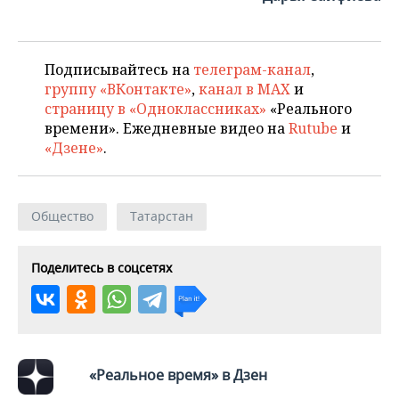
ВОДНЫЕ ВИДЫ СПОРТА
ОБРАЗОВАНИЕ
ХОККЕЙ С МЯЧОМ
ПРОИСШЕСТВИЯ
Подписывайтесь на
телеграм-канал
,
группу «ВКонтакте»
,
канал в MAX
и
страницу в «Одноклассниках»
«Реального
времени». Ежедневные видео на
Rutube
и
«Дзене»
.
Общество
Татарстан
Поделитесь в соцсетях
«Реальное время» в Дзен