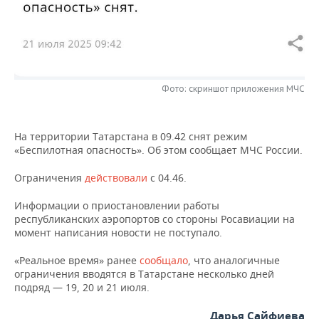
НЕФТЕХИМИЯ
РОЗНИЧНАЯ ТОРГОВЛЯ
НОВОСТИ ТЕХНОЛОГИЙ
МЕРОПРИЯТИЯ
НЕФТЬ
ТРАНСПОРТ
IT
НОВОСТИ МЕРОПРИЯТИЙ
СПОРТ
ОПК
Фото: скриншот приложения МЧС
УСЛУГИ
МЕДИА
ВЫЕЗДНАЯ РЕДАКЦИЯ
НОВОСТИ СПОРТА
ОБЩЕСТВО
ЭНЕРГЕТИКА
ТЕЛЕКОММУНИКАЦИИ
БИЗНЕС-БРАНЧИ
ФУТБОЛ
НОВОСТИ ОБЩЕСТВА
ФОТОГАЛЕРЕЯ
На территории Татарстана в 09.42 снят режим
«Беспилотная опасность». Об этом сообщает МЧС России.
ONLINE-КОНФЕРЕНЦИИ
ХОККЕЙ
ВЛАСТЬ
СЮЖЕТЫ
Ограничения
действовали
с 04.46.
ОТКРЫТАЯ ЛЕКЦИЯ
БАСКЕТБОЛ
ИНФРАСТРУКТУРА
СПРАВОЧНИК
Информации о приостановлении работы
республиканских аэропортов со стороны Росавиации на
ВОЛЕЙБОЛ
ИСТОРИЯ
СПИСОК ПЕРСОН
ПОЛНАЯ ВЕРСИЯ
момент написания новости не поступало.
КИБЕРСПОРТ
КУЛЬТУРА
СПИСОК КОМПАНИЙ
«Реальное время» ранее
сообщало
, что аналогичные
ограничения вводятся в Татарстане несколько дней
подряд — 19, 20 и 21 июля.
ФИГУРНОЕ КАТАНИЕ
МЕДИЦИНА
Дарья Сайфиева