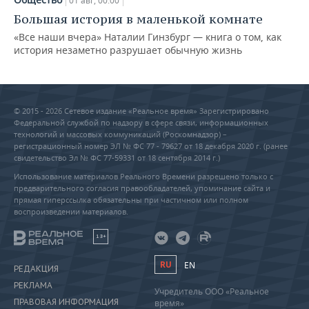
01 авг, 00:00
Большая история в маленькой комнате
«Все наши вчера» Наталии Гинзбург — книга о том, как
история незаметно разрушает обычную жизнь
© 2015 - 2026 Сетевое издание «Реальное время» Зарегистрировано
Федеральной службой по надзору в сфере связи, информационных
технологий и массовых коммуникаций (Роскомнадзор) –
регистрационный номер ЭЛ № ФС 77 - 79627 от 18 декабря 2020 г. (ранее
свидетельство Эл № ФС 77-59331 от 18 сентября 2014 г.)
Использование материалов Реального Времени разрешено только с
предварительного согласия правообладателей, упоминание сайта и
прямая гиперссылка обязательны при частичном или полном
воспроизведении материалов.
18+
RU
EN
РЕДАКЦИЯ
РЕКЛАМА
Учредитель ООО «Реальное
ПРАВОВАЯ ИНФОРМАЦИЯ
время»