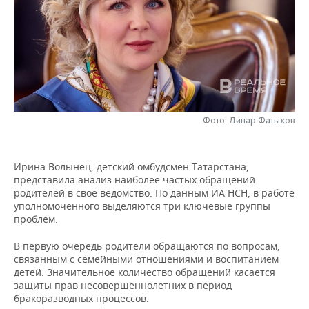
НЕФТЕХИМИЯ
РОЗНИЧНАЯ ТОРГОВЛЯ
НОВОСТИ ТЕХНОЛОГИЙ
МЕРОПРИЯТИЯ
НЕФТЬ
ТРАНСПОРТ
IT
НОВОСТИ МЕРОПРИЯТИЙ
СПОРТ
ОПК
УСЛУГИ
МЕДИА
ВЫЕЗДНАЯ РЕДАКЦИЯ
НОВОСТИ СПОРТА
ОБЩЕСТВО
ЭНЕРГЕТИКА
ТЕЛЕКОММУНИКАЦИИ
БИЗНЕС-БРАНЧИ
ФУТБОЛ
НОВОСТИ ОБЩЕСТВА
ФОТОГАЛЕРЕЯ
Фото: Динар Фатыхов
ONLINE-КОНФЕРЕНЦИИ
ХОККЕЙ
ВЛАСТЬ
СЮЖЕТЫ
Ирина Волынец, детский омбудсмен Татарстана,
представила анализ наиболее частых обращений
ОТКРЫТАЯ ЛЕКЦИЯ
БАСКЕТБОЛ
ИНФРАСТРУКТУРА
СПРАВОЧНИК
родителей в свое ведомство. По данным ИА НСН, в работе
уполномоченного выделяются три ключевые группы
ВОЛЕЙБОЛ
ИСТОРИЯ
СПИСОК ПЕРСОН
ПОЛНАЯ ВЕРСИЯ
проблем.
В первую очередь родители обращаются по вопросам,
КИБЕРСПОРТ
КУЛЬТУРА
СПИСОК КОМПАНИЙ
связанным с семейными отношениями и воспитанием
детей. Значительное количество обращений касается
ФИГУРНОЕ КАТАНИЕ
МЕДИЦИНА
защиты прав несовершеннолетних в период
бракоразводных процессов.