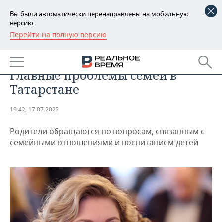
Вы были автоматически перенаправлены на мобильную
версию.
Перейти на полную версию
РЕГИОНЫ
ОБЩЕСТВО
Ирина Волынец обозначила
БАШКОРТОСТАН
НОВОСТИ
главные проблемы семей в
ТАТАРСТАН
АНАЛИТИКА
Татарстане
УДМУРТИЯ
НОВОСТИ АНАЛИТИКИ
ЭКОНОМИКА
19:42, 17.07.2025
ДЕКЛАРАЦИИ О ДОХОДАХ
НОВОСТИ ЭКОНОМИКИ
ПРОМЫШЛЕННОСТЬ
Родители обращаются по вопросам, связанным с
семейными отношениями и воспитанием детей
КОРОЛИ ГОСЗАКАЗА ПФО
ФИНАНСЫ
НОВОСТИ
НЕДВИЖИМОСТЬ
ПРОМЫШЛЕННОСТИ
ВУЗЫ ТАТАРСТАНА
БАНКИ
НОВОСТИ НЕДВИЖИМОСТИ
АВТО
АГРОПРОМ
КОМУ ПРИНАДЛЕЖАТ
БЮДЖЕТ
НОВОСТИ АВТО
БИЗНЕС
ТОРГОВЫЕ ЦЕНТРЫ
МАШИНОСТРОЕНИЕ
ТАТАРСТАНА
ИНВЕСТИЦИИ
НОВОСТИ БИЗНЕСА
ТЕХНОЛОГИИ