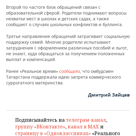
ВОДНЫЕ ВИДЫ СПОРТА
ОБРАЗОВАНИЕ
Второй по частоте блок обращений связан с
образовательной сферой. Родители поднимают вопросы
ХОККЕЙ С МЯЧОМ
ПРОИСШЕСТВИЯ
нехватки мест в школах и детских садах, а также
сообщают о случаях школьных конфликтов и буллинга.
Третье направление обращений затрагивает социальную
поддержку семей. Многие родители испытывают
затруднения с оформлением различных пособий и льгот,
не знают, куда обращаться за получением положенных
выплат и компенсаций.
Ранее «Реальное время»
сообщало
, что омбудсмен
Татарстана поддержала идею запрета коммерческого
суррогатного материнства.
Дмитрий Зайцев
Подписывайтесь на
телеграм-канал
,
группу «ВКонтакте»
,
канал в MAX
и
страницу в «Одноклассниках»
«Реального