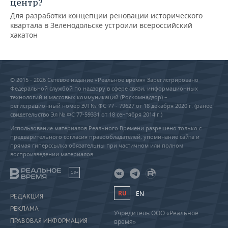
центр?
Для разработки концепции реновации исторического
квартала в Зеленодольске устроили всероссийский
хакатон
© 2015 - 2026 Сетевое издание «Реальное время» Зарегистрировано
Федеральной службой по надзору в сфере связи, информационных
технологий и массовых коммуникаций (Роскомнадзор) –
регистрационный номер ЭЛ № ФС 77 - 79627 от 18 декабря 2020 г. (ранее
свидетельство Эл № ФС 77-59331 от 18 сентября 2014 г.)
Использование материалов Реального Времени разрешено только с
предварительного согласия правообладателей, упоминание сайта и
прямая гиперссылка обязательны при частичном или полном
воспроизведении материалов.
18+
RU
EN
РЕДАКЦИЯ
РЕКЛАМА
Учредитель ООО «Реальное
ПРАВОВАЯ ИНФОРМАЦИЯ
время»