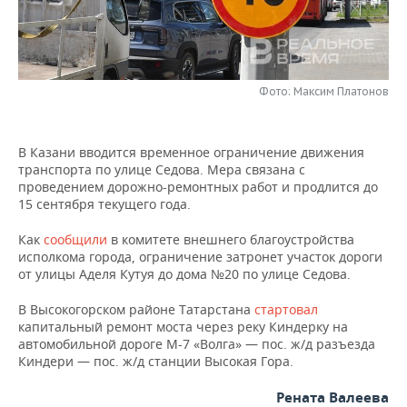
НЕФТЕХИМИЯ
РОЗНИЧНАЯ ТОРГОВЛЯ
НОВОСТИ ТЕХНОЛОГИЙ
МЕРОПРИЯТИЯ
НЕФТЬ
ТРАНСПОРТ
IT
НОВОСТИ МЕРОПРИЯТИЙ
СПОРТ
ОПК
Фото: Максим Платонов
УСЛУГИ
МЕДИА
ВЫЕЗДНАЯ РЕДАКЦИЯ
НОВОСТИ СПОРТА
ОБЩЕСТВО
ЭНЕРГЕТИКА
В Казани вводится временное ограничение движения
ТЕЛЕКОММУНИКАЦИИ
БИЗНЕС-БРАНЧИ
ФУТБОЛ
НОВОСТИ ОБЩЕСТВА
ФОТОГАЛЕРЕЯ
транспорта по улице Седова. Мера связана с
проведением дорожно-ремонтных работ и продлится до
ONLINE-КОНФЕРЕНЦИИ
ХОККЕЙ
ВЛАСТЬ
СЮЖЕТЫ
15 сентября текущего года.
Как
сообщили
в комитете внешнего благоустройства
ОТКРЫТАЯ ЛЕКЦИЯ
БАСКЕТБОЛ
ИНФРАСТРУКТУРА
СПРАВОЧНИК
исполкома города, ограничение затронет участок дороги
от улицы Аделя Кутуя до дома №20 по улице Седова.
ВОЛЕЙБОЛ
ИСТОРИЯ
СПИСОК ПЕРСОН
ПОЛНАЯ ВЕРСИЯ
В Высокогорском районе Татарстана
стартовал
КИБЕРСПОРТ
КУЛЬТУРА
СПИСОК КОМПАНИЙ
капитальный ремонт моста через реку Киндерку на
автомобильной дороге М-7 «Волга» — пос. ж/д разъезда
Киндери — пос. ж/д станции Высокая Гора.
ФИГУРНОЕ КАТАНИЕ
МЕДИЦИНА
Рената Валеева