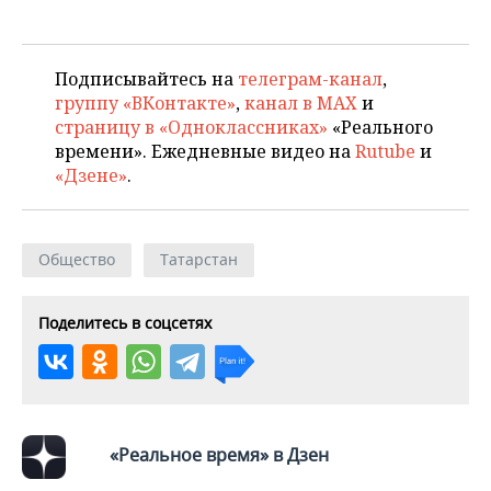
ВОДНЫЕ ВИДЫ СПОРТА
ОБРАЗОВАНИЕ
ХОККЕЙ С МЯЧОМ
ПРОИСШЕСТВИЯ
Подписывайтесь на
телеграм-канал
,
группу «ВКонтакте»
,
канал в MAX
и
страницу в «Одноклассниках»
«Реального
времени». Ежедневные видео на
Rutube
и
«Дзене»
.
Общество
Татарстан
Поделитесь в соцсетях
«Реальное время» в Дзен