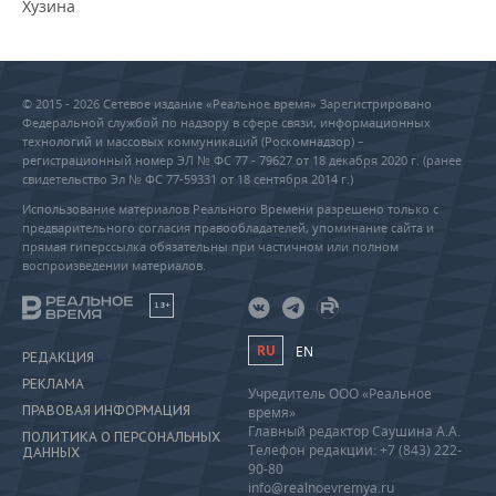
Хузина
© 2015 - 2026 Сетевое издание «Реальное время» Зарегистрировано
Федеральной службой по надзору в сфере связи, информационных
технологий и массовых коммуникаций (Роскомнадзор) –
регистрационный номер ЭЛ № ФС 77 - 79627 от 18 декабря 2020 г. (ранее
свидетельство Эл № ФС 77-59331 от 18 сентября 2014 г.)
Использование материалов Реального Времени разрешено только с
предварительного согласия правообладателей, упоминание сайта и
прямая гиперссылка обязательны при частичном или полном
воспроизведении материалов.
18+
RU
EN
РЕДАКЦИЯ
РЕКЛАМА
Учредитель ООО «Реальное
ПРАВОВАЯ ИНФОРМАЦИЯ
время»
Главный редактор Саушина А.А.
ПОЛИТИКА О ПЕРСОНАЛЬНЫХ
Телефон редакции: +7 (843) 222-
ДАННЫХ
90-80
info@realnoevremya.ru