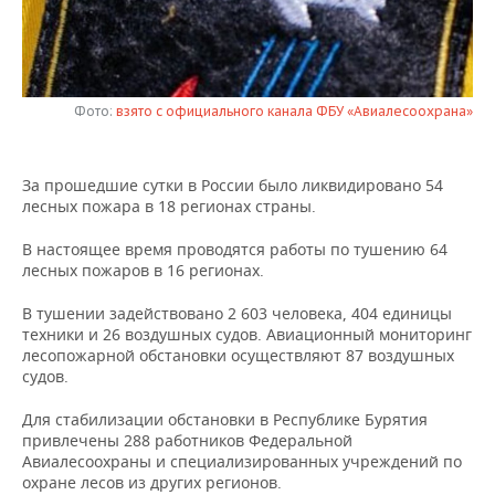
НЕФТЕХИМИЯ
РОЗНИЧНАЯ ТОРГОВЛЯ
НОВОСТИ ТЕХНОЛОГИЙ
МЕРОПРИЯТИЯ
НЕФТЬ
ТРАНСПОРТ
IT
НОВОСТИ МЕРОПРИЯТИЙ
СПОРТ
ОПК
Фото:
взято с официального канала ФБУ «Авиалесоохрана»
УСЛУГИ
МЕДИА
ВЫЕЗДНАЯ РЕДАКЦИЯ
НОВОСТИ СПОРТА
ОБЩЕСТВО
ЭНЕРГЕТИКА
За прошедшие сутки в России было ликвидировано 54
ТЕЛЕКОММУНИКАЦИИ
БИЗНЕС-БРАНЧИ
ФУТБОЛ
НОВОСТИ ОБЩЕСТВА
ФОТОГАЛЕРЕЯ
лесных пожара в 18 регионах страны.
ONLINE-КОНФЕРЕНЦИИ
ХОККЕЙ
ВЛАСТЬ
СЮЖЕТЫ
В настоящее время проводятся работы по тушению 64
лесных пожаров в 16 регионах.
ОТКРЫТАЯ ЛЕКЦИЯ
БАСКЕТБОЛ
ИНФРАСТРУКТУРА
СПРАВОЧНИК
В тушении задействовано 2 603 человека, 404 единицы
техники и 26 воздушных судов. Авиационный мониторинг
ВОЛЕЙБОЛ
ИСТОРИЯ
СПИСОК ПЕРСОН
ПОЛНАЯ ВЕРСИЯ
лесопожарной обстановки осуществляют 87 воздушных
судов.
КИБЕРСПОРТ
КУЛЬТУРА
СПИСОК КОМПАНИЙ
Для стабилизации обстановки в Республике Бурятия
привлечены 288 работников Федеральной
ФИГУРНОЕ КАТАНИЕ
МЕДИЦИНА
Авиалесоохраны и специализированных учреждений по
охране лесов из других регионов.