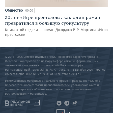
Общество
00:00
30 лет «Игре престолов»: как один роман
превратился в большую субкультуру
Книга этой недели — роман Джорджа Р. Р. Мартина «Игра
престолов»
© 2015 - 2026 Сетевое издание «Реальное время» Зарегистрировано
Федеральной службой по надзору в сфере связи, информационных
технологий и массовых коммуникаций (Роскомнадзор) –
регистрационный номер ЭЛ № ФС 77 - 79627 от 18 декабря 2020 г. (ранее
свидетельство Эл № ФС 77-59331 от 18 сентября 2014 г.)
Использование материалов Реального Времени разрешено только с
предварительного согласия правообладателей, упоминание сайта и
прямая гиперссылка обязательны при частичном или полном
воспроизведении материалов.
18+
RU