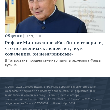
Общество
03 авг, 00:00
Рифкат Минниханов: «Как бы ни говорили,
что незаменимых людей нет, но, к
сожалению, он незаменимый»
В Татарстане прошел семинар памяти археолога Фаяза
Хузина
© 2015 - 2026 Сетевое издание «Реальное время» Зарегистрировано
Федеральной службой по надзору в сфере связи, информационных
технологий и массовых коммуникаций (Роскомнадзор) –
регистрационный номер ЭЛ № ФС 77 - 79627 от 18 декабря 2020 г. (ранее
свидетельство Эл № ФС 77-59331 от 18 сентября 2014 г.)
Использование материалов Реального Времени разрешено только с