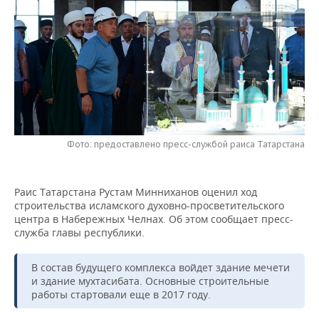
НЕФТЕХИМИЯ
РОЗНИЧНАЯ ТОРГОВЛЯ
НОВОСТИ ТЕХНОЛОГИЙ
МЕРОПРИЯТИЯ
НЕФТЬ
ТРАНСПОРТ
IT
НОВОСТИ МЕРОПРИЯТИЙ
СПОРТ
ОПК
УСЛУГИ
МЕДИА
ВЫЕЗДНАЯ РЕДАКЦИЯ
НОВОСТИ СПОРТА
ОБЩЕСТВО
ЭНЕРГЕТИКА
ТЕЛЕКОММУНИКАЦИИ
БИЗНЕС-БРАНЧИ
ФУТБОЛ
НОВОСТИ ОБЩЕСТВА
ФОТОГАЛЕРЕЯ
Фото: предоставлено пресс-службой раиса Татарстана
ONLINE-КОНФЕРЕНЦИИ
ХОККЕЙ
ВЛАСТЬ
СЮЖЕТЫ
ОТКРЫТАЯ ЛЕКЦИЯ
БАСКЕТБОЛ
ИНФРАСТРУКТУРА
СПРАВОЧНИК
Раис Татарстана Рустам Минниханов оценил ход
строительства исламского духовно-просветительского
центра в Набережных Челнах. Об этом сообщает пресс-
ВОЛЕЙБОЛ
ИСТОРИЯ
СПИСОК ПЕРСОН
ПОЛНАЯ ВЕРСИЯ
служба главы республики.
КИБЕРСПОРТ
КУЛЬТУРА
СПИСОК КОМПАНИЙ
В состав будущего комплекса войдет здание мечети
и здание мухтасибата. Основные строительные
ФИГУРНОЕ КАТАНИЕ
МЕДИЦИНА
работы стартовали еще в 2017 году.