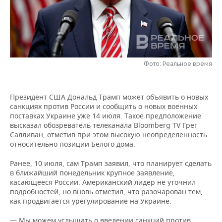
НЕФТЕХИМИЯ
РОЗНИЧНАЯ ТОРГОВЛЯ
НОВОСТИ ТЕХНОЛОГИЙ
МЕРОПРИЯТИЯ
НЕФТЬ
ТРАНСПОРТ
IT
НОВОСТИ МЕРОПРИЯТИЙ
СПОРТ
ОПК
УСЛУГИ
МЕДИА
ВЫЕЗДНАЯ РЕДАКЦИЯ
НОВОСТИ СПОРТА
ОБЩЕСТВО
Фото: Реальное время
ЭНЕРГЕТИКА
ТЕЛЕКОММУНИКАЦИИ
БИЗНЕС-БРАНЧИ
ФУТБОЛ
НОВОСТИ ОБЩЕСТВА
ФОТОГАЛЕРЕЯ
Президент США Дональд Трамп может объявить о новых
санкциях против России и сообщить о новых военных
ONLINE-КОНФЕРЕНЦИИ
ХОККЕЙ
ВЛАСТЬ
СЮЖЕТЫ
поставках Украине уже 14 июля. Такое предположение
высказал обозреватель телеканала Bloomberg TV Грег
ОТКРЫТАЯ ЛЕКЦИЯ
БАСКЕТБОЛ
ИНФРАСТРУКТУРА
СПРАВОЧНИК
Салливан, отметив при этом высокую неопределенность
относительно позиции Белого дома.
ВОЛЕЙБОЛ
ИСТОРИЯ
СПИСОК ПЕРСОН
ПОЛНАЯ ВЕРСИЯ
Ранее, 10 июля, сам Трамп заявил, что планирует сделать
в ближайший понедельник крупное заявление,
КИБЕРСПОРТ
КУЛЬТУРА
СПИСОК КОМПАНИЙ
касающееся России. Американский лидер не уточнил
подробностей, но вновь отметил, что разочарован тем,
ФИГУРНОЕ КАТАНИЕ
МЕДИЦИНА
как продвигается урегулирование на Украине.
— Мы можем услышать о введении санкций против