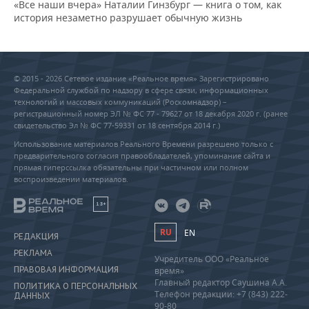
«Все наши вчера» Наталии Гинзбург — книга о том, как
история незаметно разрушает обычную жизнь
© 2015 - 2026 Сетевое издание «Реальное время» Зарегистрировано
Федеральной службой по надзору в сфере связи, информационных
технологий и массовых коммуникаций (Роскомнадзор) –
регистрационный номер ЭЛ № ФС 77 - 79627 от 18 декабря 2020 г. (ранее
свидетельство Эл № ФС 77-59331 от 18 сентября 2014 г.)
Использование материалов Реального Времени разрешено только с
предварительного согласия правообладателей, упоминание сайта и
прямая гиперссылка обязательны при частичном или полном
воспроизведении материалов.
18+
RU
EN
РЕДАКЦИЯ
РЕКЛАМА
Учредитель ООО «Реальное
ПРАВОВАЯ ИНФОРМАЦИЯ
время»
Главный редактор Саушина А.А.
ПОЛИТИКА О ПЕРСОНАЛЬНЫХ
Телефон редакции: +7 (843) 222-
ДАННЫХ
90-80