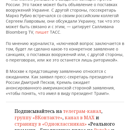
ВОДНЫЕ ВИДЫ СПОРТА
ОБРАЗОВАНИЕ
России. Это также может быть объявление о поставках
вооружений Украине. С другой стороны, госсекретарь
ХОККЕЙ С МЯЧОМ
ПРОИСШЕСТВИЯ
Марко Рубио встречался со своим российским коллегой
Сергеем Лавровым, они обсуждали Украину, так что это
может быть связано и с этим, — цитирует Салливана
Bloomberg TV,
пишет
ТАСС.
По мнению журналиста, «ключевой вопрос заключается в
том, будет ли сделано какое-то конкретное заявление о
санкциях, о поставках вооружений или, с другой стороны,
о переговорах, или же это останется лишь риторикой».
В Москве к предстоящему заявлению относятся с
ожиданием. Как заявил пресс-секретарь президента
России Дмитрий Песков, Кремль ожидает
анонсированного американской стороной заявления,
«чтобы понять, что имел в виду президент Трамп».
Подписывайтесь на
телеграм-канал
,
группу «ВКонтакте»
,
канал в MAX
и
страницу в «Одноклассниках»
«Реального